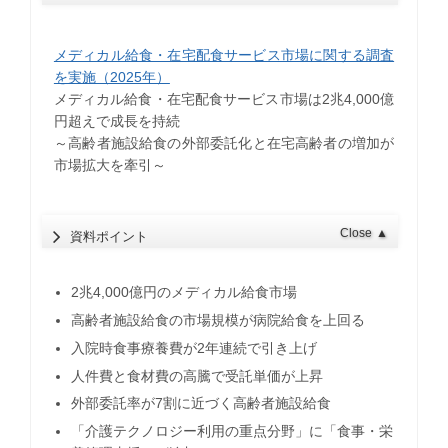
メディカル給食・在宅配食サービス市場に関する調査
を実施（2025年）
メディカル給食・在宅配食サービス市場は2兆4,000億
円超えで成長を持続
​～高齢者施設給食の外部委託化と在宅高齢者の増加が
市場拡大を牽引～
Close
▲
資料ポイント
2兆4,000億円のメディカル給食市場
高齢者施設給食の市場規模が病院給食を上回る
入院時食事療養費が2年連続で引き上げ
人件費と食材費の高騰で受託単価が上昇
外部委託率が7割に近づく高齢者施設給食
「介護テクノロジー利用の重点分野」に「食事・栄