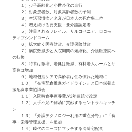
１）少子高齢化と小世帯化の進行
２）対象患者数、対象高齢者数の予測
３）生活習慣病と老衰が日本人の死亡率上位
４）増え続ける要支援・要介護認定者
５）注目されるフレイル、サルコペニア、ロコモ
ティブシンドローム
６）拡大続く医療財政、介護保険財政
７）病院数減少と入院期間の短縮化、介護医療院へ
の転換
８）特養は微増、老健は微減、有料老人ホームとサ
高住は増加
９）地域包括ケアで高齢者は住み慣れた地域に
１０）『在宅配食推進ガイドライン』と日本栄養支
援配食事業協議会
１１）入院時食事療養費が2年連続で改定
１２）人手不足の解消に貢献するセントラルキッチ
ン
１３）「介護テクノロジー利用の重点分野」に「食
事・栄養管理支援」を追加
１４）時代のニーズにマッチする冷凍宅配食