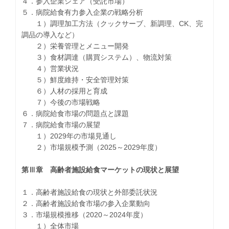
４．参入企業シェア（受託市場）
５．病院給食有力参入企業の戦略分析
１）調理加工方法（クックサーブ、新調理、CK、完
調品の導入など）
２）栄養管理とメニュー開発
３）食材調達（購買システム）、物流対策
４）営業状況
５）鮮度維持・安全管理対策
６）人材の採用と育成
７）今後の市場戦略
６．病院給食市場の問題点と課題
７．病院給食市場の展望
１）2029年の市場見通し
２）市場規模予測（2025～2029年度）
第Ⅲ章 高齢者施設給食マーケットの現状と展望
１．高齢者施設給食の現状と外部委託状況
２．高齢者施設給食市場の参入企業動向
３．市場規模推移（2020～2024年度）
１）全体市場