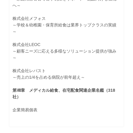
へ～
株式会社メフォス
～学校＆幼稚園・保育所給食は業界トップクラスの実績
～
株式会社LEOC
～顧客ニーズに応える多様なソリューション提供が強み
～
株式会社レパスト
～売上の1/4を占める病院が前年超え～
第Ⅷ章 メディカル給食、在宅配食関連企業名鑑（318
社）
企業簡易個表