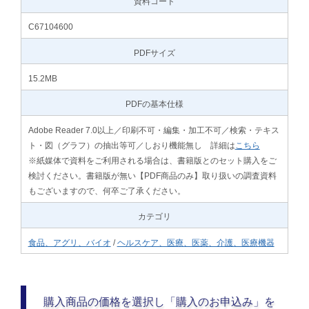
資料コード
C67104600
PDFサイズ
15.2MB
PDFの基本仕様
Adobe Reader 7.0以上／印刷不可・編集・加工不可／検索・テキス
ト・図（グラフ）の抽出等可／しおり機能無し 詳細は
こちら
※紙媒体で資料をご利用される場合は、書籍版とのセット購入をご
検討ください。書籍版が無い【PDF商品のみ】取り扱いの調査資料
もございますので、何卒ご了承ください。
カテゴリ
食品、アグリ、バイオ
/
ヘルスケア、医療、医薬、介護、医療機器
購入商品の価格を選択し「購入のお申込み」を