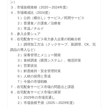
ン）
３．市場規模推移（2020～2024年度）
４．市場構成比（2024度）
１）公的（横出し）サービス／民間サービス
２）普通食／介護食／治療食
３）常温／チルド
５．参入企業シェア
６．在宅配食サービス有力参入企業の戦略分析
１）調理加工方法（クックサーブ、新調理、CK、完
調品の導入など）
２）栄養管理とメニュー開発
３）食材調達（購買システム）、物流対策
４）営業状況
５）鮮度維持・安全管理対策
６）人材の採用と育成
７）今後の市場戦略
７．在宅配食サービス市場の問題点と課題
８．在宅配食サービス市場の展望
１）2029年の市場見通し
２）市場規模予測（2025～2029年度）