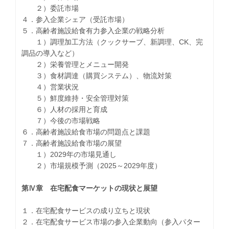
２）委託市場
４．参入企業シェア（受託市場）
５．高齢者施設給食有力参入企業の戦略分析
１）調理加工方法（クックサーブ、新調理、CK、完
調品の導入など）
２）栄養管理とメニュー開発
３）食材調達（購買システム）、物流対策
４）営業状況
５）鮮度維持・安全管理対策
６）人材の採用と育成
７）今後の市場戦略
６．高齢者施設給食市場の問題点と課題
７．高齢者施設給食市場の展望
１）2029年の市場見通し
２）市場規模予測（2025～2029年度）
第Ⅳ章 在宅配食マーケットの現状と展望
１．在宅配食サービスの成り立ちと現状
２．在宅配食サービス市場の参入企業動向（参入パター