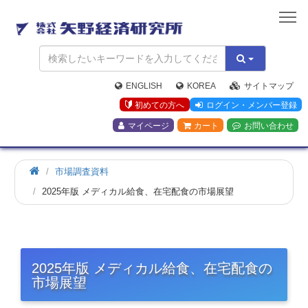
矢
野
経
済
研
究
ENGLISH
KOREA
サイトマップ
所
初めての方へ
ログイン・メンバー登録
マイページ
カート
お問い合わせ
市場調査資料
2025年版 メディカル給食、在宅配食の市場展望
2025年版 メディカル給食、在宅配食の
市場展望