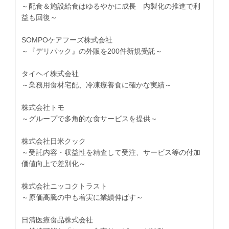
～配食＆施設給食はゆるやかに成長 内製化の推進で利
益も回復～
SOMPOケアフーズ株式会社
～『デリパック』の外販を200件新規受託～
タイヘイ株式会社
～業務用食材宅配、冷凍療養食に確かな実績～
株式会社トモ
～グループで多角的な食サービスを提供～
株式会社日米クック
～受託内容・収益性を精査して受注、サービス等の付加
価値向上で差別化～
株式会社ニッコクトラスト
～原価高騰の中も着実に業績伸ばす～
日清医療食品株式会社