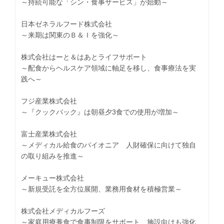
～持続可能な「シン・食事サービス」が始動～
日本ゼネラルフード株式会社
～来期は関東のＢ＆Ｉを強化～
株式会社はーと＆はあとライフサポート
～配食からヘルスケア領域に軸足を移し、食事療法を実
践へ～
フジ産業株式会社
～『クックパック』は朝昼夕3食での使用が増加～
富士産業株式会社
～メディカル給食のパイオニア 人財確保に向けて独自
の取り組みを推進～
メーキュー株式会社
～新規受託を全方位展開、業務用食材を積極営業～
株式会社メディカルフーズ
～家庭用療養食で食事制限をサポート 施設向けも強化