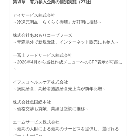
第Ⅶ章 有力参入企業の個別実態（27社)
アイサービス株式会社
～冷凍完調品「らくらく御膳」が好調に推移～
株式会社あおもりコープフーズ
～青森県外で新規受託、インターネット販売にも参入～
一冨士フードサービス株式会社
～2026年4月から当社作成メニューへのCFP表示が可能に
～
イフスコヘルスケア株式会社
～病院給食、高齢者施設給食売上高が前年比増～
株式会社魚国総本社
～価格交渉も貢献、業績は堅調に推移～
エームサービス株式会社
～最高の人財による最高のサービスを提供し、選ばれる
パートナーに～