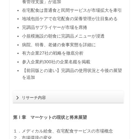
養管理支援」が追加
在宅配食は普通食と民間サービスが市場拡大を牽引
地域包括ケアで在宅配食の栄養管理が注目集める
完調品サプライヤーが市場を席捲
小規模施設の朝食に完調品メニューが浸透
病院、特養、老健の食事実態を詳細に
有力企業27社の戦略を徹底分析
参入企業約300社の企業名鑑を掲載
【前回版との違い】完調品の使用状況と今後の展望
を追加
リサーチ内容
第Ⅰ章 マーケットの現状と将来展望
１．メディカル給食、在宅配食サービスの市場概念
２．市場環境の変化