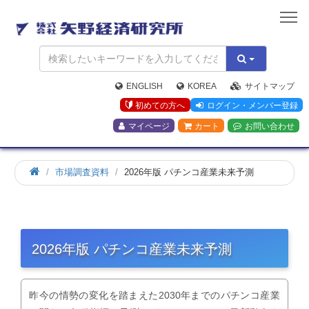
矢
野
経
済
研
究
ENGLISH
KOREA
サイトマップ
所
初めての方へ
ログイン・メンバー登録
マイページ
カート
お問い合わせ
市場調査資料
2026年版 パチンコ産業未来予測
2026年版 パチンコ産業未来予測
昨今の情勢の変化を踏まえた2030年までのパチンコ産業