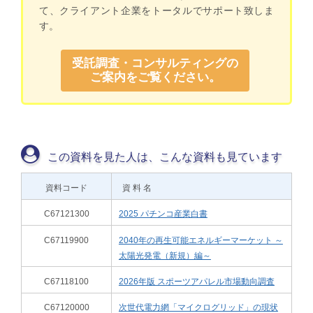
て、クライアント企業をトータルでサポート致しま
す。
受託調査・コンサルティングの
ご案内をご覧ください。
この資料を見た人は、こんな資料も見ています
資料コード
資 料 名
C67121300
2025 パチンコ産業白書
C67119900
2040年の再生可能エネルギーマーケット ～
太陽光発電（新規）編～
C67118100
2026年版 スポーツアパレル市場動向調査
C67120000
次世代電力網「マイクログリッド」の現状