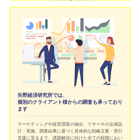
矢野経済研究所では、
個別のクライアント様からの調査も承っており
ます
マーケティングや経営課題の抽出、リサーチの企画設
計・実施、調査結果に基づく具体的な戦略立案・実行
支援に至るまで、課題解決に向けた全ての段階におい