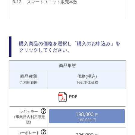
3-12. スマートユニット販売本数
購入商品の価格を選択し「購入のお申込み」を
クリックしてください。
商品形態
商品種類
価格(税込)
ご利用範囲
下段:本体価格
PDF
198,000
180,000