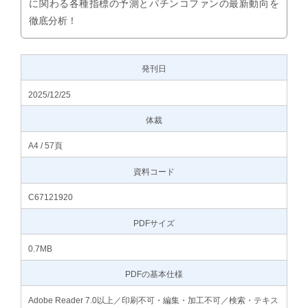
に関わる各種指標の予測とパチンコファンの最新動向を
徹底分析！
発刊日
2025/12/25
体裁
A4 / 57頁
資料コード
C67121920
PDFサイズ
0.7MB
PDFの基本仕様
Adobe Reader 7.0以上／印刷不可・編集・加工不可／検索・テキス