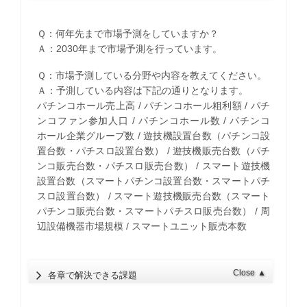
Ｑ：何年先まで市場予測をしていますか？
Ａ：2030年まで市場予測を行っています。
Ｑ：市場予測している分野や内容を教えてください。
Ａ：予測している内容は下記の通りとなります。
パチンコホール売上高 / パチンコホール粗利額 / パチ
ンコファン参加人口 / パチンコホール数 / パチンコ
ホール企業グループ数 / 遊技機設置台数（パチンコ設
置台数・パチスロ設置台数） / 遊技機販売台数（パチ
ンコ販売台数・パチスロ販売台数） / スマート遊技機
設置台数（スマートパチンコ設置台数・スマートパチ
スロ設置台数） / スマート遊技機販売台数（スマート
パチンコ販売台数・スマートパチスロ販売台数） / 周
辺設備機器市場規模 / スマートユニット販売本数
Close
▲
各章で解決できる課題