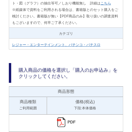
ト・図（グラフ）の抽出等可／しおり機能無し 詳細は
こちら
※紙媒体で資料をご利用される場合は、書籍版とのセット購入をご
検討ください。書籍版が無い【PDF商品のみ】取り扱いの調査資料
もございますので、何卒ご了承ください。
カテゴリ
レジャー・エンターテインメント、パチンコ・パチスロ
購入商品の価格を選択し「購入のお申込み」を
クリックしてください。
商品形態
商品種類
価格(税込)
ご利用範囲
下段:本体価格
PDF