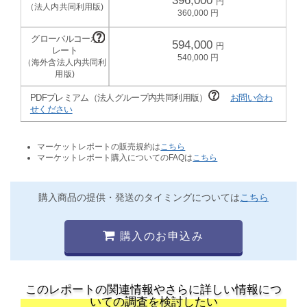
396,000
360,000
594,000
540,000
PDFプレミアム（法人グループ内共同利用版）
お問い合わ
せください
マーケットレポートの販売規約は
こちら
マーケットレポート購入についてのFAQは
こちら
購入商品の提供・発送のタイミングについては
こちら
購入のお申込み
このレポートの関連情報やさらに詳しい情報につ
いての調査を検討したい