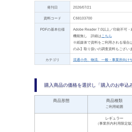
発刊日
2026/07/21
資料コード
C68103700
PDFの基本仕様
Adobe Reader 7.0以上／
機能無し 詳細は
こちら
※紙媒体で資料をご利用される場合は
のみ】取り扱いの調査資料もござい
カテゴリ
流通小売、物流、一般・事業所向け
購入商品の価格を選択し「購入のお申込
商品形態
商品種類
ご利用範囲