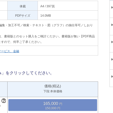
体裁
A4 / 397頁
PDFサイズ
14.0MB
印刷不可・編集・加工不可／検索・テキスト・図（グラフ）の抽出等可／しおり
、書籍版とのセット購入をご検討ください。書籍版が無い【PDF商品
ますので、何卒ご了承ください。
サービス、金融
み」をクリックしてください。
価格(税込)
下段:本体価格
165,000
150,000