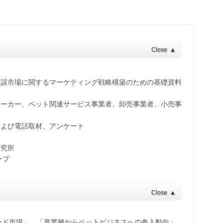
Close
▲
当該市場に関するマーケティング戦略構築のための基礎資料
メーカー、ペット関連サービス事業者、卸売事業者、小売事
および電話取材、アンケート
研究所
ープ
Close
▲
ード市場」、「異業種からペットビジネスへの参入動向」、