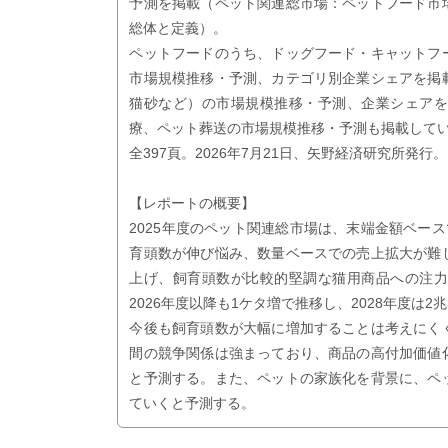
予測を掲載（ペット関連総市場：ペットフード市
総体と定義）。
ペットフードのうち、ドッグフード・キャットフ
市場規模推移・予測、カテゴリ別企業シェアを掲
猫砂など）の市場規模推移・予測、企業シェア
療、ペット葬送の市場規模推移・予測も掲載してい
全397頁。2026年7月21日、矢野経済研究所発行。
【レポートの概要】
2025年度のペット関連総市場は、末端金額ベースで
育頭数が伸び悩み、数量ベースでの売上拡大が難
上げ、飼育頭数が比較的堅調な猫用商品への注
2026年度以降も1ケタ増で推移し、2028年度は2
今後も飼育頭数が大幅に増加することは考えにく
間の競争関係は強まっており、商品の高付加価値
と予測する。また、ペットの家族化を背景に、ペ
ていくと予測する。