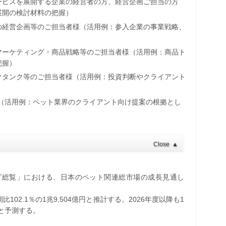
ービスを展開する企業の経営者の方、経営企画ご担当の方
展開の検討材料の把握）
の経営企画等のご担当者様（活用例：参入企業の事業戦略、
マーケティング・商品戦略等のご担当者様（活用例：商品ト
把握）
クタンク等のご担当者様（活用例：投資判断やクライアント
様（活用例：ペット業界のクライアント向け提案の根拠とし
Close
▲
ング総覧」における、日本のペット関連総市場の成長見通し
02.1％の1兆9,504億円と推計する。2026年度以降も1
ると予測する。