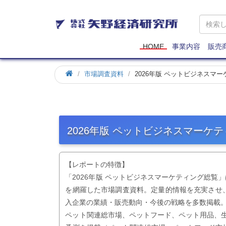
矢
野
経
済
HOME
事業内容
販売
研
究
市場調査資料
2026年版 ペットビジネスマ
所
2026年版 ペットビジネスマーケ
【レポートの特徴】
「2026年版 ペットビジネスマーケティング総
を網羅した市場調査資料。定量的情報を充実させ
入企業の業績・販売動向・今後の戦略を多数掲載
ペット関連総市場、ペットフード、ペット用品、生体