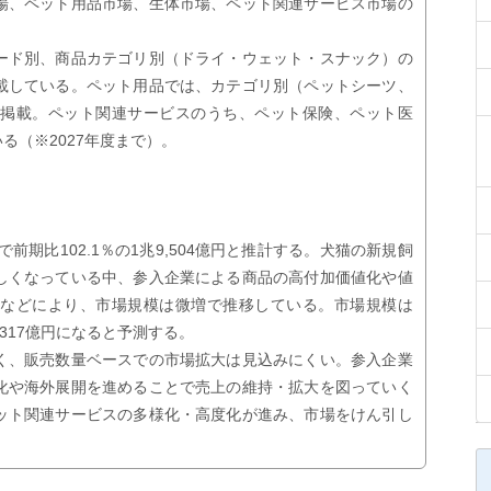
場、ペット用品市場、生体市場、ペット関連サービス市場の
ード別、商品カテゴリ別（ドライ・ウェット・スナック）の
載している。ペット用品では、カテゴリ別（ペットシーツ、
を掲載。ペット関連サービスのうち、ペット保険、ペット医
る（※2027年度まで）。
前期比102.1％の1兆9,504億円と推計する。犬猫の新規飼
しくなっている中、参入企業による商品の高付加価値化や値
力などにより、市場規模は微増で推移している。市場規模は
兆317億円になると予測する。
く、販売数量ベースでの市場拡大は見込みにくい。参入企業
化や海外展開を進めることで売上の維持・拡大を図っていく
ット関連サービスの多様化・高度化が進み、市場をけん引し