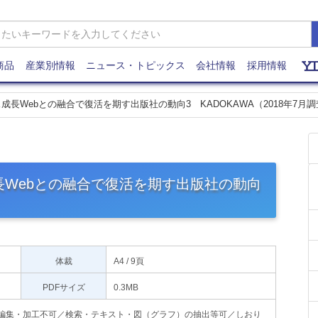
商品
産業別情報
ニュース・トピックス
会社情報
採用情報
成長Webとの融合で復活を期す出版社の動向3 KADOKAWA（2018年7月調
長Webとの融合で復活を期す出版社の動向
）
体裁
A4 / 9頁
PDFサイズ
0.3MB
印刷不可・編集・加工不可／検索・テキスト・図（グラフ）の抽出等可／しおり