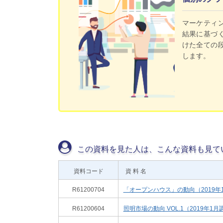
マーケティ
結果に基づ
けた全ての
します。
この資料を見た人は、こんな資料も見て
資料コード
資 料 名
R61200704
「オープンハウス」の動向（2019年
R61200604
照明市場の動向 VOL.1（2019年1月