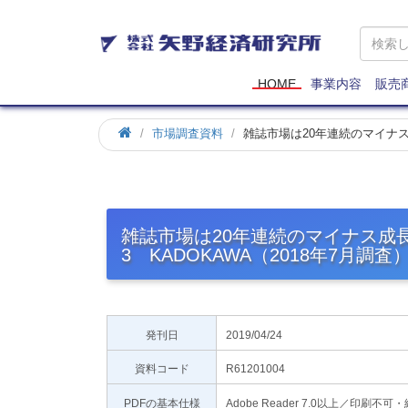
矢
野
経
済
HOME
事業内容
販売
研
究
市場調査資料
雑誌市場は20年連続のマイナス
所
雑誌市場は20年連続のマイナス成
3 KADOKAWA（2018年7月調査
発刊日
2019/04/24
資料コード
R61201004
PDFの基本仕様
Adobe Reader 7.0以上／