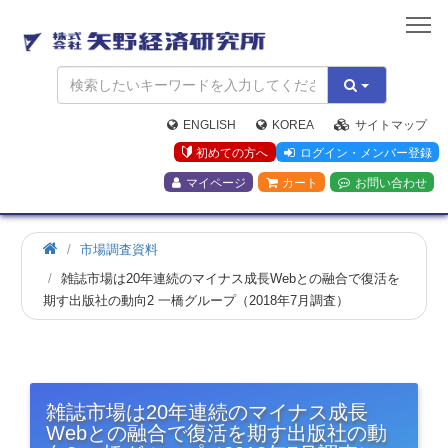
矢
野
経
済
研
究
ENGLISH
KOREA
サイトマップ
所
初めての方へ
ログイン・メンバー登録
マイページ
カート
お問い合わせ
市場調査資料
雑誌市場は20年連続のマイナス成長Webとの融合で復活を
期す出版社の動向2 一橋グループ（2018年7月調査）
雑誌市場は20年連続のマイナス成長
Webとの融合で復活を期す出版社の動