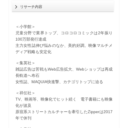
リサーチ内容
＜小学館＞
児童分野で業界トップ、コロコロコミックは2年振り
100万部発行達成
主力女性誌伸び悩みのなか、美的好調。映像マルチメ
ディア戦略も安定化
＜集英社＞
雑誌広告は苦戦もWeb広告拡大、Webショップは再成
長軌道へ布石
女性誌、MAQUIA快進撃、カテゴリトップに迫る
＜祥伝社＞
TV、映画等、映像化でヒット続く 電子書籍にも映像
化が波及
原宿系ストリートカルチャーを牽引したZipperは2017
年で休刊