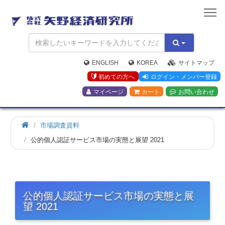
矢
野
経
済
研
究
ENGLISH
KOREA
サイトマップ
所
初めての方へ
ログイン・メンバー登録
マイページ
カート
お問い合わせ
市場調査資料
公的個人認証サービス市場の実態と展望 2021
公的個人認証サービス市場の実態と展
望 2021