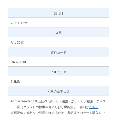
発刊日
2021/04/22
体裁
A4 / 37頁
資料コード
R63200301
PDFサイズ
6.8MB
PDFの基本仕様
Adobe Reader 7.0以上／印刷不可・編集・加工不可／検索・テキス
ト・図（グラフ）の抽出等可／しおり機能無し 詳細は
こちら
※紙媒体で資料をご利用される場合は、書籍版とのセット購入をご