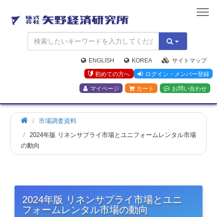
矢
野
経
済
研
究
ENGLISH
KOREA
サイトマップ
所
初めての方へ
ログイン・メンバー登録
マイページ
カート
お問い合わせ
市場調査資料
2024年版 リネンサプライ市場とユニフォームレンタル市場
の動向
2024年版 リネンサプライ市場とユニ
フォームレンタル市場の動向