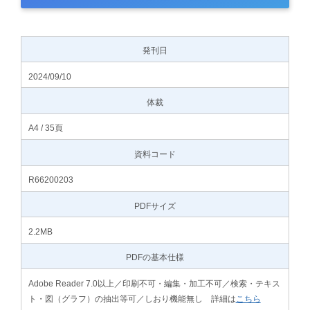
発刊日
2024/09/10
体裁
A4 / 35頁
資料コード
R66200203
PDFサイズ
2.2MB
PDFの基本仕様
Adobe Reader 7.0以上／印刷不可・編集・加工不可／検索・テキス
ト・図（グラフ）の抽出等可／しおり機能無し 詳細は
こちら