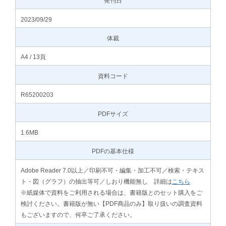
発刊日
2023/09/29
体裁
A4 / 13頁
資料コード
R65200203
PDFサイズ
1.6MB
PDFの基本仕様
Adobe Reader 7.0以上／印刷不可・編集・加工不可／検索・テキス
ト・図（グラフ）の抽出等可／しおり機能無し 詳細は
こちら
※紙媒体で資料をご利用される場合は、書籍版とのセット購入をご
検討ください。書籍版が無い【PDF商品のみ】取り扱いの調査資料
もございますので、何卒ご了承ください。