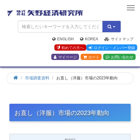
矢
野
経
済
研
究
ENGLISH
KOREA
サイトマップ
所
初めての方へ
ログイン・メンバー登録
マイページ
カート
お問い合わせ
市場調査資料
お直し（洋服）市場の2023年動向
お直し（洋服）市場の2023年動向