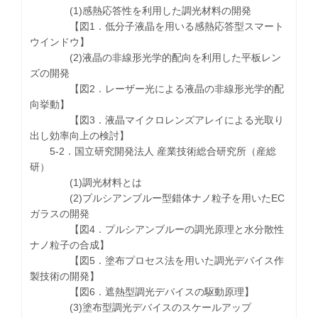
(1)感熱応答性を利用した調光材料の開発
【図1．低分子液晶を用いる感熱応答型スマート
ウインドウ】
(2)液晶の非線形光学的配向を利用した平板レン
ズの開発
【図2．レーザー光による液晶の非線形光学的配
向挙動】
【図3．液晶マイクロレンズアレイによる光取り
出し効率向上の検討】
5-2．国立研究開発法人 産業技術総合研究所（産総
研）
(1)調光材料とは
(2)プルシアンブルー型錯体ナノ粒子を用いたEC
ガラスの開発
【図4．プルシアンブルーの調光原理と水分散性
ナノ粒子の合成】
【図5．塗布プロセス法を用いた調光デバイス作
製技術の開発】
【図6．遮熱型調光デバイスの駆動原理】
(3)塗布型調光デバイスのスケールアップ