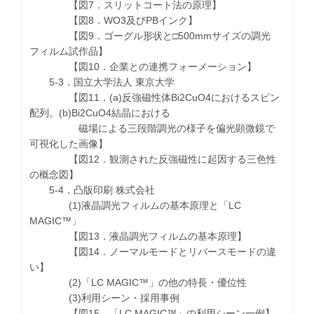
【図7．スリットコート法の原理】
【図8．WO3及びPBインク】
【図9．ゴーグル形状と□500mmサイズの調光
フィルム試作品】
【図10．企業との連携フォーメーション】
5-3．国立大学法人 東京大学
【図11．(a)反強磁性体Bi2CuO4におけるスピン
配列。(b)Bi2CuO4結晶における
磁場による三段階調光の様子を偏光顕微鏡で
可視化した画像】
【図12．観測された反強磁性に起因する三色性
の概念図】
5-4．凸版印刷 株式会社
(1)液晶調光フィルムの基本原理と「LC
MAGIC™」
【図13．液晶調光フィルムの基本原理】
【図14．ノーマルモードとリバースモードの違
い】
(2)「LC MAGIC™」の他の特長・優位性
(3)利用シーン・採用事例
【図15．「LC MAGIC™」の利用シーン一例】