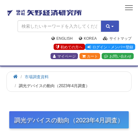
矢
野
経
済
研
究
ENGLISH
KOREA
サイトマップ
所
初めての方へ
ログイン・メンバー登録
マイページ
カート
お問い合わせ
市場調査資料
調光デバイスの動向（2023年4月調査）
調光デバイスの動向（2023年4月調査）