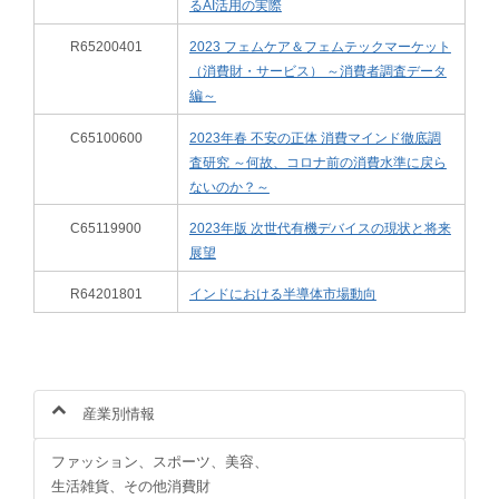
るAI活用の実際
R65200401
2023 フェムケア＆フェムテックマーケット
（消費財・サービス） ～消費者調査データ
編～
C65100600
2023年春 不安の正体 消費マインド徹底調
査研究 ～何故、コロナ前の消費水準に戻ら
ないのか？～
C65119900
2023年版 次世代有機デバイスの現状と将来
展望
R64201801
インドにおける半導体市場動向
産業別情報
ファッション、スポーツ、美容、
生活雑貨、その他消費財