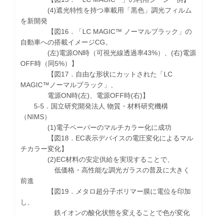
(4)遮光特性を持つ車載用「黒色」調光フィルム
を新開発
【図16．「LC MAGIC™ ノーマルブラック」の
自動車への搭載イメージCG。
(左)電源ON時（可視光線透過率43%）、(右)電源
OFF時（同5%）】
【図17．自由な形状にカットされた「LC
MAGIC™ノーマルブラック」、
電源ON時(左)、電源OFF時(右)】
5-5．国立研究開発法人 物質・材料研究機構
（NIMS）
(1)電子ペーパーのマルチカラー化に成功
【図18．EC表示デバイスの電圧変化によるマル
チカラー変化】
(2)EC材料の安定供給を実現することで、
低価格・高性能な調光ガラスの普及に大きく
前進
【図19．メタロ超分子ポリマー膜に電位を印加
し、
鉄イオンの酸化状態を変えることで色が変化