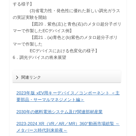
する様子】
(3)省電力性・発色性に優れた新しい調光ガラス
の実証実験を開始
【図20．紫色(左)と青色(右)のメタロ超分子ポリ
マーで作製したECデバイス例】
【図21．(a)青色と(b)紫色のメタロ超分子ポリ
マーで作製した
ECデバイスにおける色変化の様子】
6．調光デバイスの将来展望
関連リンク
2023年版 xEV用キーデバイス／コンポーネント ＜主
要部品・サーマルマネジメント編＞
2030年の燃料電池システム及び関連部材産業
2023-2024 XR（VR／AR／MR）360°動画市場総覧 ～
メタバース時代到来前夜～