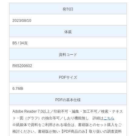
発刊日
2023/08/10
体裁
B5 / 34頁
資料コード
R65200602
PDFサイズ
6.7MB
PDFの基本仕様
Adobe Reader 7.0以上／印刷不可・編集・加工不可／検索・テキス
ト・図（グラフ）の抽出等可／しおり機能無し 詳細は
こちら
※紙媒体で資料をご利用される場合は、書籍版とのセット購入をご
検討ください。書籍版が無い【PDF商品のみ】取り扱いの調査資料