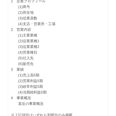
1 企業プロフィール
(1)商号
(2)所在地
(3)従業員数
(4)支店・営業所・工場
2 営業内容
(1)主業業種
(2)従業業種1
(3)従業業種2
(4)営業種目
(5)仕入先
(6)販売先
3 業績
(1)売上高5期
(2)営業利益5期
(3)経常利益5期
(4)当期純利益5期
4 事業概況
直近の事業概況
※上記項目はいずれも判明分のみ掲載