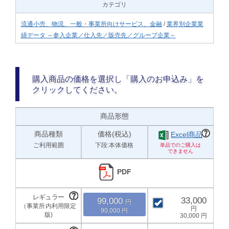
カテゴリ
流通小売、物流、一般・事業所向けサービス、金融
/
業界別企業業
績データ ～参入企業／仕入先／販売先／グループ企業～
購入商品の価格を選択し「購入のお申込み」を
クリックしてください。
商品形態
商品種類
価格(税込)
Excel商品
ご利用範囲
下段:本体価格
PDF
33,000
99,000
90,000
30,000