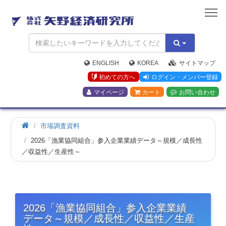
矢
野
経
済
研
究
ENGLISH
KOREA
サイトマップ
所
初めての方へ
ログイン・メンバー登録
マイページ
カート
お問い合わせ
市場調査資料
2026「漁業協同組合」参入企業業績データ～規模／成長性
／収益性／生産性～
2026「漁業協同組合」参入企業業績
データ～規模／成長性／収益性／生産