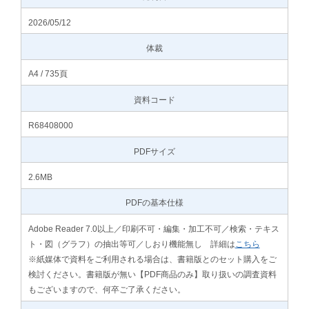
2026/05/12
体裁
A4 / 735頁
資料コード
R68408000
PDFサイズ
2.6MB
PDFの基本仕様
Adobe Reader 7.0以上／印刷不可・編集・加工不可／検索・テキス
ト・図（グラフ）の抽出等可／しおり機能無し 詳細は
こちら
※紙媒体で資料をご利用される場合は、書籍版とのセット購入をご
検討ください。書籍版が無い【PDF商品のみ】取り扱いの調査資料
もございますので、何卒ご了承ください。