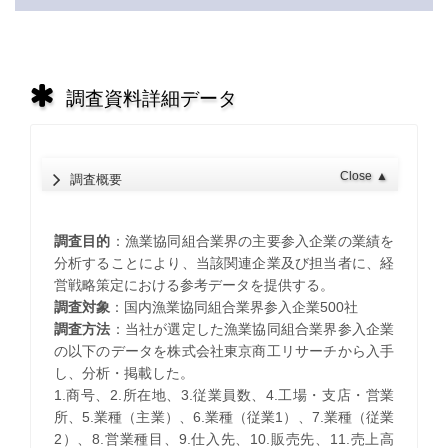
調査資料詳細データ
Close
▲
調査概要
調査目的
：漁業協同組合業界の主要参入企業の業績を
分析することにより、当該関連企業及び担当者に、経
営戦略策定における参考データを提供する。
調査対象
：国内漁業協同組合業界参入企業500社
調査方法
：当社が選定した漁業協同組合業界参入企業
の以下のデータを株式会社東京商工リサーチから入手
し、分析・掲載した。
1.商号、2.所在地、3.従業員数、4.工場・支店・営業
所、5.業種（主業）、6.業種（従業1）、7.業種（従業
2）、8.営業種目、9.仕入先、10.販売先、11.売上高