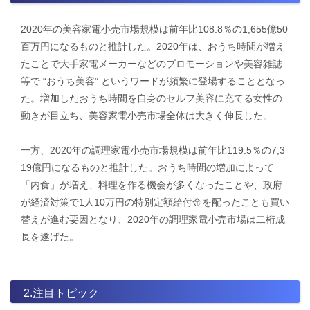
2020年の美容家電小売市場規模は前年比108.8％の1,655億50
百万円になるものと推計した。2020年は、おうち時間が増え
たことで大手家電メーカーなどのプロモーションや美容雑誌
等で “おうち美容” というワードが頻繁に登場することとなっ
た。増加したおうち時間を自身のセルフ美容に充てる女性の
動きが目立ち、美容家電小売市場全体は大きく伸長した。
一方、2020年の調理家電小売市場規模は前年比119.5％の7,3
19億円になるものと推計した。おうち時間の増加によって
「内食」が増え、料理を作る機会が多くなったことや、政府
が経済対策で1人10万円の特別定額給付金を配ったことも買い
替えが進む要因となり、2020年の調理家電小売市場は二桁成
長を遂げた。
2.注目トピック