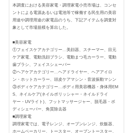
本調査における美容家電・調理家電小売市場は、コンセ
ントによる電源あるいは電池等で稼働する民生用の美容
用途や調理用途の家電品のうち、下記アイテムを調査対
象として市場規模を算出した。
​■美容家電
①フェイスケアカテゴリー…美顔器、スチーマー、目元
ケア家電、電動洗顔ブラシ、電動まつ毛カーラー、電動
歯ブラシ、フェイスシェーバー
②ヘアケアカテゴリー…ヘアドライヤー、ヘアアイロ
ン・ホットカーラー、頭皮ケアマシン・音波振動マシン
③ボディケアカテゴリー…ボディ用美容機器・身体用EM
S、ネイルケア(ネイルポリッシャー・ネイルドライ
ヤー・UVライト)、フットマッサージャー、脱毛器・ボ
ディシェーバー、角質除去器
■調理家電
調理家電では、電子レンジ、オーブンレンジ、炊飯器、
ホームベーカリー、トースター、オーブントースター、