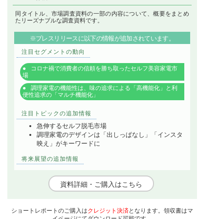
同タイトル、市場調査資料の一部の内容について、概要をまとめ
たリーズナブルな調査資料です。
※プレスリリースに以下の情報が追加されています。
注目セグメントの動向
コロナ禍で消費者の信頼を勝ち取ったセルフ美容家電市
場
調理家電の機能性は、味の追求による「高機能化」と利
便性追求の「マルチ機能化」
注目トピックの追加情報
急伸するセルフ脱毛市場
調理家電のデザインは「出しっぱなし」「インスタ
映え」がキーワードに
将来展望の追加情報
資料詳細・ご購入はこちら
ショートレポートのご購入は
クレジット決済
となります。領収書はマ
イページにてダウンロード可能です。