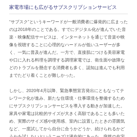
家電市場にも広がるサブスクリプションサービス
“サブスク”というキーワードが一般消費者に爆発的に広まった
のは2018年のことである。すでにデジタル化が進んでいた音
楽・映像配信サービスは、インターネットを通じて音楽や映
像を視聴することに心理的なハードルが低いユーザーが多
く、一気に普及が進んだ。一方で、直接肌につける美容家電
や口に入れる料理を調理する調理家電では、衛生面や故障な
どのトラブルを懸念する消費者も多く、認知は進んでも利用
までたどり着くことが難しかった。
しかし、2020年4月以降、緊急事態宣言発出にともなってテ
レワーク化が進み、新たな住環境・仕事環境を整備するため
にサブスクリプションサービスを導入する動きが加速した。
家具や家電は比較的サイズが大きく高額であることも多いた
め、実際のサイズ感や使用感、室内に設置したときの雰囲気
など、一度試してから自分に合うかどうか、続けられるかど
うかを試したいというニーズは潜在的にあった。突然の在宅