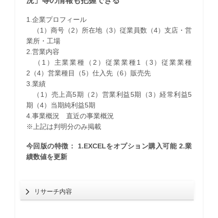
況」等の情報も把握できる
1.企業プロフィール
（1）商号（2）所在地（3）従業員数（4）支店・営
業所・工場
2.営業内容
（1）主業業種（2）従業業種1（3）従業業種
2（4）営業種目（5）仕入先（6）販売先
3.業績
（1）売上高5期（2）営業利益5期（3）経常利益5
期（4）当期純利益5期
4.事業概況 直近の事業概況
※上記は判明分のみ掲載
今回版の特徴： 1.EXCELをオプション購入可能 2.業
績数値を更新
リサーチ内容