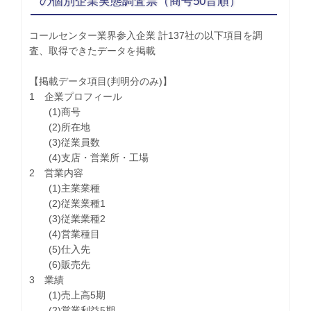
の個別企業実態調査票（商号50音順）
コールセンター業界参入企業 計137社の以下項目を調
査、取得できたデータを掲載
【掲載データ項目(判明分のみ)】
1 企業プロフィール
(1)商号
(2)所在地
(3)従業員数
(4)支店・営業所・工場
2 営業内容
(1)主業業種
(2)従業業種1
(3)従業業種2
(4)営業種目
(5)仕入先
(6)販売先
3 業績
(1)売上高5期
(2)営業利益5期