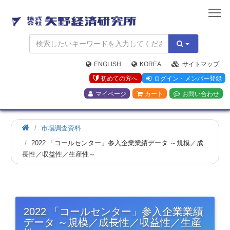
矢
野
経
済
研
究
ENGLISH
KOREA
サイトマップ
所
初めての方へ
ログイン・メンバー登録
マイページ
カート
お問い合わせ
市場調査資料
2022 「コールセンター」参入企業業績データ ～規模／成
長性／収益性／生産性～
2022 「コールセンター」参入企業業績
データ ～規模／成長性／収益性／生産