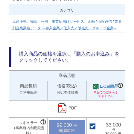
カテゴリ
流通小売、物流、一般・事業所向けサービス、金融
/
情報通信
/
業界
別企業業績データ ～参入企業／仕入先／販売先／グループ企業～
購入商品の価格を選択し「購入のお申込み」を
クリックしてください。
商品形態
商品種類
価格(税込)
Excel商品
ご利用範囲
下段:本体価格
PDF
33,000
99,000
90,000
30,000