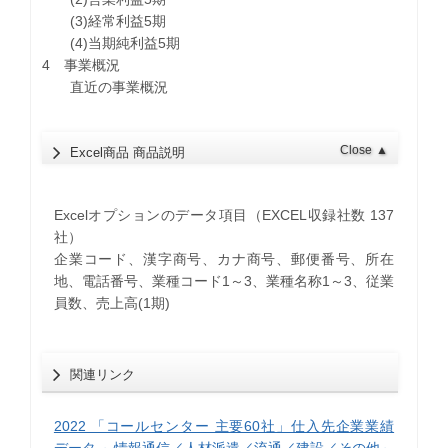
(3)経常利益5期
(4)当期純利益5期
4 事業概況
直近の事業概況
Close
▲
Excel商品 商品説明
Excelオプションのデータ項目（EXCEL収録社数 137
社）
企業コード、漢字商号、カナ商号、郵便番号、所在
地、電話番号、業種コード1～3、業種名称1～3、従業
員数、売上高(1期)
関連リンク
2022 「コールセンター 主要60社」仕入先企業業績
データ ～情報通信／人材派遣／流通／建設／その他～