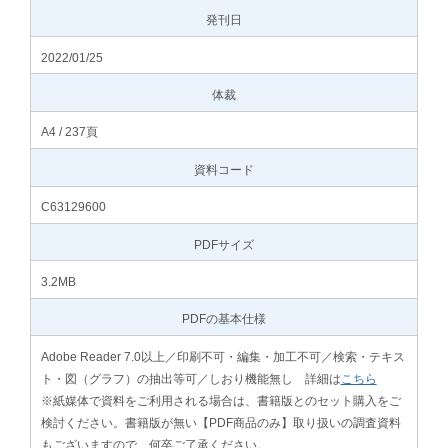
発刊日
2022/01/25
体裁
A4 / 237頁
資料コード
C63129600
PDFサイズ
3.2MB
PDFの基本仕様
Adobe Reader 7.0以上／印刷不可・編集・加工不可／検索・テキス
ト・図（グラフ）の抽出等可／しおり機能無し 詳細は
こちら
※紙媒体で資料をご利用される場合は、書籍版とのセット購入をご
検討ください。書籍版が無い【PDF商品のみ】取り扱いの調査資料
もございますので、何卒ご了承ください。