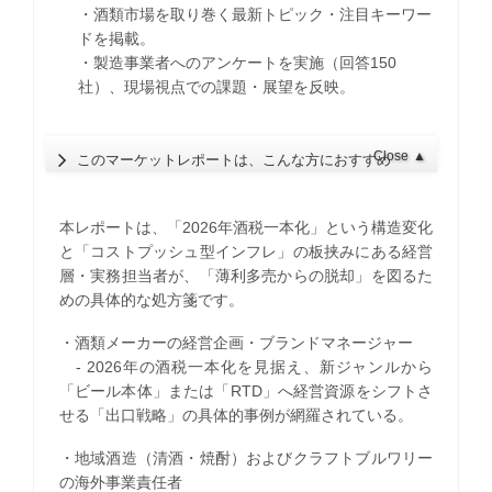
・酒類市場を取り巻く最新トピック・注目キーワー
ドを掲載。
・製造事業者へのアンケートを実施（回答150
社）、現場視点での課題・展望を反映。
Close
▲
このマーケットレポートは、こんな方におすすめ
本レポートは、「2026年酒税一本化」という構造変化
と「コストプッシュ型インフレ」の板挟みにある経営
層・実務担当者が、「薄利多売からの脱却」を図るた
めの具体的な処方箋です。
・酒類メーカーの経営企画・ブランドマネージャー
- 2026年の酒税一本化を見据え、新ジャンルから
「ビール本体」または「RTD」へ経営資源をシフトさ
せる「出口戦略」の具体的事例が網羅されている。
・地域酒造（清酒・焼酎）およびクラフトブルワリー
の海外事業責任者