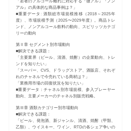
「若者のアルコール離れに対応する『微アル』『ノン
アル』の具体的な商品事例は？」
■重要データ: 酒類総市場規模推移（2018～2025年
度）、市場規模予測（2025〜2029年度）。商品トレ
ンド、ノンアルコール飲料の動向、スピリッツカテゴ
リーの動向
第Ⅱ章 セグメント別市場動向
■解決できる課題：
「主要業界（ビール、清酒、焼酎）の企業動向、トレ
ンドを知りたい」
「スーパー、CVS、ドラッグストア、酒販店、それぞ
れのチャネルで今売れている商材は？」
「業務用市場の回復状況を知りたい」
■重要データ：チャネル別市場規模、参入プレーヤー
動向、主要メーカーのチャネル別販売戦略。
第Ⅲ章 酒類カテゴリー別市場動向
■解決できる課題：
「ビール、発泡酒、新ジャンル、清酒、焼酎（甲類、
乙類）、ウイスキー、ワイン、RTDの各シェア争いの