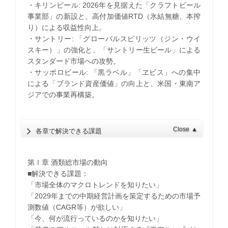
・キリンビール: 2026年を見据えた「クラフトビール
事業部」の新設と、高付加価値RTD（氷結無糖、本搾
り）による収益性向上。
・サントリー: 「グローバルスピリッツ（ジン・ウイ
スキー）」の強化と、「サントリー生ビール」による
スタンダード市場への攻勢。
・サッポロビール: 「黒ラベル」「ヱビス」への集中
による「ブランド資産価値」の向上と、米国・東南ア
ジアでの事業再構築。
Close
▲
各章で解決できる課題
第Ⅰ章 酒類総市場の動向
■解決できる課題：
「市場全体のマクロトレンドを知りたい」
「2029年までの中期経営計画を策定するための市場予
測数値（CAGR等）が欲しい」
「今、何が流行っているのかを知りたい」