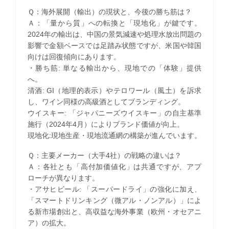
Ｑ：海外展開（輸出）の現状と、今後の勝ち筋は？
Ａ：「量から質」への転換と「現地化」が鍵です。
2024年の輸出は、中国の景気減速や処理水放出問題の
影響で金額ベースでは足踏み状態ですが、米国や韓国
向けは回復傾向にあります。
・勝ち筋: 単なる輸出から、現地での「体験」提供
へ。
清酒: GI（地理的表示）やテロワール（風土）を訴求
し、ワイン同様の高級酒としてブランディング。
ウイスキー: 「ジャパニーズウイスキー」の自主基準
施行（2024年4月）によりブランド価値が向上。
現地化:現地生産・現地流通網の構築が進んでいます。
Ｑ：主要メーカー（大手4社）の戦略の違いは？
Ａ：各社とも「高付加価値化」は共通ですが、アプ
ローチが異なります。
・アサヒビール: 「スーパードライ」の強化に加え、
「スマートドリンキング（微アル・ノンアル）」によ
る新市場創出と、高収益な海外事業（欧州・オセアニ
ア）の拡大。