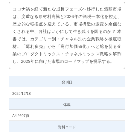
コロナ禍を経て新たな成長フェーズへ移行した酒類市場
は、度重なる原材料高騰と2026年の酒税一本化を控え、
歴史的な転換点を迎えている。市場構造の激変を余儀な
くされる中、各社はいかにして生き残りを図るのか？ 本
書では、カテゴリー別・チャネル別の企業戦略を徹底取
材。「薄利多売」から「高付加価値化」へと舵を切る企
業のプロダクトミックス・チャネルミックス戦略を解剖
し、2029年に向けた市場のロードマップを提示する。
発刊日
2025/12/18
体裁
A4 / 607頁
資料コード