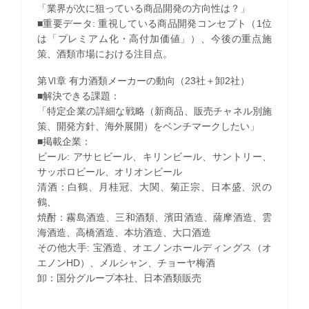
「業界が次に狙っている商品開発の方向性は？」
■重要データ: 重視している商品開発コンセプト（1位
は「プレミアム化・高付加価値」）、今後の重点施
策、酒類市場における注目点。
第Ⅵ章 有力酒類メーカーの動向（23社＋卸2社）
■解決できる課題：
「特定企業の詳細な戦略（新商品、販売チャネル別施
策、開発方針、海外展開）をベンチマークしたい」
■掲載企業：
ビール: アサヒビール、キリンビール、サントリー、
サッポロビール、オリオンビール
清酒：白鶴、月桂冠、大関、菊正宗、日本盛、沢の
鶴、
焼酎：霧島酒造、三和酒類、濱田酒造、薩摩酒造、雲
海酒造、高橋酒造、本坊酒造、大口酒造
その他大手: 宝酒造、オエノンホールディングス（オ
エノンHD）、メルシャン、チョーヤ梅酒
卸：国分グループ本社、日本酒類販売