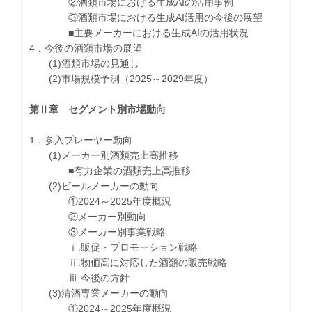
②酒類市場における生成AIの活用事例
③酒類市場における生成AI活用の今後の展望
■主要メーカーにおける生成AIの活用状況
4．今後の酒類市場の展望
(1)酒類市場の見通し
(2)市場規模予測（2025～2029年度）
第Ⅱ章 セグメント別市場動向
1．参入プレーヤー動向
(1)メーカー別酒類売上高推移
■有力企業の酒類売上高推移
(2)ビールメーカーの動向
①2024～2025年度概況
②メーカー別動向
③メーカー別事業戦略
ⅰ.販促・プロモーション戦略
ⅱ.物価高に対応した酒類の販売戦略
ⅲ.今後の方針
(3)清酒専業メーカーの動向
①2024～2025年度概況