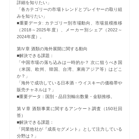
詳細を知りたい」
「各カテゴリーの市場トレンドとプレイヤーの取り組
みを知りたい」
■重要データ: カテゴリー別市場動向、市場規模推移
（2018～2025年度）、メーカー別シェア（2022～
2024年度）。
第Ⅳ章 酒類の海外展開に関する動向
■解決できる課題：
「中国市場の落ち込みは一時的か？ 次に狙うべき国
（米国、欧州、韓国、台湾、東南アジア等）はどこ
か？」
「海外で成功している日本酒・ウイスキーの価格帯や
販売チャネルは？」
■重要データ：国別・品目別輸出数量・金額推移。
第Ⅴ章 酒類事業に関するアンケート調査（150社回
答）
■解決できる課題：
「同業他社が『成長セグメント』として注力している
分野は？」