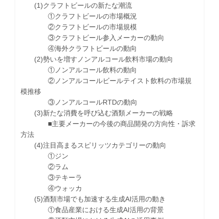
(1)クラフトビールの新たな潮流
①クラフトビールの市場概況
②クラフトビールの市場規模
③クラフトビール参入メーカーの動向
④海外クラフトビールの動向
(2)勢いを増すノンアルコール飲料市場の動向
①ノンアルコール飲料の動向
②ノンアルコールビールテイスト飲料の市場規
模推移
③ノンアルコールRTDの動向
(3)新たな消費を呼び込む酒類メーカーの戦略
■主要メーカーの今後の商品開発の方向性・訴求
方法
(4)注目高まるスピリッツカテゴリーの動向
①ジン
②ラム
③テキーラ
④ウォッカ
(5)酒類市場でも加速する生成AI活用の動き
①食品産業における生成AI活用の背景