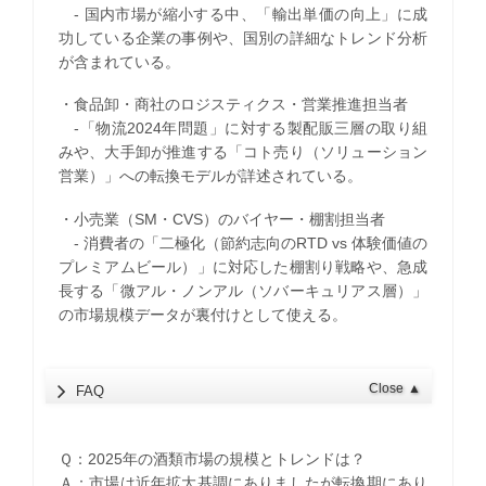
- 国内市場が縮小する中、「輸出単価の向上」に成
功している企業の事例や、国別の詳細なトレンド分析
が含まれている。
・食品卸・商社のロジスティクス・営業推進担当者
-「物流2024年問題」に対する製配販三層の取り組
みや、大手卸が推進する「コト売り（ソリューション
営業）」への転換モデルが詳述されている。
・小売業（SM・CVS）のバイヤー・棚割担当者
- 消費者の「二極化（節約志向のRTD vs 体験価値の
プレミアムビール）」に対応した棚割り戦略や、急成
長する「微アル・ノンアル（ソバーキュリアス層）」
の市場規模データが裏付けとして使える。
Close
▲
FAQ
Ｑ：2025年の酒類市場の規模とトレンドは？
Ａ：市場は近年拡大基調にありましたが転換期にあり