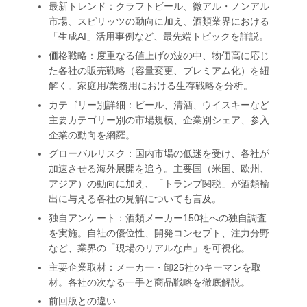
最新トレンド：クラフトビール、微アル・ノンアル
市場、スピリッツの動向に加え、酒類業界における
「生成AI」活用事例など、最先端トピックを詳説。
価格戦略：度重なる値上げの波の中、物価高に応じ
た各社の販売戦略（容量変更、プレミアム化）を紐
解く。家庭用/業務用における生存戦略を分析。
カテゴリー別詳細：ビール、清酒、ウイスキーなど
主要カテゴリー別の市場規模、企業別シェア、参入
企業の動向を網羅。
グローバルリスク：国内市場の低迷を受け、各社が
加速させる海外展開を追う。主要国（米国、欧州、
アジア）の動向に加え、「トランプ関税」が酒類輸
出に与える各社の見解についても言及。
独自アンケート：酒類メーカー150社への独自調査
を実施。自社の優位性、開発コンセプト、注力分野
など、業界の「現場のリアルな声」を可視化。
主要企業取材：メーカー・卸25社のキーマンを取
材。各社の次なる一手と商品戦略を徹底解説。
前回版との違い