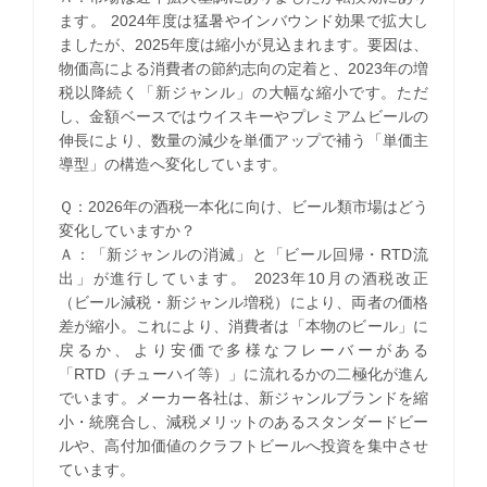
ます。 2024年度は猛暑やインバウンド効果で拡大し
ましたが、2025年度は縮小が見込まれます。要因は、
物価高による消費者の節約志向の定着と、2023年の増
税以降続く「新ジャンル」の大幅な縮小です。ただ
し、金額ベースではウイスキーやプレミアムビールの
伸長により、数量の減少を単価アップで補う「単価主
導型」の構造へ変化しています。
Ｑ：2026年の酒税一本化に向け、ビール類市場はどう
変化していますか？
Ａ：「新ジャンルの消滅」と「ビール回帰・RTD流
出」が進行しています。 2023年10月の酒税改正
（ビール減税・新ジャンル増税）により、両者の価格
差が縮小。これにより、消費者は「本物のビール」に
戻るか、より安価で多様なフレーバーがある
「RTD（チューハイ等）」に流れるかの二極化が進ん
でいます。メーカー各社は、新ジャンルブランドを縮
小・統廃合し、減税メリットのあるスタンダードビー
ルや、高付加価値のクラフトビールへ投資を集中させ
ています。