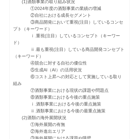
(1)酒類事業の取り組み状況
①2024年度の酒類事業の業績の増減
②自社における成長セグメント
③商品開発において重視(注目）しているコンセ
プト（キーワード）
ⅰ.重視(注目）しているコンセプト（キーワー
ド）
ⅱ.最も重視(注目）している商品開発コンセプト
（キーワード）
④競合に対する自社の優位性
⑤生成AI（AI）の活用状況
⑥コスト上昇への対応として実施している取り
組み
⑦酒類事業における現状の課題や問題点
⑧酒類事業における今後の重点施策
ⅰ.酒類事業における今後の重点施策
ⅱ.酒類事業における今後の最重点施策
(2)酒類の海外展開状況
①海外展開の有無
②海外進出エリア
③海外展開における課題や障壁