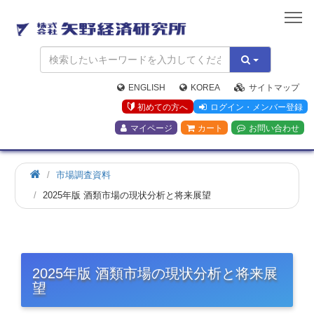
矢
野
経
済
研
究
ENGLISH
KOREA
サイトマップ
所
初めての方へ
ログイン・メンバー登録
マイページ
カート
お問い合わせ
市場調査資料
2025年版 酒類市場の現状分析と将来展望
2025年版 酒類市場の現状分析と将来展
望