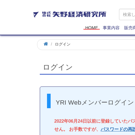
矢
野
経
済
HOME
事業内容
販売
研
究
ログイン
所
ログイン
YRI Webメンバーログイン
2022年06月24日以前に登録していた
せん。 お手数ですが、
パスワードの再