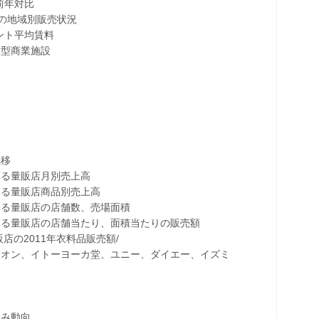
年対比
の地域別販売状況
ト平均賃料
型商業施設
移
量販店月別売上高
量販店商品別売上高
量販店の店舗数、売場面積
量販店の店舗当たり、面積当たりの販売額
2011年衣料品販売額/
ン、イトーヨーカ堂、ユニー、ダイエー、イズミ
み動向