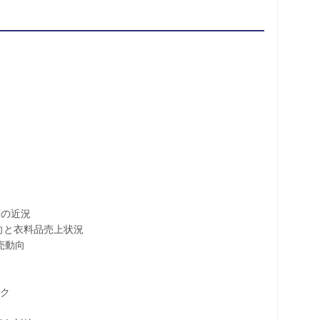
の近況
と衣料品売上状況
売動向
ク