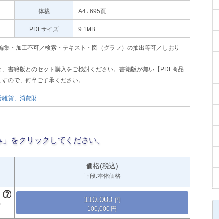
体裁
A4 / 695頁
PDFサイズ
9.1MB
印刷不可・編集・加工不可／検索・テキスト・図（グラフ）の抽出等可／しおり
、書籍版とのセット購入をご検討ください。書籍版が無い【PDF商品
ますので、何卒ご了承ください。
活雑貨、消費財
み」をクリックしてください。
価格(税込)
下段:本体価格
110,000
100,000