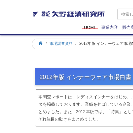
矢
野
経
済
HOME
事業内容
販売
研
究
市場調査資料
2012年版 インナーウェア市場
所
2012年版 インナーウェア市場白書
本調査レポートは、レディスインナーをはじめ、
タを掲載しております。業績を伸ばしている企業
とめました。また、2012年版では、「特集」と
ぞれ注目の動きをまとめました。