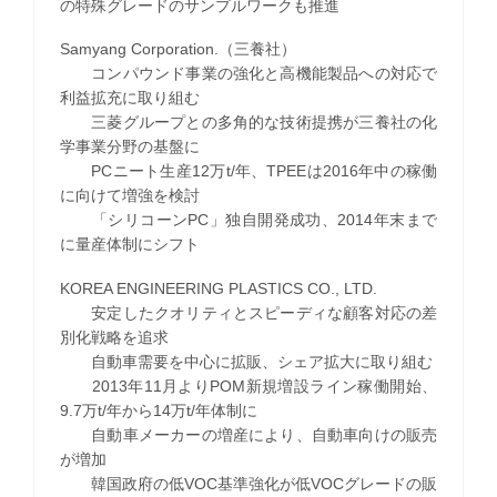
の特殊グレードのサンプルワークも推進
Samyang Corporation.（三養社）
コンパウンド事業の強化と高機能製品への対応で
利益拡充に取り組む
三菱グループとの多角的な技術提携が三養社の化
学事業分野の基盤に
PCニート生産12万t/年、TPEEは2016年中の稼働
に向けて増強を検討
「シリコーンPC」独自開発成功、2014年末まで
に量産体制にシフト
KOREA ENGINEERING PLASTICS CO., LTD.
安定したクオリティとスピーディな顧客対応の差
別化戦略を追求
自動車需要を中心に拡販、シェア拡大に取り組む
2013年11月よりPOM新規増設ライン稼働開始、
9.7万t/年から14万t/年体制に
自動車メーカーの増産により、自動車向けの販売
が増加
韓国政府の低VOC基準強化が低VOCグレードの販