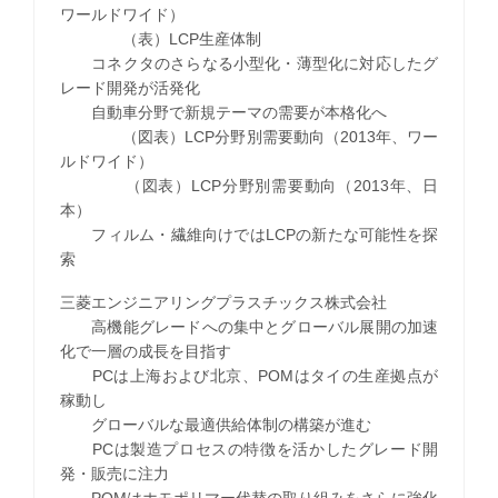
ワールドワイド）
（表）LCP生産体制
コネクタのさらなる小型化・薄型化に対応したグ
レード開発が活発化
自動車分野で新規テーマの需要が本格化へ
（図表）LCP分野別需要動向（2013年、ワー
ルドワイド）
（図表）LCP分野別需要動向（2013年、日
本）
フィルム・繊維向けではLCPの新たな可能性を探
索
三菱エンジニアリングプラスチックス株式会社
高機能グレードへの集中とグローバル展開の加速
化で一層の成長を目指す
PCは上海および北京、POMはタイの生産拠点が
稼動し
グローバルな最適供給体制の構築が進む
PCは製造プロセスの特徴を活かしたグレード開
発・販売に注力