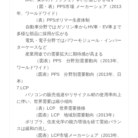
（図・表）PPS市場 メーカーシェア（2013
年、ワールドワイド）
（表）PPSポリマー生産体制
自動車分野ではガソリン車からHV車・EV車まで
多様な部品に採用が広がる
電気・電子分野ではパワーモジュール・インバー
ターケースなど
産業用途での需要拡大に期待感が高まる
（図表）PPS 分野別需要動向（2013年、
ワールドワイド）
（図表）PPS 分野別需要動向（2013年、日
本）
7.LCP
パソコンの販売低迷やリサイクル材の使用率向上
に伴い、世界需要は縮小傾向
（表）LCP 世界需要推移
（図表）LCP 地域別需要動向（2013年）
ポリプラ、住友化学の能力増強を経て需給バラン
スは緩和の兆し
（図表）LCP市場メーカーシェア（2013年、