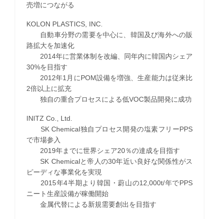
売増につながる
KOLON PLASTICS, INC.
自動車分野の需要を中心に、韓国及び海外への販
路拡大を加速化
2014年に営業体制を改編、同年内に韓国内シェア
30%を目指す
2012年1月にPOM設備を増強、生産能力は従来比
2倍以上に拡充
独自の重合プロセスによる低VOC製品開発に成功
INITZ Co., Ltd.
SK Chemical独自プロセス開発の塩素フリーPPS
で市場参入
2019年までに世界シェア20％の達成を目指す
SK Chemicalと帝人の30年近い良好な関係性がス
ピーディな事業化を実現
2015年4半期より韓国・蔚山の12,000t/年でPPS
ニート生産設備が稼働開始
金属代替による新規需要創出を目指す