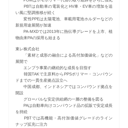
POMはホモポリマー代替の取り組みをさらに強化
PBTは自動車の電装化とHV車・EV車の増加を追
い風に堅調推移が続く
変性PPEは太陽電池、車載用電池ホルダーなどの
新規用途展開が加速
PA-MXDでは2013年に熱伝導グレードを上市、植
物由来PAの採用も始まる
東レ株式会社
「素材と成形の融合による高付加価値化」などの
展開で
エンプラ事業の継続的な成長を目指す
韓国TAKで主原料からPPSポリマー・コンパウン
ドまでの一貫生産拠点設立へ
中国成都、インドネシアではコンパウンド拠点を
開設
グローバルな安定供給網の一層の整備を図る
PAは自動車向けコンパウンド品の拡販で安定成長
を持続
PBTでは高機能・高付加価値グレードのライン
ナップ拡充に注力