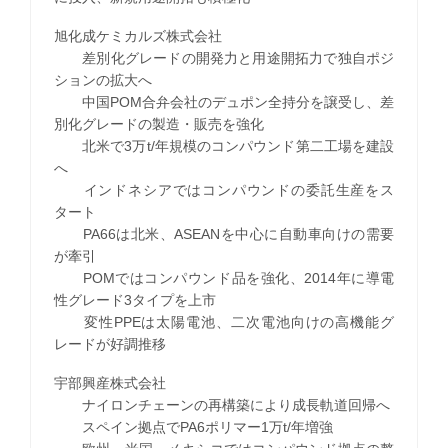
旭化成ケミカルズ株式会社
差別化グレードの開発力と用途開拓力で独自ポジ
ションの拡大へ
中国POM合弁会社のデュポン全持分を譲受し、差
別化グレードの製造・販売を強化
北米で3万t/年規模のコンパウンド第二工場を建設
へ
インドネシアではコンパウンドの委託生産をス
タート
PA66は北米、ASEANを中心に自動車向けの需要
が牽引
POMではコンパウンド品を強化、2014年に導電
性グレード3タイプを上市
変性PPEは太陽電池、二次電池向けの高機能グ
レードが好調推移
宇部興産株式会社
ナイロンチェーンの再構築により成長軌道回帰へ
スペイン拠点でPA6ポリマー1万t/年増強