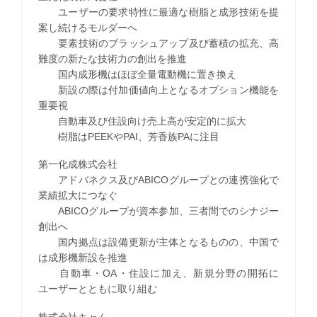
ユーザーの要求特性に最適な樹脂と成形技術を提
案し続けるモルダーへ
要素技術のブラッシュアップ及び蓄積の拡充、高
難度の新たな技術力の創出を推進
国内成形機はほぼ全量電動機に置き換え
新設の際は付加価値向上となるオプション機能を
重要視
自動車及び住設向け売上高が安定的に拡大
樹脂はPEEKやPAI、芳香族PAに注目
第一化成株式会社
アドバネクス及びABICOグループとの連携強化で
業績拡大につなぐ
ABICOグループが資本参加、三者間でのシナジー
創出へ
国内拠点は設備更新が主体となるものの、中国で
は成形機新設を推進
自動車・OA・住設に加え、新規分野の開拓に
ユーザーとともに取り組む
株式会社キャム