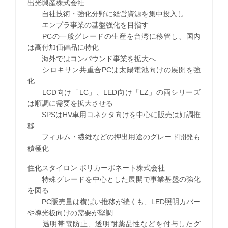
出光興産株式会社
自社技術・強化分野に経営資源を集中投入し
エンプラ事業の基盤強化を目指す
PCの一般グレードの生産を台湾に移管し、国内
は高付加価値品に特化
海外ではコンパウンド事業を拡大へ
シロキサン共重合PCは太陽電池向けの展開を強
化
LCD向け「LC」、LED向け「LZ」の両シリーズ
は順調に需要を拡大させる
SPSはHV車用コネクタ向けを中心に販売は好調推
移
フィルム・繊維などの押出用途のグレード開発も
積極化
住化スタイロン ポリカーボネート株式会社
特殊グレードを中心とした展開で事業基盤の強化
を図る
PC販売量は横ばい推移が続くも、LED照明カバー
や導光板向けの需要が堅調
透明帯電防止、透明耐薬品性などを付与したグ