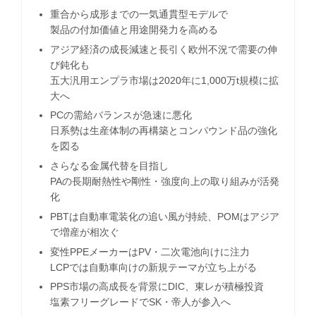
重合から成形までの一気通貫型モデルで
製品の付加価値と用途開発力を高める
アジア経済の成長減速と長引く欧州不況で需要の伸
び鈍化も
五大汎用エンプラ市場は2020年に1,000万t規模に拡
大へ
PCの需給バランスが急速に悪化
日系勢は生産体制の再構築とコンパウンド品の強化
を図る
さらなる金属代替を目指し
PAの長期耐熱性や剛性・強度向上の取り組みが活発
化
PBTは自動車電装化の追い風が持続、POMはアジア
で増産が相次ぐ
変性PPEメーカーはPV・二次電池向けに注力
LCPでは自動車向けの新規テーマが立ち上がる
PPS市場の高成長を背景にDIC、東レが積極投資
塩素フリーグレードでSK・帝人が参入へ