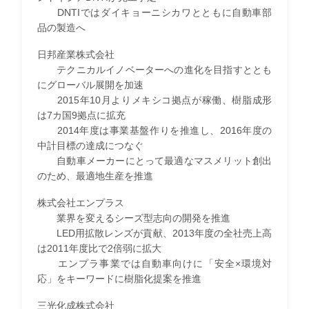
DNTIではダイキョーニシカワとともに自動車部
品の製造へ
日邦産業株式会社
テクニカルイノベーターへの進化を目指すととも
にグローバル展開を加速
2015年10月よりメキシコ拠点が稼働、樹脂成形
は7カ国9拠点に拡充
2014年度は事業基盤作りを推進し、2016年度の
中計目標の達成につなぐ
自動車メーカーにとって最適なマスメリット創出
のため、最適地生産を推進
株式会社エンプラス
業界を変えるシーズ型志向の開発を推進
LED用拡散レンズが貢献、2013年度の全社売上高
は2011年度比で2倍弱に拡大
エンプラ事業では自動車向けに「安全×環境対
応」をキーワードに樹脂化提案を推進
三光化成株式会社