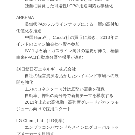
独自に開発した可溶性LCPの用途開拓も積極化
ARKEMA
長鎖状PAのフルラインナップによる一層の高付加
価値化を推進
中国Hipro社、Casda社の買収に続き、2013年に
インドのヒマシ油会社へ資本参加
PA11は石油・ガスライン向けの需要が伸長、植物
由来PPAは自動車分野で採用が進む
JX日鉱日石エネルギー株式会社
自社の経営資源を活かしたハイエンド市場への展
開を強化
主力のコネクター向けは底堅い需要を確保
自動車、押出の両分野で新規テーマを模索する
2013年上市の高流動・高強度グレードがカメラモ
ジュール向けで採用スタート
LG Chem, Ltd.（LG化学）
エンプラコンパウンドをメインにグローバルトッ
プメーカーを目指す