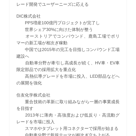
レード開発でユーザーニーズに応える
DIC株式会社
PPS増産100億円プロジェクトが完了し
世界シェア30%に向けた体制が整う
オーストリアでコンパウンド、鹿島工場でポリ
マーの新工場が相次ぎ稼動
中国では2015年の完工を目指しコンパウンド工場
建設へ
自動車分野が牽引し高成長が続く、HV車・EV車
限定部品での採用拡大を重点化
高熱伝導グレードを市場に投入、LED部品などへ
の展開を強化
住友化学株式会社
重合技術の革新に取り組みながら一層の事業成長
を目指す
2013年に薄肉・高強度および低反り・高流動グ
レードを市場に投入
スマホやタブレット用コネクターで採用が始まる
自動車分野で新規テーマが相次ぎ立ち上がる