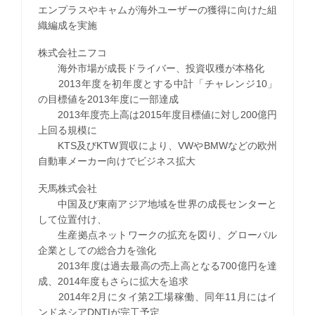
エンプラスやキャムが海外ユーザーの獲得に向けた組
織編成を実施
株式会社ニフコ
海外市場が成長ドライバー、投資収穫が本格化
2013年度を初年度とする中計「チャレンジ10」
の目標値を2013年度に一部達成
2013年度売上高は2015年度目標値に対し200億円
上回る規模に
KTS及びKTW買収により、VWやBMWなどの欧州
自動車メーカー向けでビジネス拡大
天馬株式会社
中国及び東南アジア地域を世界の成長センターと
して位置付け、
生産拠点ネットワークの拡充を図り、グローバル
企業としての総合力を強化
2013年度は過去最高の売上高となる700億円を達
成、2014年度もさらに拡大を追求
2014年2月にタイ第2工場稼働、同年11月にはイ
ンドネシアDNTIが完工予定