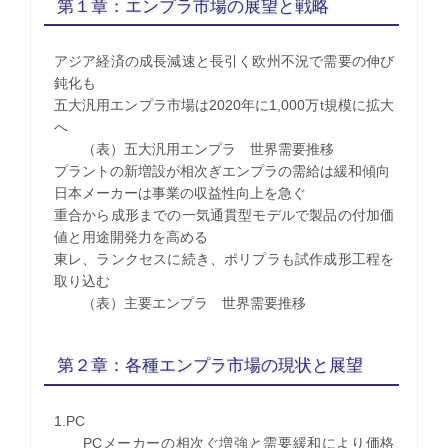
第１章：エンプラ市場の展望と戦略
アジア経済の成長減速と長引く欧州不況で需要の伸び
鈍化も
五大汎用エンプラ市場は2020年に1,000万t規模に拡大
へ
（表）五大汎用エンプラ 世界需要推移
プラントの新増設が相次ぎエンプラの需給は緩和傾向
日本メーカーは事業の収益性向上を急ぐ
重合から成形までの一気通貫型モデルで製品の付加価
値と用途開発力を高める
東レ、ランクセスに続き、ポリプラも試作成形工程を
取り込む
（表）主要エンプラ 世界需要推移
第２章：各種エンプラ市場の現状と展望
1.PC
PCメーカーの相次ぐ増強と需要緩和により価格