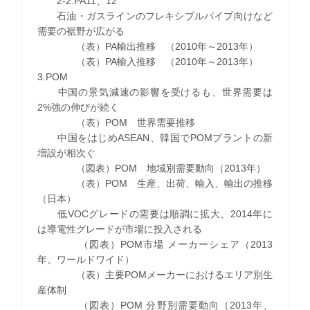
2-2.PA11、12
石油・ガスラインのフレキシブルパイプ向けなど
需要の裾野が広がる
（表）PA輸出推移 （2010年～2013年）
（表）PA輸入推移 （2010年～2013年）
3.POM
中国の景気減速の影響を受けるも、世界需要は
2%強の伸びが続く
（表）POM 世界需要推移
中国をはじめASEAN、韓国でPOMプラントの新
増設が相次ぐ
（図表）POM 地域別需要動向（2013年）
（表）POM 生産、出荷、輸入、輸出の推移
（日本）
低VOCグレードの需要は順調に拡大、2014年に
は導電性グレードが市場に投入される
（図表）POM市場 メーカーシェア（2013
年、ワールドワイド）
（表）主要POMメーカーにおけるエリア別生
産体制
（図表）POM 分野別需要動向（2013年、