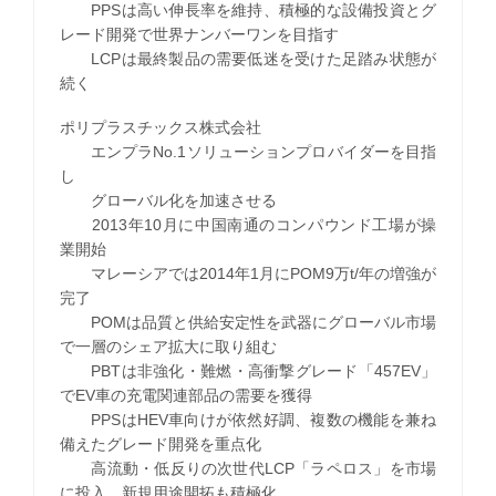
PPSは高い伸長率を維持、積極的な設備投資とグ
レード開発で世界ナンバーワンを目指す
LCPは最終製品の需要低迷を受けた足踏み状態が
続く
ポリプラスチックス株式会社
エンプラNo.1ソリューションプロバイダーを目指
し
グローバル化を加速させる
2013年10月に中国南通のコンパウンド工場が操
業開始
マレーシアでは2014年1月にPOM9万t/年の増強が
完了
POMは品質と供給安定性を武器にグローバル市場
で一層のシェア拡大に取り組む
PBTは非強化・難燃・高衝撃グレード「457EV」
でEV車の充電関連部品の需要を獲得
PPSはHEV車向けが依然好調、複数の機能を兼ね
備えたグレード開発を重点化
高流動・低反りの次世代LCP「ラペロス」を市場
に投入、新規用途開拓も積極化