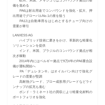
欧州、米国、メキシコではコンパウンド拠点の整
備を進める
PA6は射出用途でコンパウンドを強化・拡大、押
出用途でグローバルNo.1の座を狙う
PA12は自動車用をはじめとするチューブ向けの
需要が牽引
LANXESS AG
ハイブリッド技術に磨きをかけ、革新的な軽量化
ソリューションを提供
インド、米国、ブラジルのコンパウンド拠点が相
次ぎ稼動
2014年内にはベルギー拠点で9万t/年のPA6重合設
備が運転開始へ
PA「デュレタン®」はオイルパン向けで強化グ
レードの需要が堅調
高耐熱グレード、ブロー成形用グレードなどライ
ンナップの拡充も進む
ボンド・ラミネート社の買収により軽量化材料の
ポートフォリオを強化