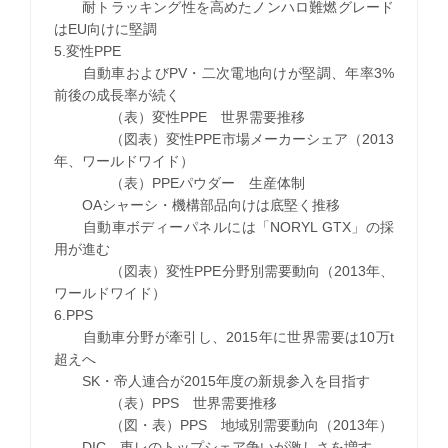
耐トラッキング性を高めたノンハロ難燃グレード
はEU向けに堅調
5.変性PPE
自動車およびPV・二次電地向けが堅調、年率3%
前後の成長率が続く
（表）変性PPE 世界需要推移
（図表）変性PPE市場メーカーシェア（2013
年、ワールドワイド）
（表）PPEパウダー 生産体制
OAシャーシ・機構部品向けは底堅く推移
自動車ボディーパネルには「NORYL GTX」の採
用が進む
（図表）変性PPE分野別需要動向（2013年、
ワールドワイド）
6.PPS
自動車分野が牽引し、2015年に世界需要は10万t
超えへ
SK・帝人連合が2015年度の新規参入を目指す
（表）PPS 世界需要推移
（図・表）PPS 地域別需要動向（2013年）
DIC、東レのトップシェア争いが激しさを増す