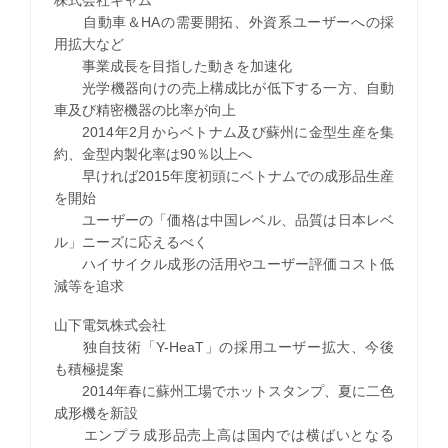
自動車＆HAの需要開拓、外資系ユーザーへの採
用拡大など
事業成長を目指した動きを加速化
光学機器向けの売上構成比が低下する一方、自動
車及び精密機器の比率が向上
2014年2月からベトナム及び蘇州に金型生産を集
約、金型内製化率は90％以上へ
早ければ2015年度初頭にベトナムでの成形品生産
を開始
ユーザーの「価格は中国レベル、品質は日本レベ
ル」ニーズに応えるべく
ハイサイクル成形の活用やユーザー評価コスト低
減等を追求
山下電気株式会社
独自技術「Y-HeaT」の採用ユーザー拡大、今後
も積極提案
2014年春に蘇州工場でホットスタンプ、夏に二色
成形機を新設
エンプラ成形品売上高は国内では横ばいとなる