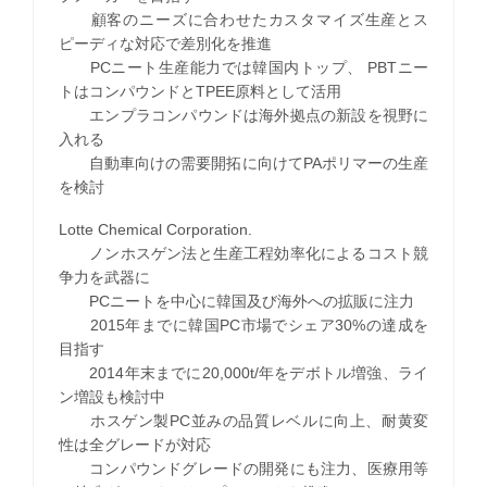
顧客のニーズに合わせたカスタマイズ生産とス
ピーディな対応で差別化を推進
PCニート生産能力では韓国内トップ、 PBTニー
トはコンパウンドとTPEE原料として活用
エンプラコンパウンドは海外拠点の新設を視野に
入れる
自動車向けの需要開拓に向けてPAポリマーの生産
を検討
Lotte Chemical Corporation.
ノンホスゲン法と生産工程効率化によるコスト競
争力を武器に
PCニートを中心に韓国及び海外への拡販に注力
2015年までに韓国PC市場でシェア30%の達成を
目指す
2014年末までに20,000t/年をデボトル増強、ライ
ン増設も検討中
ホスゲン製PC並みの品質レベルに向上、耐黄変
性は全グレードが対応
コンパウンドグレードの開発にも注力、医療用等