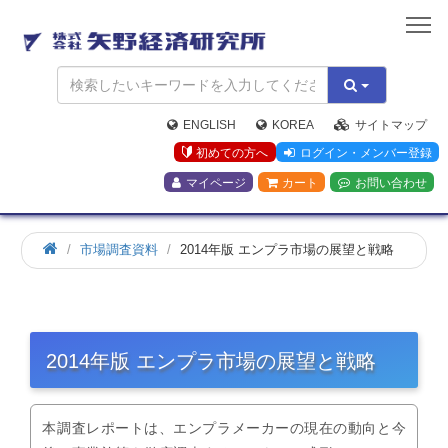
矢
野
経
済
研
究
ENGLISH
KOREA
サイトマップ
所
初めての方へ
ログイン・メンバー登録
マイページ
カート
お問い合わせ
市場調査資料
2014年版 エンプラ市場の展望と戦略
2014年版 エンプラ市場の展望と戦略
本調査レポートは、エンプラメーカーの現在の動向と今