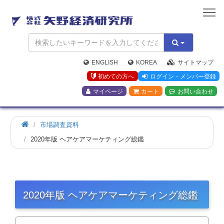
矢
野
経
済
研
究
ENGLISH
KOREA
サイトマップ
所
初めての方へ
ログイン・メンバー登録
マイページ
カート
お問い合わせ
市場調査資料
2020年版 ヘアケアマーケティング総鑑
2020年版 ヘアケアマーケティング総鑑