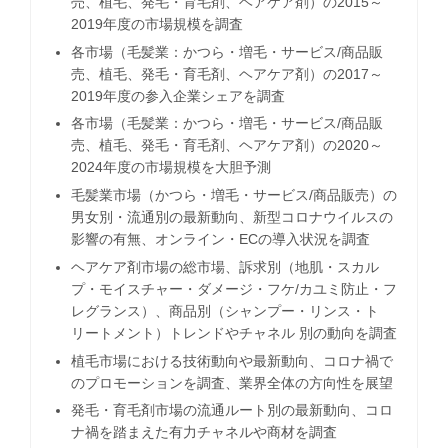
売、植毛、発毛・育毛剤、ヘアケア剤）の2015～
2019年度の市場規模を調査
各市場（毛髪業：かつら・増毛・サービス/商品販
売、植毛、発毛・育毛剤、ヘアケア剤）の2017～
2019年度の参入企業シェアを調査
各市場（毛髪業：かつら・増毛・サービス/商品販
売、植毛、発毛・育毛剤、ヘアケア剤）の2020～
2024年度の市場規模を大胆予測
毛髪業市場（かつら・増毛・サービス/商品販売）の
男女別・流通別の最新動向、新型コロナウイルスの
影響の有無、オンライン・ECの導入状況を調査
ヘアケア剤市場の総市場、訴求別（地肌・スカル
プ・モイスチャー・ダメージ・フケ/カユミ防止・フ
レグランス）、商品別（シャンプー・リンス・ト
リートメント）トレンドやチャネル 別の動向を調査
植毛市場における技術動向や最新動向、コロナ禍で
のプロモーションを調査、業界全体の方向性を展望
発毛・育毛剤市場の流通ルート別の最新動向、コロ
ナ禍を踏まえた有力チャネルや商材を調査