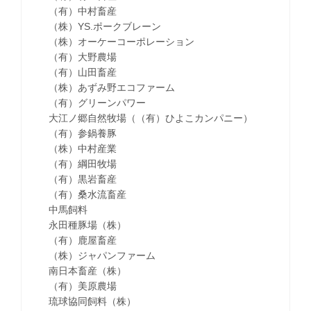
（有）中村畜産
（株）YS.ポークブレーン
（株）オーケーコーポレーション
（有）大野農場
（有）山田畜産
（株）あずみ野エコファーム
（有）グリーンパワー
大江ノ郷自然牧場（（有）ひよこカンパニー）
（有）参鍋養豚
（株）中村産業
（有）綱田牧場
（有）黒岩畜産
（有）桑水流畜産
中馬飼料
永田種豚場（株）
（有）鹿屋畜産
（株）ジャパンファーム
南日本畜産（株）
（有）美原農場
琉球協同飼料（株）