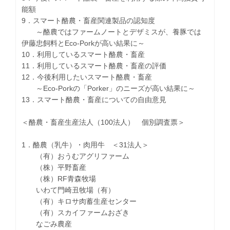
能額
9．スマート酪農・畜産関連製品の認知度
～酪農ではファームノートとデザミスが、養豚では
伊藤忠飼料とEco-Porkが高い結果に～
10．利用しているスマート酪農・畜産
11．利用しているスマート酪農・畜産の評価
12．今後利用したいスマート酪農・畜産
～Eco-Porkの「Porker」のニーズが高い結果に～
13．スマート酪農・畜産についての自由意見
＜酪農・畜産生産法人（100法人） 個別調査票＞
1．酪農（乳牛）・肉用牛 ＜31法人＞
（有）おうむアグリファーム
（株）平野畜産
（株）RF青森牧場
いわて門崎丑牧場（有）
（有）キロサ肉蓄生産センター
（有）スカイファームおざき
なごみ農産