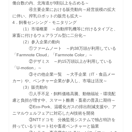
働台数の内、北海道が9割以上を占める～
④主要企業における販売動向～経営規模の拡大
に伴い、搾乳ロボットの販売も拡大～
4．飼養センシング・モニタリング
（1）市場概要 ～自動搾乳機等に付けるタイプと、
家畜に付けるウェアラブル型に二分化～
（2）参入企業の動向
①ファームノート ～約38万頭が利用している
「Farmnote Cloud」「Farmnote Color」～
②デザミス ～約15万頭以上が利用している
「U-motion」～
③その他企業一覧 ～大手企業（IT・食品メー
カー）や、ベンチャー企業が参入し、市場は活況～
（3）販売動向
①人手不足・飼料価格高騰、動物福祉・環境配
慮と負担が増す中、スマート酪農・畜産の普及に期待～
②Eco-Pork、温暖化ガスの排出削減支援や、ア
ニマルウェルフェアに対応したAI技術を開発
③NTTドコモ 分娩監視システムで独占特許を
持っているリモート社や畜産ベンチャーと協業