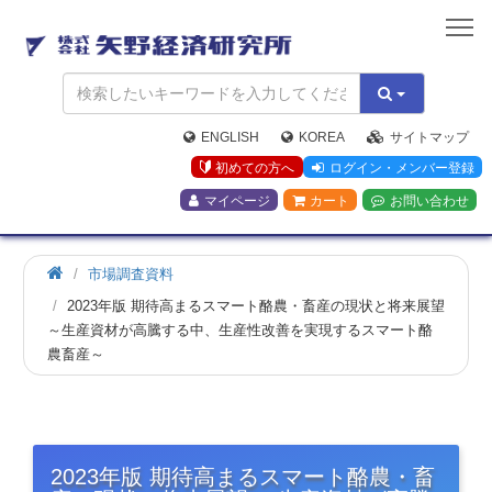
矢
野
経
済
研
究
ENGLISH
KOREA
サイトマップ
所
初めての方へ
ログイン・メンバー登録
マイページ
カート
お問い合わせ
市場調査資料
2023年版 期待高まるスマート酪農・畜産の現状と将来展望
～生産資材が高騰する中、生産性改善を実現するスマート酪
農畜産～
2023年版 期待高まるスマート酪農・畜