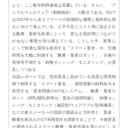
より、ここ数年飼料価格は高騰している。さらに、「ア
ニマルウェルフェア（動物福祉）」の動きである。EUで
は2027年から全土でケージの段階的な撤廃と最終的な禁
止に向けて進んでいる。人手不足とコスト増に悩まされ
る酪農・畜産生産者にとって、更なる負担増につながり
かねない事態が待ち構えている。こうした中、家畜に
とって快適な環境を提供する「スマート畜舎」や、労働
時間を大幅に削減する「酪農・畜産ロボット」、分娩や
発情等予測する「飼養センシング・モニタリング」が普
及しつつある。
当該レポートでは、現在普及し始めている高度な環境制
御で飼育する「スマート畜舎」、適期適量の飼料給与を
実現する「畜舎関連のIoT化システム」、酪農・畜産ロ
ボット（搾乳/哺乳/餌寄せ、畜舎の清掃関連/）、飼養セン
シング・モニタリング（施設型/ウェアラブル型/画像系）
などの参入メーカーの現状の取組みと方向性と、畜産・
酪農生産法人のICT利用意向を調査することで、今後普及
が期待されるスマート酪農・畜産市場を明らかにしま