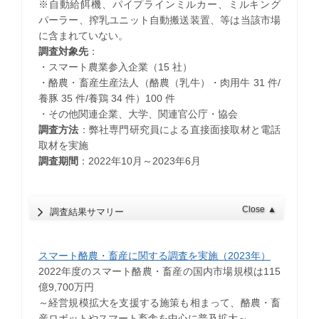
※自動給餌機、パイプラインミルカー、ミルキング
パーラー、搾乳ユニット自動搬送装置、等は当該市場
に含まれていない。
調査対象先
：
・スマート農業参入企業（15 社）
・酪農・畜産生産法人（酪農（乳牛）・肉用牛 31 件/
養豚 35 件/養鶏 34 件）100 件
・その他関連企業、大学、関連官公庁・協会
調査方法
：弊社専門研究員による直接面接取材と電話
取材を実施
調査期間
：2022年10月～2023年6月
Close
▲
調査結果サマリー
スマート酪農・畜産に関する調査を実施（2023年）
2022年度のスマート酪農・畜産の国内市場規模は115
億9,700万円
～経営規模拡大を支援する施策も相まって、酪農・畜
産ロボットやスマート畜舎を中心に普及拡大～