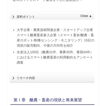
Close
▲
資料ポイント
大手企業・農業資材関連企業・スタートアップ企業
スマート酪農畜産参入企業（スマート畜舎/酪農・畜
産ロボット/飼養センシング・モニタリング）15社の
現状の販売動向、今後の方向性を紹介
生産法人100社（酪農31件、養豚35件、養鶏34件）
におけるスマート酪農畜産の利用動向をアンケート
調査
リサーチ内容
第Ⅰ章 酪農・畜産の現状と将来展望