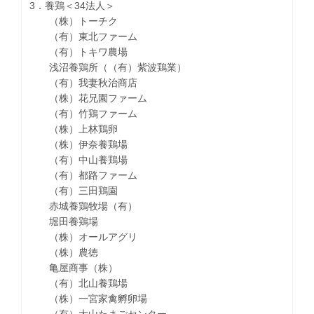
3．養鶏＜34法人＞
（株）トーチク
（有）東北ファーム
（有）トキワ農場
浅沼養鶏所（（有）紫波鶏業）
（有）我妻秋治商店
（株）花兄園ファーム
（有）竹鶏ファーム
（株）上林鶏卵
（株）伊奈養鶏場
（有）中山養鶏場
（有）都路ファーム
（有）三田鶏園
赤城養鶏牧場（有）
堀田養鶏場
（株）オールアグリ
（株）農徳
亀屋商事（株）
（有）北山養鶏場
（株）一宮家禽孵卵場