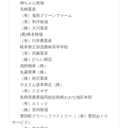
伸ちゃん牧場
先崎畜産
（有）鬼怒グリーンファーム
（有）和洋牧場
（株）大川畜産
(農)椎名牧場
（有）臼井農畜産
岐阜県立加茂農林高等学校
（有）武藤畜産
（株）ひらい商店
池田物産（株）
丸菱商事（株）
（株）前沢畜産
やまさん坂本商店（株）
（有）クヌギザ
島根県農業協同組合島根おおち地区本部
（有）ルミック
（株）長州牧場
豊田町グリーンファクトリー（（有）豊田あぐり
サービス）