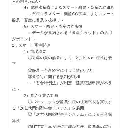
人の割合が高い
（4）農林水産省によるスマート酪農・畜産の取組み
～畜産クラスター、楽酪GO事業によりスマート
酪農・畜産に普及を後押し～
（5）スマート酪農・畜産の将来像
～データが集約される「畜産クラウド」の活用
がポイント～
2．スマート畜舎関連
（1）市場概要
①近年の夏の酷暑により、乳用牛の生産性は低
下
②酪農・畜産経営に伴う苦情の現状
③畜舎等に関する規制が緩和
～「畜舎特例法」が制定 建築確認申請が不要
に～
（2）参入企業の動向
①パナソニックが酪農生産の快適環境を実現す
る「次世代閉鎖型牛舎システム」を展開
②「次世代閉鎖型牛舎システム」による事業採
算性
③NTT東日本が持続可能な畜産・酪農業の実現