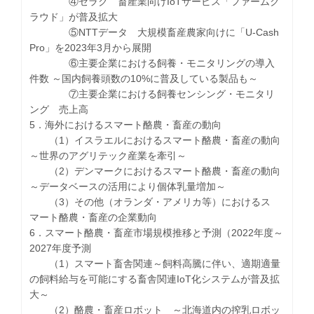
④セラク 畜産業向けIoTサービス「ファームク
ラウド」が普及拡大
⑤NTTデータ 大規模畜産農家向けに「U-Cash
Pro」を2023年3月から展開
⑥主要企業における飼養・モニタリングの導入
件数 ～国内飼養頭数の10%に普及している製品も～
⑦主要企業における飼養センシング・モニタリ
ング 売上高
5．海外におけるスマート酪農・畜産の動向
（1）イスラエルにおけるスマート酪農・畜産の動向
～世界のアグリテック産業を牽引～
（2）デンマークにおけるスマート酪農・畜産の動向
～データベースの活用により個体乳量増加～
（3）その他（オランダ・アメリカ等）におけるス
マート酪農・畜産の企業動向
6．スマート酪農・畜産市場規模推移と予測（2022年度～
2027年度予測
（1）スマート畜舎関連～飼料高騰に伴い、適期適量
の飼料給与を可能にする畜舎関連IoT化システムが普及拡
大～
（2）酪農・畜産ロボット ～北海道内の搾乳ロボッ