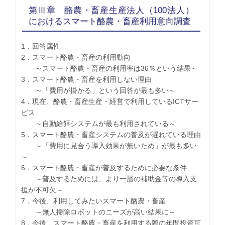
第Ⅲ章 酪農・畜産生産法人（100法人）
におけるスマート酪農・畜産利用意向調査
1．回答属性
2．スマート酪農・畜産の利用動向
～スマート酪農・畜産の利用率は36％という結果～
3．スマート酪農・畜産を利用しない理由
～「費用が掛かる」という回答が最も多い～
4．現在、酪農・畜産生産・経営で利用しているICTサー
ビス
～自動給餌システムが最も利用されている～
5．スマート酪農・畜産システムの普及が遅れている理由
～「費用に見合う導入効果が無いため」が最も多い
～
6．スマート酪農・畜産が普及するために必要な条件
～普及するためには、より一層の補助金等の導入支
援が不可欠～
7．今後、利用してみたいスマート酪農・畜産
～無人掃除ロボットのニーズが高い結果に～
8．今後、スマート酪農・畜産を利用する際の年間投資可