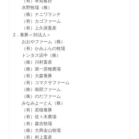
（有）孝知蓄好
水野牧場（株）
（株）ナニワランチ
（有）カゴファーム
（有）上久保畜産
2．養豚＜35法人＞
おおやファーム（株）
（有）かみふらの牧場
トンタス浜中（株）
（株）川村畜産
（株）第一原種農場
（有）大森養豚
（有）コマクサファーム
（株）南部ファーム
（株）のだファーム
みなみよーとん（株）
（有）若槻養豚
（有）佐々木農場
（有）森吉牧場
（株）大商金山牧場
（有）村上畜産