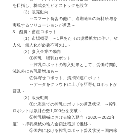
を目指し、株式会社ビオストックを設立
（3）販売動向
～スマート畜舎の他に、適期適量の飼料給与を
実現するソリューションが普及～
3．酪農・畜産ロボット
（1）市場概要 ～1戸あたりの規模拡大に伴い、省
力化・無人化が必要不可欠に～
（2）参入企業の動向
①搾乳・哺乳ロボット
～搾乳ロボットの導入効果として、労働時間削
減以外にも乳量増加も～
②餌寄せロボット、清掃関連ロボット
～データをクラウドに上げる餌寄せロボットが
普及～
（3）販売動向
①北海道での搾乳ロボットの普及状況 ～搾乳
ロボットは累計台数1,000台を突破～
②搾乳機械における輸入動向（2020～2022年
度）～搾乳機械の輸入金額は増加で推移～
③国内における搾乳ロボット普及状況～国内稼