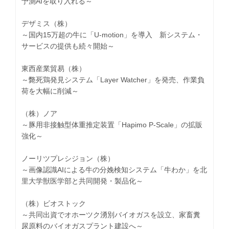
予測AIを取り入れる～
デザミス（株）
～国内15万超の牛に「U-motion」を導入 新システム・
サービスの提供も続々開始～
東西産業貿易（株）
～斃死鶏発見システム「Layer Watcher」を発売、作業負
荷を大幅に削減～
（株）ノア
～豚用非接触型体重推定装置「Hapimo P-Scale」の拡販
強化～
ノーリツプレシジョン（株）
～画像認識AIによる牛の分娩検知システム「牛わか」を北
里大学獣医学部と共同開発・製品化～
（株）ビオストック
～共同出資でオホーツク湧別バイオガスを設立、家畜糞
尿原料のバイオガスプラント建設へ～