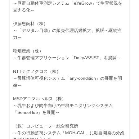
～豚群自動体重測定システム「eYeGrow」で生育状況を
見える化～
伊藤忠飼料（株）
～「デジタル目勘」の販売代理店網拡大、拡販へ継続注
力～
稲畑産業（株）
～牛群管理アプリケーション「DairyASSIST」を展開～
NTTテクノクロス（株）
～母豚増体可視化システム「any-condition」の展開を開
始～
MSDアニマルヘルス（株）
～乳牛および肉牛向けの牛群モニタリングシステム
「SenseHub」を展開～
（株）コンピューター総合研究所
～牛の行動監視システム「MOH-CAL」に独自開発の分娩