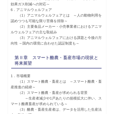
効果ガス削減への対応～
6．アニマルウェルフェア
（1）アニマルウェルフェアとは ～人の動物利用を
認めつつも可能な限り苦痛を排除～
（2）主要食品メーカー・小売事業者におけるアニマ
ルウェルフェアの主な取組み
（3）アニマルウェルフェアにおける課題と今後の方
向性 ～国内の環境に合わせた認証制度も～
第Ⅱ章 スマート酪農・畜産市場の現状と
将来展望
1．市場概要
（1）スマート酪農・畜産とは ～スマート酪農・畜
産推進の経緯～
（2）スマート酪農・畜産が求められる背景
～生産者減少や1戸あたりの規模拡大に伴い、ス
マート酪農畜産が求められている～
（3）酪農・畜産生産者は、データを活用した生産法