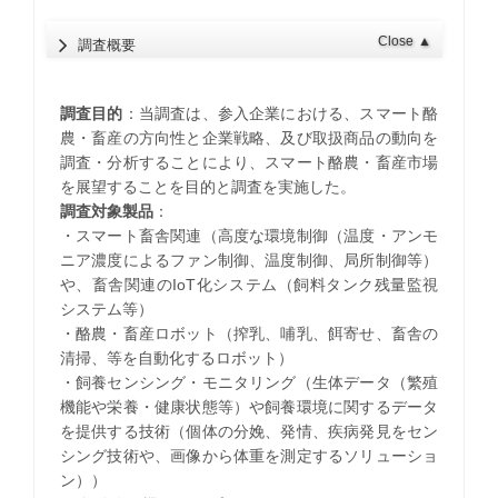
Close
▲
調査概要
調査目的
：当調査は、参入企業における、スマート酪
農・畜産の方向性と企業戦略、及び取扱商品の動向を
調査・分析することにより、スマート酪農・畜産市場
を展望することを目的と調査を実施した。
調査対象製品
：
・スマート畜舎関連（高度な環境制御（温度・アンモ
ニア濃度によるファン制御、温度制御、局所制御等）
や、畜舎関連のIoT化システム（飼料タンク残量監視
システム等）
・酪農・畜産ロボット（搾乳、哺乳、餌寄せ、畜舎の
清掃、等を自動化するロボット）
・飼養センシング・モニタリング（生体データ（繁殖
機能や栄養・健康状態等）や飼養環境に関するデータ
を提供する技術（個体の分娩、発情、疾病発見をセン
シング技術や、画像から体重を測定するソリューショ
ン））