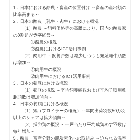
1．日本における酪農・畜産の位置付け ～畜産の産出額の
比率高まる～
2．日本の酪農（乳牛・肉牛）における概況
（1）酪農 ～飼料価格等の高騰により、国内の酪農家
の8割超が赤字経営～
①酪農の概況
②酪農におけるICT活用事例
（2）肉用牛 ～飼養戸数は減少しつつも繁殖雌牛頭数
は増加～
①肉用牛の概況
②肉用牛におけるICT活用事例
3．日本の養豚における概況
（1）養豚の概況 ～平均飼養頭数および平均子取用雌
豚頭数は増加傾向～
4．日本の養鶏における概況
（1）鶏（ブロイラーの概況）～年間出荷羽数50万羽
以上のシェアは拡大傾向～
（2）採卵鶏の概況 ～一戸当たり平均成鶏めす羽数は
毎年増加～
5．酪農・畜産分野の脱炭素化への取組み ～迫られる温室