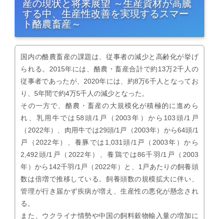
産の現状と将来展望 ～生産資材が高騰
する中、生産性改善を実現するスマー
ト酪農畜産～
国内の酪農畜産の課題は、従事者の減少と高齢化が挙げ
られる。2015年には、酪農・畜産合計で約13万2千人の
従事者であったが、2020年には、約8万6千人となってお
り、5年間で約4万5千人の減少となった。
その一方で、酪農・畜産の大規模化が積極的に進めら
れ、乳用牛では58頭/1戸（2003年）から103頭/1戸
（2022年）、肉用牛では29頭/1戸（2003年）から64頭/1
戸（2022年）、養豚では1,031頭/1戸（2003年）から
2,492頭/1戸（2022年）、養鶏では86千羽/1戸（2003
年）から142千羽/1戸（2022年）と、1戸あたりの飼養頭
数は倍増で推移している。飼養頭数の規模拡大に伴い、
管理が行き届かず疾病が増え、生産性の悪化が懸念され
る。
また、ウクライナ情勢や中国の飼料穀物輸入量の増加に