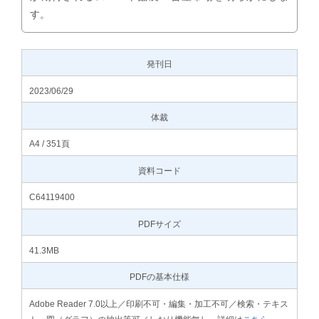
す。
発刊日
2023/06/29
体裁
A4 / 351頁
資料コード
C64119400
PDFサイズ
41.3MB
PDFの基本仕様
Adobe Reader 7.0以上／印刷不可・編集・加工不可／検索・テキス