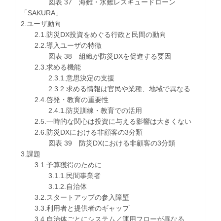
図表 37 海難・水難レスキュードローン
「SAKURA」
2.ユーザ動向
2.1.防災DX投資をめぐる行政と民間の動向
2.2.導入ユーザの特徴
図表 38 組織が防災DXを促進する要因
2.3.求める機能
2.3.1.意思決定の支援
2.3.2.求める情報は官民や業種、地域で異なる
2.4.啓発・教育の重要性
2.4.1.防災訓練・教育での活用
2.5.一時的な関心は投資に与える影響は大きくない
2.6.防災DXにおける非顧客の3分類
図表 39 防災DXにおける非顧客の3分類
3.課題
3.1.予算獲得のために
3.1.1.民間事業者
3.1.2.自治体
3.2.スタートアップの参入障壁
3.3.利用者と提供者のギャップ
3.4.自治体ごとにシステム／運用フローが異なる