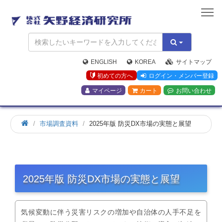
矢
野
経
済
研
究
ENGLISH
KOREA
サイトマップ
所
初めての方へ
ログイン・メンバー登録
マイページ
カート
お問い合わせ
市場調査資料
2025年版 防災DX市場の実態と展望
2025年版 防災DX市場の実態と展望
気候変動に伴う災害リスクの増加や自治体の人手不足を