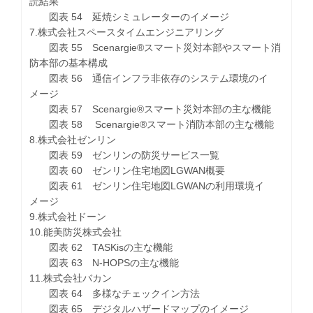
読結果
図表 54 延焼シミュレーターのイメージ
7.株式会社スペースタイムエンジニアリング
図表 55 Scenargie®スマート災対本部やスマート消
防本部の基本構成
図表 56 通信インフラ非依存のシステム環境のイ
メージ
図表 57 Scenargie®スマート災対本部の主な機能
図表 58 Scenargie®スマート消防本部の主な機能
8.株式会社ゼンリン
図表 59 ゼンリンの防災サービス一覧
図表 60 ゼンリン住宅地図LGWAN概要
図表 61 ゼンリン住宅地図LGWANの利用環境イ
メージ
9.株式会社ドーン
10.能美防災株式会社
図表 62 TASKisの主な機能
図表 63 N-HOPSの主な機能
11.株式会社バカン
図表 64 多様なチェックイン方法
図表 65 デジタルハザードマップのイメージ