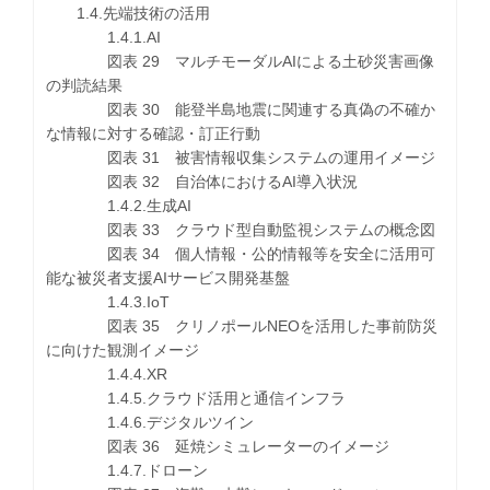
1.4.先端技術の活用
1.4.1.AI
図表 29 マルチモーダルAIによる土砂災害画像
の判読結果
図表 30 能登半島地震に関連する真偽の不確か
な情報に対する確認・訂正行動
図表 31 被害情報収集システムの運用イメージ
図表 32 自治体におけるAI導入状況
1.4.2.生成AI
図表 33 クラウド型自動監視システムの概念図
図表 34 個人情報・公的情報等を安全に活用可
能な被災者支援AIサービス開発基盤
1.4.3.IoT
図表 35 クリノポールNEOを活用した事前防災
に向けた観測イメージ
1.4.4.XR
1.4.5.クラウド活用と通信インフラ
1.4.6.デジタルツイン
図表 36 延焼シミュレーターのイメージ
1.4.7.ドローン