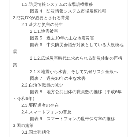
1.3.防災情報システムの市場規模推移
図表 4 防災情報システム市場規模推移
2.防災DXが必要とされる背景
2.1.甚大な災害の発生
2.1.1.地震被害
図表 5 過去10年の主な地震災害
図表 6 中央防災会議が対象としている大規模地
震
2.1.2.広域災害時代に求められる防災体制の再構
築
2.1.3.地震から水害、そして気候リスク全般へ
図表 7 過去10年の主な水害
2.2.自治体職員の減少
図表 8 地方公共団体の職員数の推移（平成6年
～令和6年）
2.3.要配慮者の存在
2.4.スマートフォンの普及
図表 9 スマートフォンの世帯保有率の推移
3.国の施策
3.1.国土強靱化