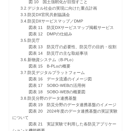
図 10 国土強靭化が目指すこと
3.2.デジタル社会の実現に向けた重点計画
3.3.防災DX官民共創協議会
3.4.防災DXサービスマップ／DMP
図表 11 防災DXサービスマップ掲載サービス
図表 12 DMPの仕組み
3.5.防災庁
図表 13 防災庁の必要性、防災庁の目的・役割
図表 14 防災庁の主な取組事項
3.6.新物資システム（B-PLo）
図表 15 B-PLoの概要
3.7.防災デジタルプラットフォーム
図表 16 データ流通のイメージ図
図表 17 SOBO-WEBの活用例
図表 18 SOBO-WEBの概要図
3.8.防災分野のデータ連携基盤
図表 19 防災分野のデータ連携基盤のイメージ
図表 20 2024年度のデータ連携基盤の実証実験
について
図表 21 実証実験で利用した各防災アプリケー
ションと機能概要