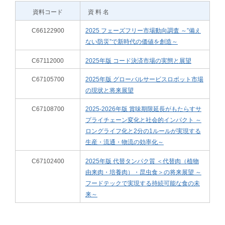
資料コード
資 料 名
C66122900
2025 フェーズフリー市場動向調査 ～”備え
ない防災”で新時代の価値を創造～
C67112000
2025年版 コード決済市場の実態と展望
C67105700
2025年版 グローバルサービスロボット市場
の現状と将来展望
C67108700
2025-2026年版 賞味期限延長がもたらすサ
プライチェーン変化と社会的インパクト ～
ロングライフ化と2分の1ルールが実現する
生産・流通・物流の効率化～
C67102400
2025年版 代替タンパク質 ＜代替肉（植物
由来肉・培養肉）・昆虫食＞の将来展望 ～
フードテックで実現する持続可能な食の未
来～