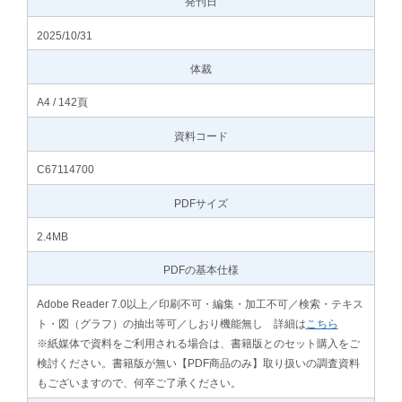
発刊日
2025/10/31
体裁
A4 / 142頁
資料コード
C67114700
PDFサイズ
2.4MB
PDFの基本仕様
Adobe Reader 7.0以上／印刷不可・編集・加工不可／検索・テキス
ト・図（グラフ）の抽出等可／しおり機能無し 詳細は
こちら
※紙媒体で資料をご利用される場合は、書籍版とのセット購入をご
検討ください。書籍版が無い【PDF商品のみ】取り扱いの調査資料
もございますので、何卒ご了承ください。