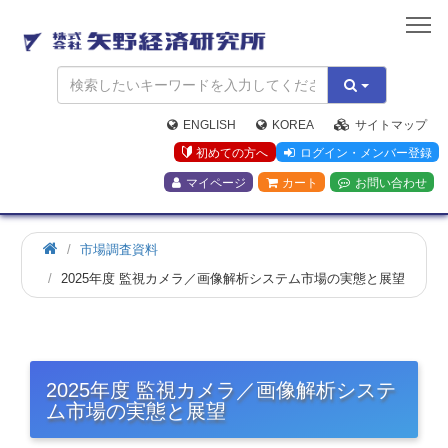
矢
野
経
済
研
究
ENGLISH
KOREA
サイトマップ
所
初めての方へ
ログイン・メンバー登録
マイページ
カート
お問い合わせ
市場調査資料
2025年度 監視カメラ／画像解析システム市場の実態と展望
2025年度 監視カメラ／画像解析システ
ム市場の実態と展望