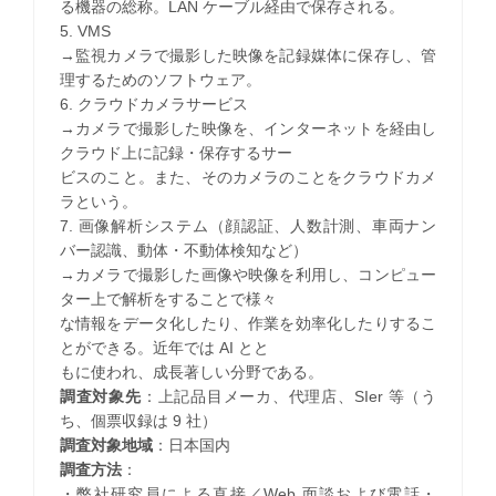
る機器の総称。LAN ケーブル経由で保存される。
5. VMS
→監視カメラで撮影した映像を記録媒体に保存し、管
理するためのソフトウェア。
6. クラウドカメラサービス
→カメラで撮影した映像を、インターネットを経由し
クラウド上に記録・保存するサー
ビスのこと。また、そのカメラのことをクラウドカメ
ラという。
7. 画像解析システム（顔認証、人数計測、車両ナン
バー認識、動体・不動体検知など）
→カメラで撮影した画像や映像を利用し、コンピュー
ター上で解析をすることで様々
な情報をデータ化したり、作業を効率化したりするこ
とができる。近年では AI とと
もに使われ、成長著しい分野である。
調査対象先
：上記品目メーカ、代理店、SIer 等（う
ち、個票収録は 9 社）
調査対象地域
：日本国内
調査方法
：
・弊社研究員による直接／Web 面談および電話・