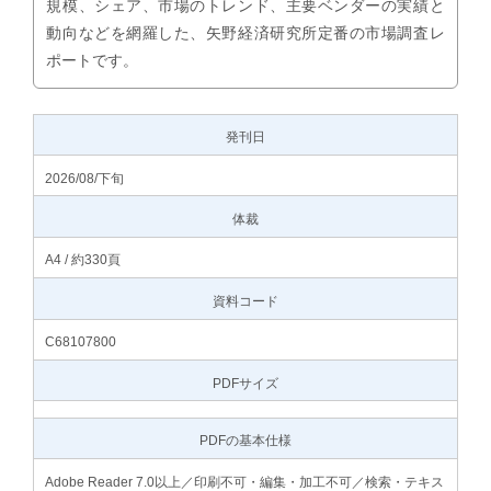
規模、シェア、市場のトレンド、主要ベンダーの実績と
動向などを網羅した、矢野経済研究所定番の市場調査レ
ポートです。
発刊日
2026/08/下旬
体裁
A4 / 約330頁
資料コード
C68107800
PDFサイズ
PDFの基本仕様
Adobe Reader 7.0以上／印刷不可・編集・加工不可／検索・テキス