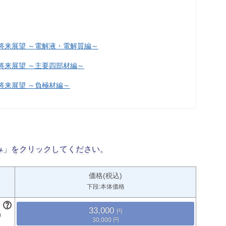
と将来展望 ～電解液・電解質編～
と将来展望 ～主要四部材編～
将来展望 ～負極材編～
み」をクリックしてください。
価格(税込)
下段:本体価格
33,000
30,000