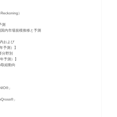
eckoning）
予測
別国内市場規模推移と予測
国内および
3年予測）】
需要分野別
3年予測）】
の取組動向
IO®」
】
oss®」