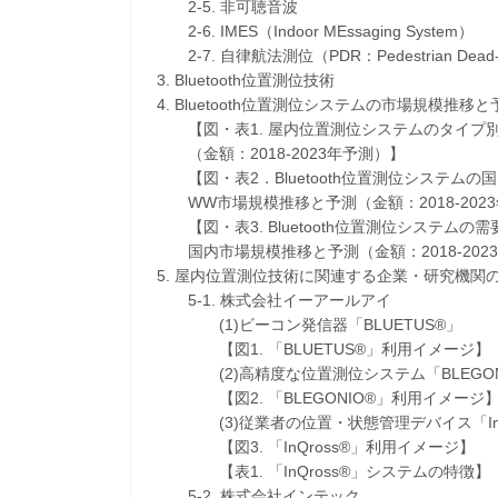
2-5. 非可聴音波
2-6. IMES（Indoor MEssaging System）
2-7. 自律航法測位（PDR：Pedestrian Dead-R
3. Bluetooth位置測位技術
4. Bluetooth位置測位システムの市場規模推移と
【図・表1. 屋内位置測位システムのタイプ
（金額：2018-2023年予測）】
【図・表2．Bluetooth位置測位システムの
WW市場規模推移と予測（金額：2018-202
【図・表3. Bluetooth位置測位システムの
国内市場規模推移と予測（金額：2018-202
5. 屋内位置測位技術に関連する企業・研究機関
5-1. 株式会社イーアールアイ
(1)ビーコン発信器「BLUETUS®」
【図1. 「BLUETUS®」利用イメージ】
(2)高精度な位置測位システム「BLEGON
【図2. 「BLEGONIO®」利用イメージ
(3)従業者の位置・状態管理デバイス「InQr
【図3. 「InQross®」利用イメージ】
【表1. 「InQross®」システムの特徴】
5-2. 株式会社インテック