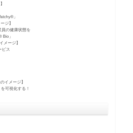
ジ】
chy®」
メージ】
員の健康状態を
Bio」
のイメージ】
ービス
理のイメージ】
きを可視化する！