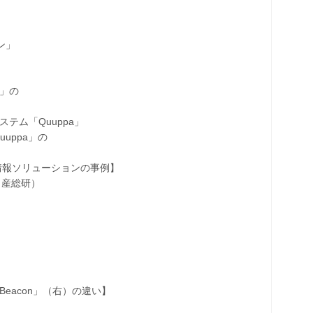
ン」
s」の
ム「Quuppa」
ppa」の
報ソリューションの事例】
（産総研）
eacon」（右）の違い】