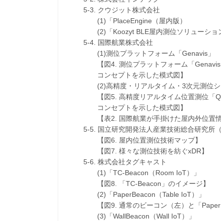
5-3. クウジット株式会社
(1)「PlaceEngine（屋内版）
(2)「Koozyt BLE屋内測位ソリューショ
5-4. 国際航業株式会社
(1)測位プラットフォーム「Genavis」
【図4. 測位プラットフォーム「Genavi
コンセプトを示した模式図】
(2)高精度・リアルタイム・3次元測位システ
【図5. 高精度リアルタイム位置測位「Quu
コンセプトを示した模式図】
【表2. 国際航業が手掛けた屋内外位置情
5-5. 国立研究開発法人産業技術総合研究所
【図6. 屋内位置測位技術マップ】
【図7. 様々な測位技術を紡ぐxDR】
5-6. 株式会社タグキャスト
(1)「TC-Beacon（Room IoT）」
【図8. 「TC-Beacon」のイメージ】
(2)「PaperBeacon（Table IoT）」
【図9. 通常のビーコン（左）と「PaperB
(3)「WallBeacon（Wall IoT）」