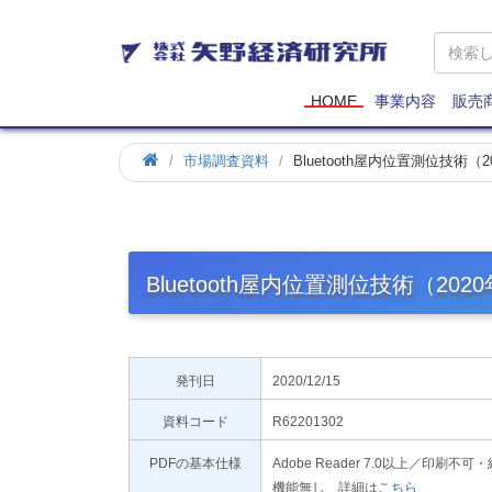
矢
野
経
済
HOME
事業内容
販売
研
究
市場調査資料
Bluetooth屋内位置測位技術（
所
Bluetooth屋内位置測位技術（202
発刊日
2020/12/15
資料コード
R62201302
PDFの基本仕様
Adobe Reader 7.0以上／
機能無し 詳細は
こちら