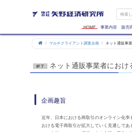
矢
野
経
済
HOME
事業内容
販売
研
究
ホ
マルチクライアント調査企画
ネット通販事
所
ー
ム
ネット通販事業者におけ
企画趣旨
近年、日本における商取引のオンライン化率
おける電子商取引が拡大していく見通しであ