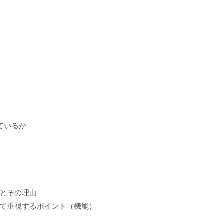
しているか
有無
スとその理由
て重視するポイント（機能）