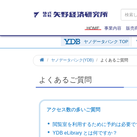
矢
野
経
済
HOME
事業内容
販売
研
究
ヤノデータバンク TOP
所
ヤノデータバンク(YDB)
よくあるご質問
よくあるご質問
アクセス数の多いご質問
閲覧室を利用するために予約は必要で
YDB eLibrary とは何ですか？