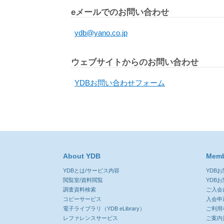
eメールでのお問い合わせ
ydb@yano.co.jp
ウェブサイトからのお問い合わせ
YDBお問い合わせフォーム
About YDB
Memb
YDBとは/サービス内容
YDB
閲覧室/資料閲覧
YDB
調査資料検索
ご入会
コピーサービス
入会申
電子ライブラリ（YDB eLibrary）
ご利用
レファレンスサービス
ご案内