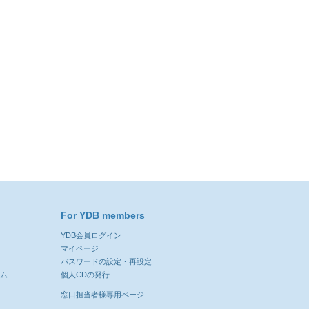
For YDB members
YDB会員ログイン
ン
マイページ
パスワードの設定・再設定
ーム
個人CDの発行
窓口担当者様専用ページ