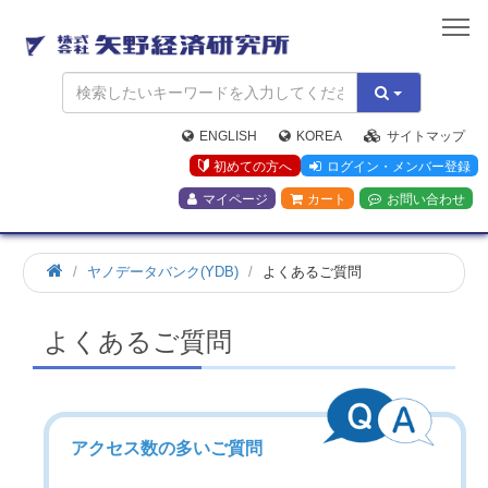
矢
野
経
済
研
究
ENGLISH
KOREA
サイトマップ
所
初めての方へ
ログイン・メンバー登録
マイページ
カート
お問い合わせ
ヤノデータバンク(YDB)
よくあるご質問
よくあるご質問
アクセス数の多いご質問