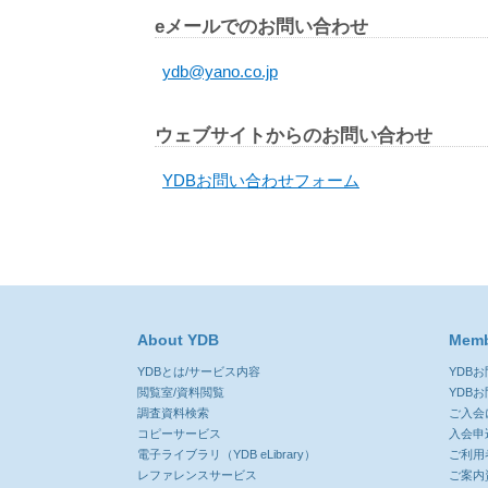
eメールでのお問い合わせ
ydb@yano.co.jp
ウェブサイトからのお問い合わせ
YDBお問い合わせフォーム
About YDB
Memb
YDBとは/サービス内容
YDB
閲覧室/資料閲覧
YDB
調査資料検索
ご入会
コピーサービス
入会申
電子ライブラリ（YDB eLibrary）
ご利用
レファレンスサービス
ご案内