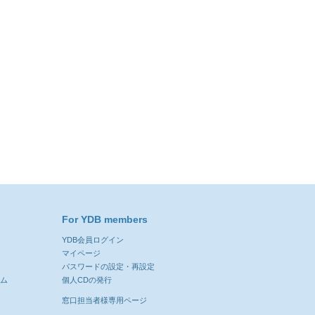
For YDB members
YDB会員ログイン
ン
マイページ
パスワードの設定・再設定
ーム
個人CDの発行
窓口担当者様専用ページ