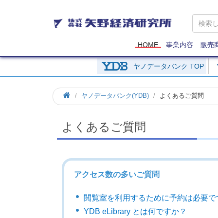
矢
野
経
済
HOME
事業内容
販売
研
究
ヤノデータバンク TOP
所
ヤノデータバンク(YDB)
よくあるご質問
よくあるご質問
アクセス数の多いご質問
閲覧室を利用するために予約は必要で
YDB eLibrary とは何ですか？