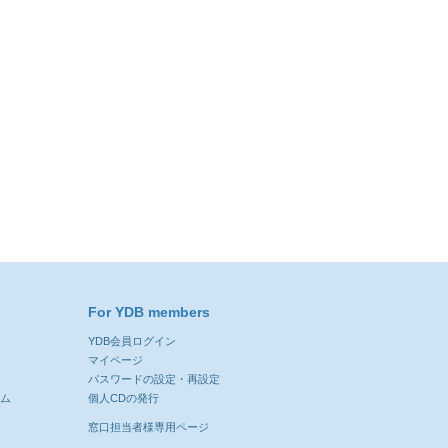
For YDB members
YDB会員ログイン
ン
マイページ
パスワードの設定・再設定
ーム
個人CDの発行
窓口担当者様専用ページ