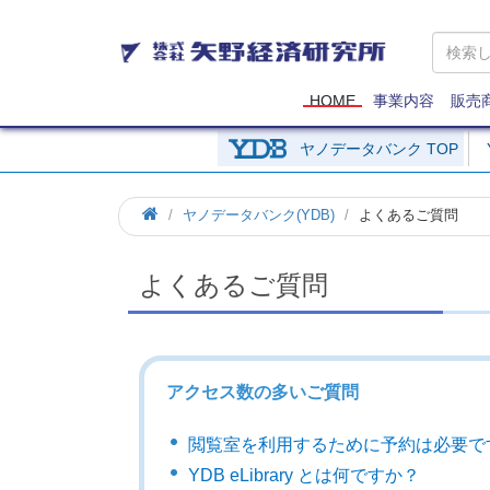
矢
野
経
済
HOME
事業内容
販売
研
究
ヤノデータバンク TOP
所
ヤノデータバンク(YDB)
よくあるご質問
よくあるご質問
アクセス数の多いご質問
閲覧室を利用するために予約は必要で
YDB eLibrary とは何ですか？