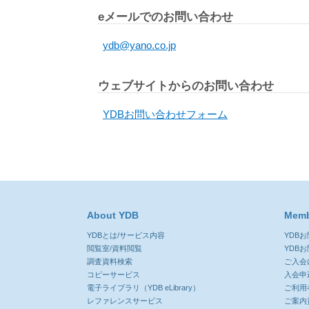
eメールでのお問い合わせ
ydb@yano.co.jp
ウェブサイトからのお問い合わせ
YDBお問い合わせフォーム
About YDB
Memb
YDBとは/サービス内容
YDB
閲覧室/資料閲覧
YDB
調査資料検索
ご入会
コピーサービス
入会申
電子ライブラリ（YDB eLibrary）
ご利用
レファレンスサービス
ご案内