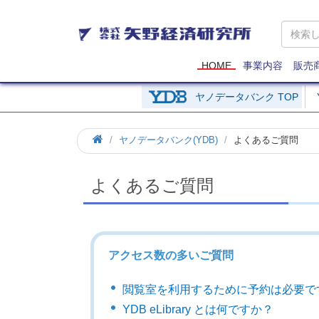
矢
野
経
済
HOME
事業内容
販売
研
究
ヤノデータバンク TOP
所
ヤノデータバンク(YDB)
よくあるご質問
よくあるご質問
アクセス数の多いご質問
閲覧室を利用するために予約は必要で
YDB eLibrary とは何ですか？