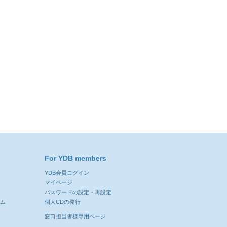
For YDB members
YDB会員ログイン
ン
マイページ
パスワードの設定・再設定
ーム
個人CDの発行
窓口担当者様専用ページ