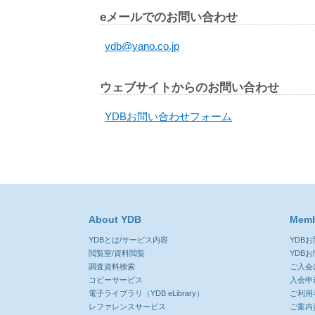
eメールでのお問い合わせ
ydb@yano.co.jp
ウェブサイトからのお問い合わせ
YDBお問い合わせフォーム
About YDB
Memb
YDBとは/サービス内容
YDB
閲覧室/資料閲覧
YDB
調査資料検索
ご入会
コピーサービス
入会申
電子ライブラリ（YDB eLibrary）
ご利用
レファレンスサービス
ご案内