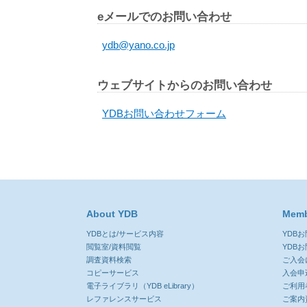
eメールでのお問い合わせ
ydb@yano.co.jp
ウェブサイトからのお問い合わせ
YDBお問い合わせフォーム
About YDB
Memb
YDBとは/サービス内容
YDB
閲覧室/資料閲覧
YDB
調査資料検索
ご入会
コピーサービス
入会申
電子ライブラリ（YDB eLibrary）
ご利用
レファレンスサービス
ご案内