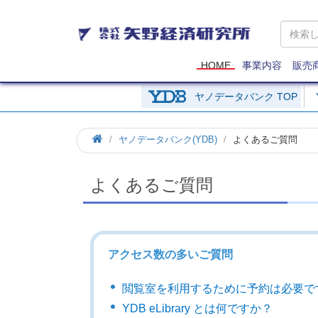
矢
野
経
済
HOME
事業内容
販売
研
究
ヤノデータバンク TOP
所
ヤノデータバンク(YDB)
よくあるご質問
よくあるご質問
アクセス数の多いご質問
閲覧室を利用するために予約は必要で
YDB eLibrary とは何ですか？