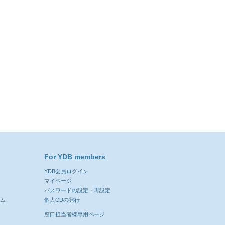
For YDB members
YDB会員ログイン
ン
マイページ
パスワードの設定・再設定
ーム
個人CDの発行
窓口担当者様専用ページ