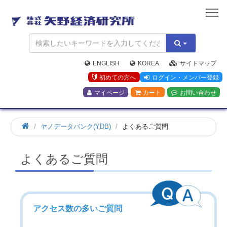
矢
野
経
済
研
究
ENGLISH
KOREA
サイトマップ
所
初めての方へ
ログイン・メンバー登録
マイページ
カート
お問い合わせ
ヤノデータバンク(YDB)
よくあるご質問
よくあるご質問
アクセス数の多いご質問