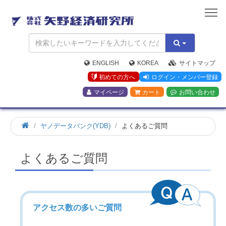
矢
野
経
済
研
究
ENGLISH
KOREA
サイトマップ
所
初めての方へ
ログイン・メンバー登録
マイページ
カート
お問い合わせ
ヤノデータバンク(YDB)
よくあるご質問
よくあるご質問
アクセス数の多いご質問