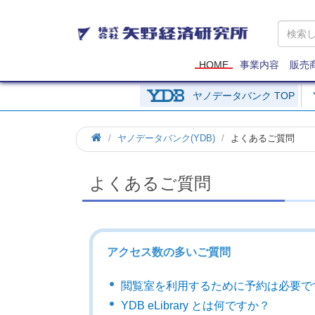
矢
野
経
済
HOME
事業内容
販売
研
究
ヤノデータバンク TOP
所
ヤノデータバンク(YDB)
よくあるご質問
よくあるご質問
アクセス数の多いご質問
閲覧室を利用するために予約は必要で
YDB eLibrary とは何ですか？