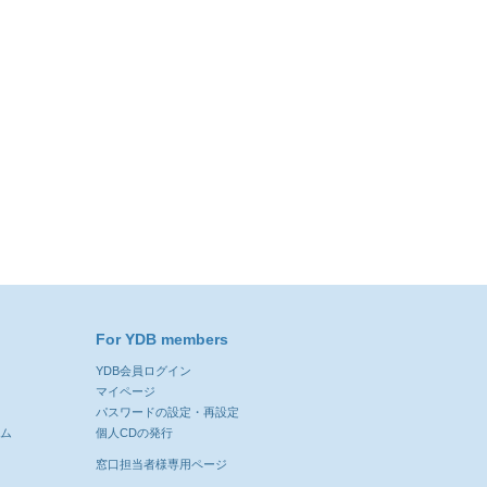
For YDB members
YDB会員ログイン
ン
マイページ
パスワードの設定・再設定
ーム
個人CDの発行
窓口担当者様専用ページ