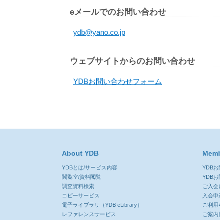
eメールでのお問い合わせ
ydb@yano.co.jp
ウェブサイトからのお問い合わせ
YDBお問い合わせフォーム
About YDB
Memb
YDBとは/サービス内容
YDB
閲覧室/資料閲覧
YDB
調査資料検索
ご入会
コピーサービス
入会申
電子ライブラリ（YDB eLibrary）
ご利用
レファレンスサービス
ご案内