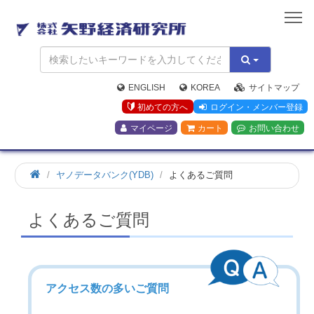
矢
野
経
済
研
究
ENGLISH
KOREA
サイトマップ
所
初めての方へ
ログイン・メンバー登録
マイページ
カート
お問い合わせ
ヤノデータバンク(YDB)
よくあるご質問
よくあるご質問
アクセス数の多いご質問