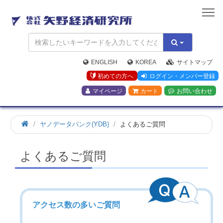
矢
野
経
済
研
究
ENGLISH
KOREA
サイトマップ
所
初めての方へ
ログイン・メンバー登録
マイページ
カート
お問い合わせ
ヤノデータバンク(YDB)
よくあるご質問
よくあるご質問
アクセス数の多いご質問