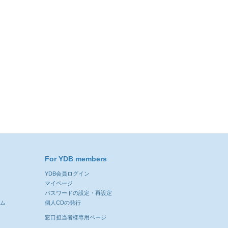
For YDB members
YDB会員ログイン
ン
マイページ
パスワードの設定・再設定
ーム
個人CDの発行
窓口担当者様専用ページ