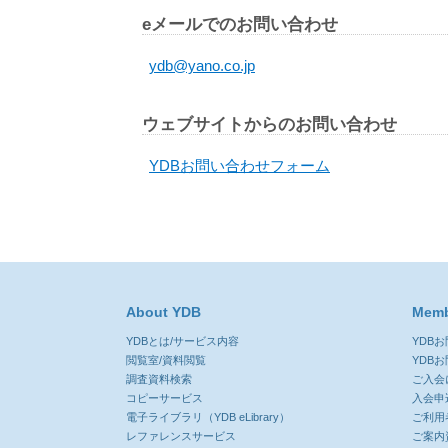
eメールでのお問い合わせ
ydb@yano.co.jp
ウェブサイトからのお問い合わせ
YDBお問い合わせフォーム
About YDB
Memb
YDBとは/サービス内容
YDB
閲覧室/資料閲覧
YDB
調査資料検索
ご入会
コピーサービス
入会申
電子ライブラリ（YDB eLibrary）
ご利用
レファレンスサービス
ご案内