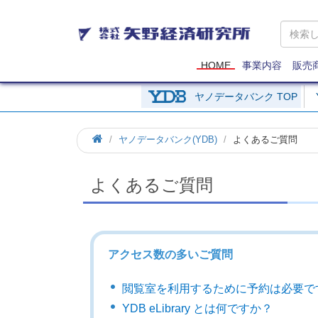
矢
野
経
済
HOME
事業内容
販売
研
究
ヤノデータバンク TOP
所
ヤノデータバンク(YDB)
よくあるご質問
よくあるご質問
アクセス数の多いご質問
閲覧室を利用するために予約は必要で
YDB eLibrary とは何ですか？