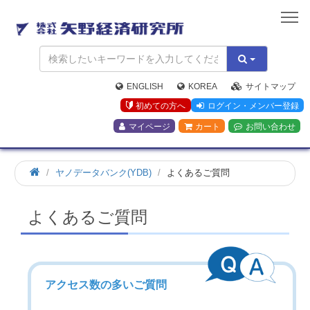
矢
野
経
済
研
究
ENGLISH
KOREA
サイトマップ
所
初めての方へ
ログイン・メンバー登録
マイページ
カート
お問い合わせ
ヤノデータバンク(YDB)
よくあるご質問
よくあるご質問
アクセス数の多いご質問