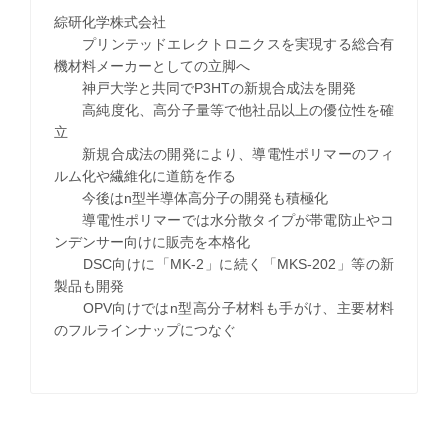
綜研化学株式会社
プリンテッドエレクトロニクスを実現する総合有
機材料メーカーとしての立脚へ
神戸大学と共同でP3HTの新規合成法を開発
高純度化、高分子量等で他社品以上の優位性を確
立
新規合成法の開発により、導電性ポリマーのフィ
ルム化や繊維化に道筋を作る
今後はn型半導体高分子の開発も積極化
導電性ポリマーでは水分散タイプが帯電防止やコ
ンデンサー向けに販売を本格化
DSC向けに「MK-2」に続く「MKS-202」等の新
製品も開発
OPV向けではn型高分子材料も手がけ、主要材料
のフルラインナップにつなぐ