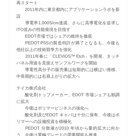
再スタート
2011年内に東京都内にアプリケーションラボを新
設
導電率1,000S/cm達成、さらに高導電化を追求し
ITO並みの性能発現を目指す
EDOT市場ではシェアの維持を徹底
PEDOT:PSSの製造特許が満了となるも、今後も
他社以上の技術競争力を強化
2011年春に「CLEVIOS™ Etch」を開発、タッチ
パネル用途を見据えサンプルワークを開始
導電性高分子の販売量は短期的には横ばい推移、
中長期的には右肩上がりの拡大へ
テイカ株式会社
酸化剤トップメーカー、EDOT 市場シェアも順調
に拡大
今後はポリマービジネスの強化へ
酸化剤及びEDOT キャパは十分に保有、今後はポ
リマーへの設備投資を積極化
PEDOT 分散液が2010 年頃から量的拡大に向か
う、今後は電極グレードの需要開拓も推進