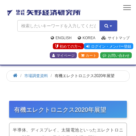
矢
野
経
済
研
究
ENGLISH
KOREA
サイトマップ
所
初めての方へ
ログイン・メンバー登録
マイページ
カート
お問い合わせ
市場調査資料
有機エレクトロニクス2020年展望
有機エレクトロニクス2020年展望
半導体、ディスプレイ、太陽電池といったエレクトロニ