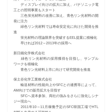
ディスプレイ向けの拡大に加え、パナソニック電
工との照明事業もスタート
三色蛍光材料の改善に加え、青色リン光材料の開
発に注力
緑色リン光材料では寿命安定化に向けた開発を推
進
蛍光材料の理論限界を突破するEEL提案に積極化
早ければ2012～2013年の採用へ
新日鐵化学株式会社
緑色リン光材料の採用獲得を目指し、サンプル
ワークを積極化
青色リン光材料上市に向けて研究開発を推進
保土谷化学工業株式会社
輸送材料の性能向上やSFCとの連携等によって、
AM向けでの販売拡大を目指す
SFCへ資本参加、両社の強みをさらに強化しシナ
ジー現出へ
2011年10～11月稼働予定のSFC韓国工場でHTL