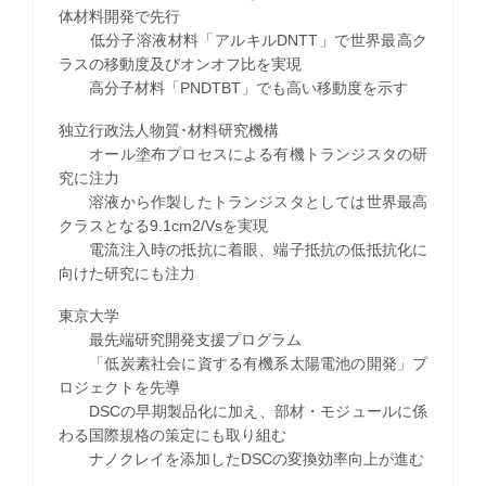
体材料開発で先行
低分子溶液材料「アルキルDNTT」で世界最高ク
ラスの移動度及びオンオフ比を実現
高分子材料「PNDTBT」でも高い移動度を示す
独立行政法人物質･材料研究機構
オール塗布プロセスによる有機トランジスタの研
究に注力
溶液から作製したトランジスタとしては世界最高
クラスとなる9.1cm2/Vsを実現
電流注入時の抵抗に着眼、端子抵抗の低抵抗化に
向けた研究にも注力
東京大学
最先端研究開発支援プログラム
「低炭素社会に資する有機系太陽電池の開発」プ
ロジェクトを先導
DSCの早期製品化に加え、部材・モジュールに係
わる国際規格の策定にも取り組む
ナノクレイを添加したDSCの変換効率向上が進む