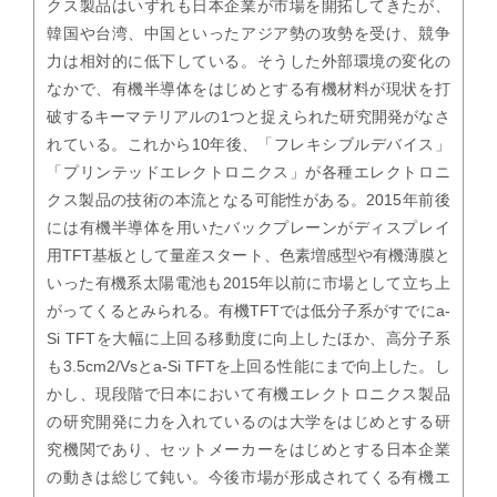
クス製品はいずれも日本企業が市場を開拓してきたが、
韓国や台湾、中国といったアジア勢の攻勢を受け、競争
力は相対的に低下している。そうした外部環境の変化の
なかで、有機半導体をはじめとする有機材料が現状を打
破するキーマテリアルの1つと捉えられた研究開発がなさ
れている。これから10年後、「フレキシブルデバイス」
「プリンテッドエレクトロニクス」が各種エレクトロニ
クス製品の技術の本流となる可能性がある。2015年前後
には有機半導体を用いたバックプレーンがディスプレイ
用TFT基板として量産スタート、色素増感型や有機薄膜と
いった有機系太陽電池も2015年以前に市場として立ち上
がってくるとみられる。有機TFTでは低分子系がすでにa-
Si TFTを大幅に上回る移動度に向上したほか、高分子系
も3.5cm2/Vsとa-Si TFTを上回る性能にまで向上した。し
かし、現段階で日本において有機エレクトロニクス製品
の研究開発に力を入れているのは大学をはじめとする研
究機関であり、セットメーカーをはじめとする日本企業
の動きは総じて鈍い。今後市場が形成されてくる有機エ