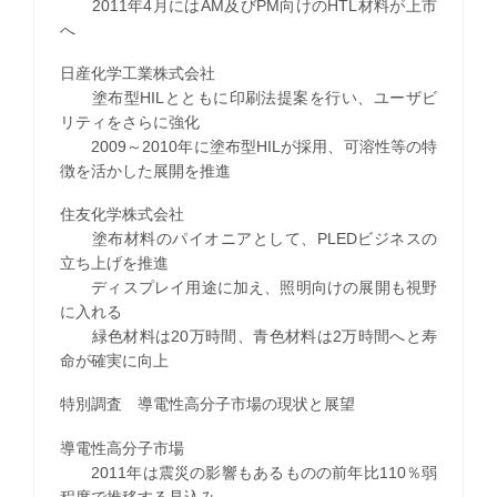
2011年4月にはAM及びPM向けのHTL材料が上市
へ
日産化学工業株式会社
塗布型HILとともに印刷法提案を行い、ユーザビ
リティをさらに強化
2009～2010年に塗布型HILが採用、可溶性等の特
徴を活かした展開を推進
住友化学株式会社
塗布材料のパイオニアとして、PLEDビジネスの
立ち上げを推進
ディスプレイ用途に加え、照明向けの展開も視野
に入れる
緑色材料は20万時間、青色材料は2万時間へと寿
命が確実に向上
特別調査 導電性高分子市場の現状と展望
導電性高分子市場
2011年は震災の影響もあるものの前年比110％弱
程度で推移する見込み