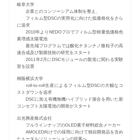
岐阜大学
企業とのコンソーシアム体制を整え、
フィルム型DSCの実用化に向けた低価格化をさら
に追求
2010年よりNEDOプロでフィルム型軽量低価格色
素増感太陽電池
最先端プログラムでは酸化チタンナノ微粒子の高
速合成及び製膜技術の研究をスタート
2011年2月にDSCモジュールの製造に関わる実験
室を設置
桐蔭横浜大学
roll-to-roll生産によるフィルム型DSCの大幅なコ
ストダウンを追求
DSCに加え有機無機ハイブリッド接合を用いた新
コンセプト太陽電池の開発がスタート
出光興産株式会社
フルラインナップのOLED素子材料総合メーカー
AMOLED向けでの採用に向けて独自開発品を含め
たトータルソリューションの提案へ