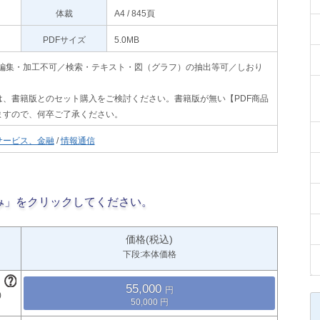
体裁
A4 / 845頁
PDFサイズ
5.0MB
印刷不可・編集・加工不可／検索・テキスト・図（グラフ）の抽出等可／しおり
、書籍版とのセット購入をご検討ください。書籍版が無い【PDF商品
ますので、何卒ご了承ください。
サービス、金融
/
情報通信
み」をクリックしてください。
価格(税込)
下段:本体価格
55,000
50,000