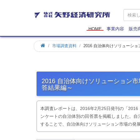
矢
野
経
済
HOME
事業内容
販売
研
究
市場調査資料
2016 自治体向けソリューシ
所
2016 自治体向けソリューション
答結果編～
本調査レポートは、2016年2月25日発刊の「20
ンケートの自治体別の回答票を掲載しました。自
することで、自治体向けソリューション市場の発