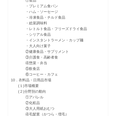
①食品
・プレミアム食パン
・ハム・ソーセージ
・冷凍食品・チルド食品
・総菜調味料
・レトルト食品・フリーズドライ食品
・シリアル食品
・インスタントラーメン・カップ麺
・大人向け菓子
②健康食品・サプリメント
③介護食・高齢者食
④惣菜・弁当
⑤飲食店
⑥コーヒー・カフェ
10．衣料品・日用品市場
(１)市場概要
(２)分野別の動向
①アパレル
②化粧品
③大人用紙おむつ
④毛髪業（かつら・増毛）