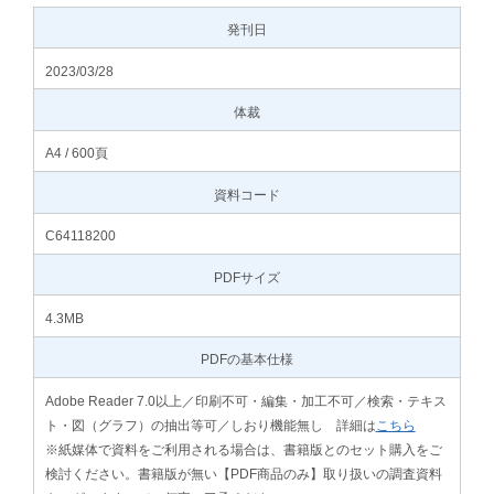
発刊日
2023/03/28
体裁
A4 / 600頁
資料コード
C64118200
PDFサイズ
4.3MB
PDFの基本仕様
Adobe Reader 7.0以上／印刷不可・編集・加工不可／検索・テキス
ト・図（グラフ）の抽出等可／しおり機能無し 詳細は
こちら
※紙媒体で資料をご利用される場合は、書籍版とのセット購入をご
検討ください。書籍版が無い【PDF商品のみ】取り扱いの調査資料