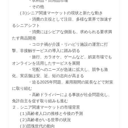
・衣料品・日用品市場
・その他
(３)シニア関連マーケットの現状と新たな動き
・消費の主役として注目、多様な業界で加速す
るシニアシフト
・消費にはシビアな側面も、求められる要求満
たす商品開発
・コロナ禍が介護・リハビリ施設の運営に打
撃、非接触サービスの導入に踏み切る
・旅行、カラオケ、ゲームなど、娯楽市場でも
オンラインを活用したサービスを展開
・宅配へのニーズが急速に拡大し、競争も激
化、実店舗は安、近、短の志向が高まる
・迫る2025年問題、雇用期間の延長などで対策
に取り組む
・高齢ドライバーによる事故が社会問題化し、
免許自主を促す取り組みも進む
２．シニア関連マーケットの市場背景
(１)高齢者人口の推移と今後の予測
(２)高齢者がいる世帯の状況
(３)団塊世代の動向