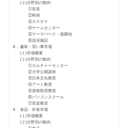
(２)分野別の動向
①音楽
②映画
③カラオケ
④ゲームセンター
⑤テーマパーク・遊園地
⑥温浴施設
８．趣味・習い事市場
(１)市場概要
(２)分野別の動向
①カルチャーセンター
②大学公開講座
③日本文化教室
④アート教室
⑤資格取得教室
⑥パソコンスクール
⑦音楽教室
９．食品・外食市場
(１)市場概要
(２)分野別の動向