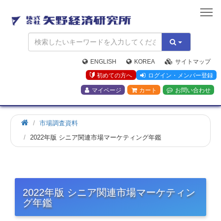
矢
野
経
済
研
究
ENGLISH
KOREA
サイトマップ
所
初めての方へ
ログイン・メンバー登録
マイページ
カート
お問い合わせ
市場調査資料
2022年版 シニア関連市場マーケティング年鑑
2022年版 シニア関連市場マーケティン
グ年鑑