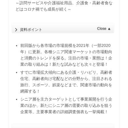
～訪問サービスや介護福祉用品、介護食・高齢者食な
どはコロナ禍でも成長が続く～
Close
▲
資料ポイント
前回版から各市場の市場規模を2021年（一部2020
年）に更新。各種シニア関連マーケットの市場動向
と消費のトレンドを探る。注目の市場・業態は！企
業の取り組みは！新たな試みなども次々と登場！
すでに市場拡大傾向にある介護・リハビリ、高齢者
住宅、高齢者向け宅配などの分野から、注目される
旅行、スポーツ、娯楽などまで、関連市場の動向を
網羅する！
シニア層を主力ターゲットとして事業展開を行う企
業のほか、新たにシニア層の需要の取り込みを狙う
企業等、主要事業者の詳細調査個表も一挙掲載！