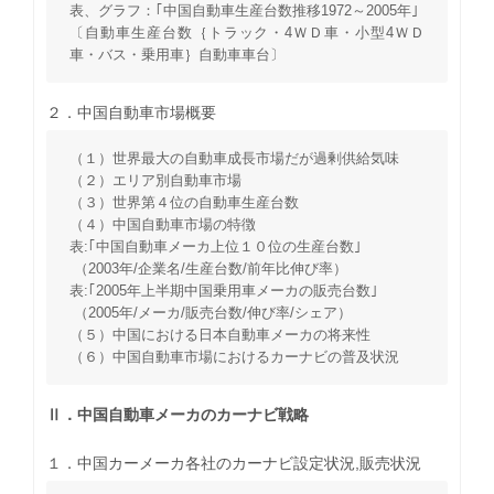
表、グラフ：｢中国自動車生産台数推移1972～2005年｣
〔自動車生産台数｛トラック・4ＷＤ車・小型4ＷＤ
車・バス・乗用車｝自動車車台〕
２．中国自動車市場概要
（１）世界最大の自動車成長市場だが過剰供給気味
（２）エリア別自動車市場
（３）世界第４位の自動車生産台数
（４）中国自動車市場の特徴
表:｢中国自動車メーカ上位１０位の生産台数｣
（2003年/企業名/生産台数/前年比伸び率）
表:｢2005年上半期中国乗用車メーカの販売台数｣
（2005年/メーカ/販売台数/伸び率/シェア）
（５）中国における日本自動車メーカの将来性
（６）中国自動車市場におけるカーナビの普及状況
Ⅱ．中国自動車メーカのカーナビ戦略
１．中国カーメーカ各社のカーナビ設定状況,販売状況