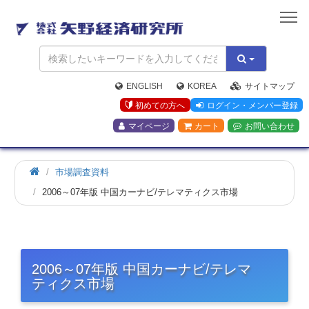
矢
野
経
済
研
究
ENGLISH
KOREA
サイトマップ
所
初めての方へ
ログイン・メンバー登録
マイページ
カート
お問い合わせ
市場調査資料
2006～07年版 中国カーナビ/テレマティクス市場
2006～07年版 中国カーナビ/テレマ
ティクス市場