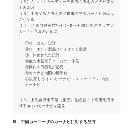
（２）Ａｕｄｉカーディーラ担当の考え方／ナビ普及
阻害要因
（３）上海ＶＷの考え方／将来の中国カーナビ製品は
こうなる
（４）泛亜自動車技術センター有限公司の考え方／
カーナビ普及のために
①ローコスト設計
②ローエンド製品とハイエンド製品
③一体化された設計
④他の車載電子ＰＦとの一体化
⑤操作の簡易化が必要
⑥カーナビ地図の標準化
⑦設置しやすいカーナビ～スマートフォン的
カーナビ
（５）上海自動車工業（集団）副総裁／中高級乗用車
以下向けのカーナビを開発
Ⅲ．中国カーユーザのカーナビに対する見方