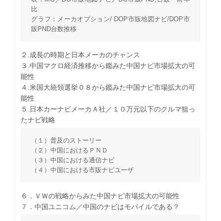
比
グラフ：メーカオプション/ DOP市販地図ナビ/DOP市
販PND台数推移
２.成長の時期と日本メーカのチャンス
３.中国マクロ経済推移から鑑みた中国ナビ市場拡大の可
能性
４.米国大統領選挙０８から鑑みた中国ナビ市場拡大の可
能性
５.日本カーナビメーカＡ社／１０万元以下のクルマ狙っ
たナビ戦略
（１）普及のストーリー
（２）中国におけるＰＮＤ
（３）中国における通信ナビ
（４）中国における市販ナビユーザ
６．ＶＷの戦略からみた中国ナビ市場拡大の可能性
７．中国ユニコム／中国のナビはモバイルである？