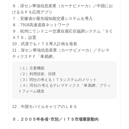
６．深セン華強信息産業（カーナビメーカ）／中国にお
けるＧＰＳ応用アプリ
７．安徽省が最先端知能交通システムを導入
８．7918高速道路ネットワーク
９．杭州にてシドニー交通自適応京協調システム「ＳＣ
ＡＴＳ」設置
10．武漢でもＩＴＳ導入計画を発表
11．深セン華強信息産業（カーナビメーカ）／テレマ
ティクスＰＦ「車易網」
（１）主要機能
（２）利用技術、目標
（３）同社の考えるＩＴＳシステムのメリット
（４）同社の考えるテレマティクス「車易網」プラッ
トフォーム構造
12．中国モバイルキャリアのＬＢＳ
Ⅱ．２００５年各省･市別／ＩＴＳ市場最新動向