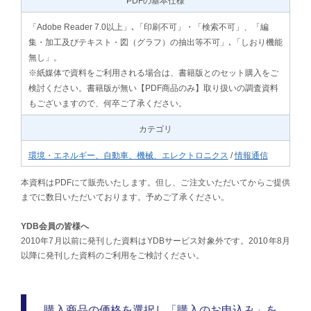
PDFの基本仕様
「Adobe Reader 7.0以上」､「印刷不可」・「検索不可」、「編
集・加工及びテキスト・図（グラフ）の抽出等不可」､「しおり機能
無し」。
※紙媒体で資料をご利用される場合は、書籍版とのセット購入をご
検討ください。書籍版が無い【PDF商品のみ】取り扱いの調査資料
もございますので、何卒ご了承ください。
カテゴリ
環境・エネルギー、自動車、機械、エレクトロニクス
/
情報通信
本資料はPDFにて販売いたします。但し、ご注文いただいてからご提供
までに数日いただいております。予めご了承ください。
YDB会員の皆様へ
2010年7月以前に発刊した資料はYDBサービス対象外です。2010年8月
以降に発刊した資料のご利用をご検討ください。
購入商品の価格を選択し「購入のお申込み」を