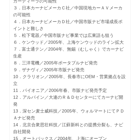
カーディーラの可能性
３．日本カーナビメーカＣ社／中国現地カーＡＶメーカ
の可能性
４．日本カーナビメーカＤ社／中国市販ナビ市場成長ポ
イントと難しさ
５．松下電器／中国市販ナビ事業では広東語も狙う
６．ケンウッド／2005年、上海ケンウッドのライン拡大
７．富士通テン／2004年、無錫（むしゃく）でカーナビ
生産
８．三洋電機／2005年ポータブルナビ発売
９．ザナヴィ／2005年市販ナビ発売
10．クラリオン／2005年、長春市にOEM・営業拠点を設
立
11．パイオニア／2006年春、市販ナビ発売予定
12．アルパイン／大連のＲ＆Ｄセンターにてカーナビ開
発
13．深セン麦士威科技／2005年、ウォルマートにてＰＤ
Ａナビ発売
14．北京合衆思壮科技／江蘚新科との提携分裂も、ナビ
自社開発
15．オートバックス／2004年、上海にオープン