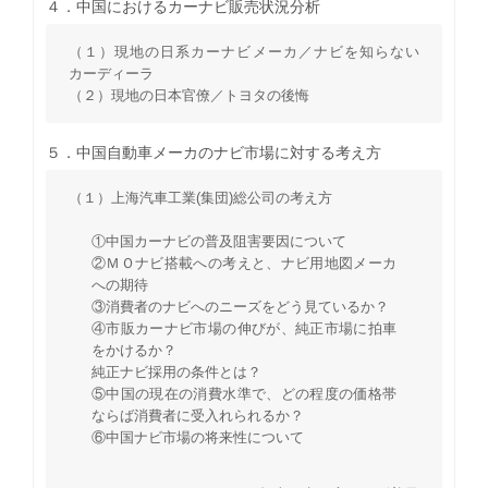
４．中国におけるカーナビ販売状況分析
（１）現地の日系カーナビメーカ／ナビを知らない
カーディーラ
（２）現地の日本官僚／トヨタの後悔
５．中国自動車メーカのナビ市場に対する考え方
（１）上海汽車工業(集団)総公司の考え方
①中国カーナビの普及阻害要因について
②ＭＯナビ搭載への考えと、ナビ用地図メーカ
への期待
③消費者のナビへのニーズをどう見ているか？
④市販カーナビ市場の伸びが、純正市場に拍車
をかけるか？
純正ナビ採用の条件とは？
⑤中国の現在の消費水準で、どの程度の価格帯
ならば消費者に受入れられるか？
⑥中国ナビ市場の将来性について