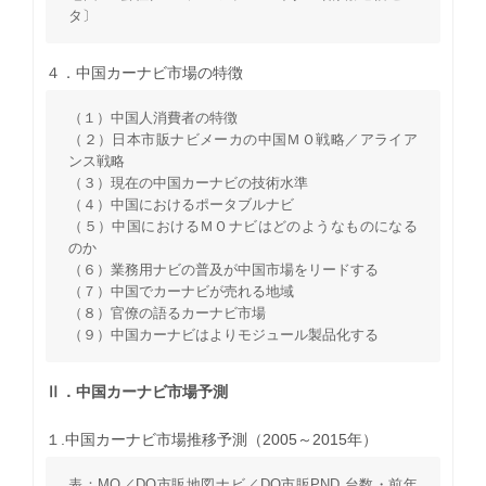
タ〕
４．中国カーナビ市場の特徴
（１）中国人消費者の特徴
（２）日本市販ナビメーカの中国ＭＯ戦略／アライア
ンス戦略
（３）現在の中国カーナビの技術水準
（４）中国におけるポータブルナビ
（５）中国におけるＭＯナビはどのようなものになる
のか
（６）業務用ナビの普及が中国市場をリードする
（７）中国でカーナビが売れる地域
（８）官僚の語るカーナビ市場
（９）中国カーナビはよりモジュール製品化する
Ⅱ．中国カーナビ市場予測
１.中国カーナビ市場推移予測（2005～2015年）
表：MO／DO市販地図ナビ／DO市販PND,台数・前年