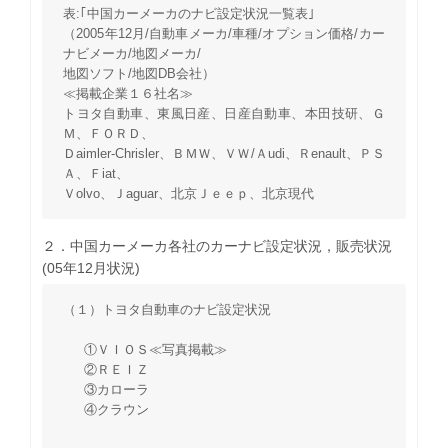
表:｢中国カーメーカのナビ設定状況一覧表｣
（2005年12月/自動車メーカ/車種/オプション価格/カー
ナビメーカ/地図メーカ/
地図ソフト/地図DB会社）
≪掲載企業１６社名≫
トヨタ自動車、東風日産、日産自動車、本田技研、Ｇ
Ｍ、ＦＯＲＤ、
Ｄaimler-Chrisler、ＢＭＷ、ＶＷ/Ａudi、Ｒenault、ＰＳ
Ａ、Ｆiat、
Ｖolvo、Ｊaguar、北京Ｊｅｅｐ、北京現代
２．中国カーメーカ各社のカーナビ設定状況，販売状況
(05年12月状況)
（１）トヨタ自動車のナビ設定状況
①ＶＩＯＳ≪写真掲載≫
②ＲＥＩＺ
③カローラ
④クラウン