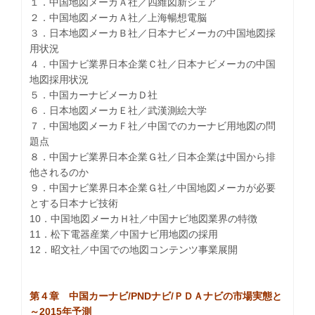
１．中国地図メーカＡ社／四維図新シェア
２．中国地図メーカＡ社／上海暢想電脳
３．日本地図メーカＢ社／日本ナビメーカの中国地図採
用状況
４．中国ナビ業界日本企業Ｃ社／日本ナビメーカの中国
地図採用状況
５．中国カーナビメーカＤ社
６．日本地図メーカＥ社／武漢測絵大学
７．中国地図メーカＦ社／中国でのカーナビ用地図の問
題点
８．中国ナビ業界日本企業Ｇ社／日本企業は中国から排
他されるのか
９．中国ナビ業界日本企業Ｇ社／中国地図メーカが必要
とする日本ナビ技術
10．中国地図メーカＨ社／中国ナビ地図業界の特徴
11．松下電器産業／中国ナビ用地図の採用
12．昭文社／中国での地図コンテンツ事業展開
第４章 中国カーナビ/PNDナビ/ＰＤＡナビの市場実態と
～2015年予測