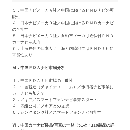
３．中国ナビメーカＡ社／中国におけるＰＮＤナビの可
能性
４．日本ナビメーカＢ社／中国におけるＰＮＤカーナビ
の可能性
５．日本ナビメーカＣ社／自動車メーカは通信付ＰＮＤ
カーナビを志向
６．上海在住の日本人／上海と内陸部ではＰＮＤナビに
可能性あり
Ⅵ．中国ＰＤＡナビ市場分析
１．中国ＰＤＡナビ市場の可能性
２．中国聯通（チャイナユニコム）／歩行者ナビ事業に
カーナビも加えて
３．ノキア／スマートフォンナビ事業スタート
４．四維公司／ノキアとの提携
５．シンクタンク社／スマートフォンナビ可能性
Ⅶ．中国カーナビ製品/写真の一覧（51社・118製品の詳