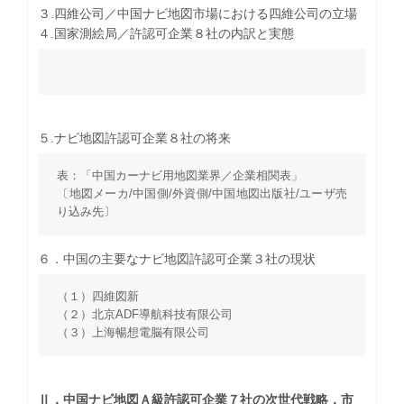
３.四維公司／中国ナビ地図市場における四維公司の立場
４.国家測絵局／許認可企業８社の内訳と実態
５.ナビ地図許認可企業８社の将来
表：「中国カーナビ用地図業界／企業相関表」
〔地図メーカ/中国側/外資側/中国地図出版社/ユーザ売
り込み先〕
６．中国の主要なナビ地図許認可企業３社の現状
（１）四維図新
（２）北京ADF導航科技有限公司
（３）上海暢想電脳有限公司
Ⅱ．中国ナビ地図Ａ級許認可企業７社の次世代戦略，市