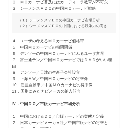
２．ＭＯカーナビ普及にはカーディーラ教育が不可欠
３．シーメンスＶＤＯの中国ＭＯカーナビ戦略
（１）シーメンスＶＤＯの中国カーナビ市場分析
（２）シーメンスＶＤＯの中国における競争力の高さ
４．ユーザの考えるＭＯカーナビ価格帯
５．中国ＭＯカーナビの相関関係
６．デンソーの中国ＭＯカーナビにみるユーザ変遷
７．富士通テン／中国ＭＯカーナビではＤＶＤがいい理
由
８．デンソー／天津の生産子会社設立
９．上海ＶＷ／中国ＭＯカーナビの将来像
10．泛亜自動車／中国ＭＯカーナビの将来像
11．国別にみたナビメーカの納入傾向
Ⅳ．中国ＤＯ／市販カーナビ市場分析
１．中国におけるＤＯ／市販カーナビの実態と定義
２．日本カーナビメーカＡ社／中国市販ナビの将来と