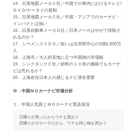
14．日系地図メーカＣ社／中国での車内におけるテレビ/
ＤＶＤ/ケータイの規制
15．日系地図メーカＣ社／中国・アジアでのカーナビ・
インパクトは強い
16．日系自動車メーカＤ社／日本メーカはやがて排除さ
れるのか？
17．シーメンスＶＤＯ／狙いは沿岸部中心の3億6,000万
人
18．上海市／大人的見地に立つ中国側の市場観
19．シンクタンクＥ社／給料の１０倍の価格でもカーナ
ビは売れるか？
20．上海在住日本人の感じるナビ潜在需要
Ⅲ．中国ＭＯカーナビ市場分析
１．中国人気質とＭＯカーナビ普及状況
①隣りが買ったからウチも買おう
②隣りがカローラだから、ウチも同じ物を買おう