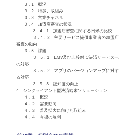
3．1 概況
3．2 特徴、取組み
3．3 営業チャネル
3．4 加盟店審査の状況
3．4．1 加盟店審査に関する日米の比較
3．4．2 主要サービス提供事業者の加盟店
審査の動向
3．5 課題
3．5．1 EMV及び非接触IC決済サービスへ
の対応
3．5．2 アプリのバージョンアップに対す
る対応
3．5．3 認知度の向上
4 シンクライアント型決済端末ソリューション
4．１ 概況
4．２ 需要動向
4．３ 普及拡大に向けた取組み
4．４ 今後の展開