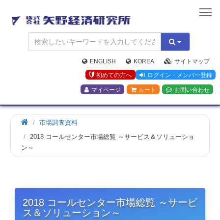
矢
野
経
済
研
究
ENGLISH
KOREA
サイトマップ
所
初めての方へ
ログイン・メンバー登録
マイページ
カート
お問い合わせ
市場調査資料
2018 コールセンター市場総覧 ～サービス＆ソリューショ
ン～
2018 コールセンター市場総覧 ～サービ
ス＆ソリューション～