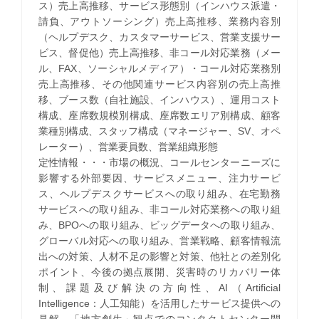
ス）売上高推移、サービス形態別（インハウス派遣・
請負、アウトソーシング）売上高推移、業務内容別
（ヘルプデスク、カスタマーサービス、営業支援サー
ビス、督促他）売上高推移、非コール対応業務（メー
ル、FAX、ソーシャルメディア）・コール対応業務別
売上高推移、その他関連サービス内容別の売上高推
移、ブース数（自社施設、インハウス）、運用コスト
構成、座席数規模別構成、座席数エリア別構成、顧客
業種別構成、スタッフ構成（マネージャー、SV、オペ
レーター）、営業要員数、営業組織形態
定性情報・・・市場の概況、コールセンターニーズに
影響する外部要因、サービスメニュー、注力サービ
ス、ヘルプデスクサービスへの取り組み、在宅勤務
サービスへの取り組み、非コール対応業務への取り組
み、BPOへの取り組み、ビッグデータへの取り組み、
グローバル対応への取り組み、営業戦略、顧客情報流
出への対策、人材不足の影響と対策、他社との差別化
ポイント、今後の拠点展開、災害時のリカバリー体
制、課題及び解決の方向性、AI（Artificial
Intelligence：人工知能）を活用したサービス提供への