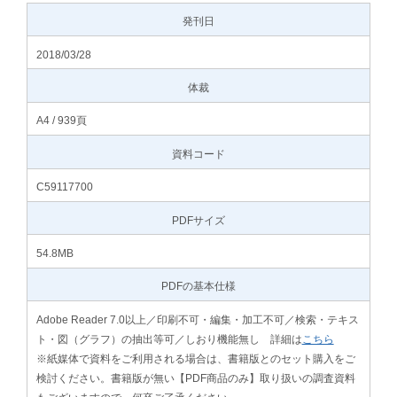
発刊日
2018/03/28
体裁
A4 / 939頁
資料コード
C59117700
PDFサイズ
54.8MB
PDFの基本仕様
Adobe Reader 7.0以上／印刷不可・編集・加工不可／検索・テキス
ト・図（グラフ）の抽出等可／しおり機能無し 詳細は
こちら
※紙媒体で資料をご利用される場合は、書籍版とのセット購入をご
検討ください。書籍版が無い【PDF商品のみ】取り扱いの調査資料