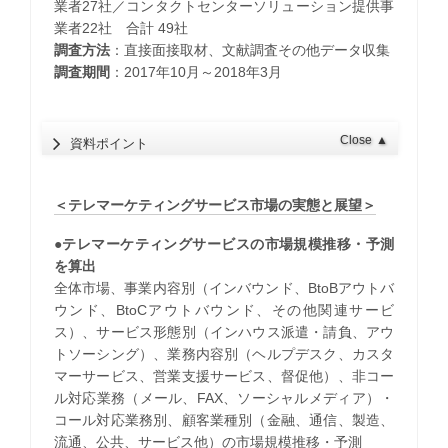
業者27社／コンタクトセンターソリューション提供事
業者22社 合計 49社
調査方法
：直接面接取材、文献調査その他データ収集
調査期間
：2017年10月～2018年3月
Close
▲
資料ポイント
＜テレマーケティングサービス市場の実態と展望＞
●テレマーケティングサービスの市場規模推移・予測
を算出
全体市場、事業内容別（インバウンド、BtoBアウトバ
ウンド、BtoCアウトバウンド、その他関連サービ
ス）、サービス形態別（インハウス派遣・請負、アウ
トソーシング）、業務内容別（ヘルプデスク、カスタ
マーサービス、営業支援サービス、督促他）、非コー
ル対応業務（メール、FAX、ソーシャルメディア）・
コール対応業務別、顧客業種別（金融、通信、製造、
流通、公共、サービス他）の市場規模推移・予測