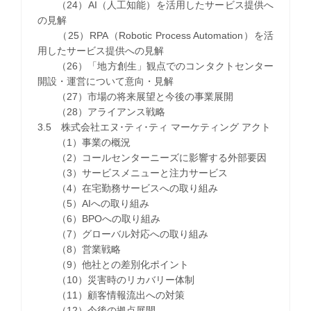
（24）AI（人工知能）を活用したサービス提供へ
の見解
（25）RPA（Robotic Process Automation）を活
用したサービス提供への見解
（26）「地方創生」観点でのコンタクトセンター
開設・運営について意向・見解
（27）市場の将来展望と今後の事業展開
（28）アライアンス戦略
3.5 株式会社エヌ･ティ･ティ マーケティング アクト
（1）事業の概況
（2）コールセンターニーズに影響する外部要因
（3）サービスメニューと注力サービス
（4）在宅勤務サービスへの取り組み
（5）AIへの取り組み
（6）BPOへの取り組み
（7）グローバル対応への取り組み
（8）営業戦略
（9）他社との差別化ポイント
（10）災害時のリカバリー体制
（11）顧客情報流出への対策
（12）今後の拠点展開