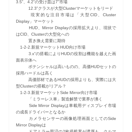
3.5”、4.2”の受け皿は7”市場
12.3”クラスが大型Clusterマーケットをリード
現実的な注目市場は「大型CID、Cluster
Display」マーケット
HUD、Mirror Displayの採用拡大より、現状で
はCID、Clusterの大型化への
置き換え需要に期待
1-2-2.新規マーケットHUD向け市場
3.x”の搭載によりHUDの役割は機能を越えた画
面表示体へ
ポテンシャルは高いものの、高価HUDセットの
採用ハードルは高く
高価部材であるHUDの採用よりも、実際には大
型Clusterの搭載がリアル？
1-2-3.新規マーケットSide Mirror向け市場
「ミラーレス車」製造解禁で業界が沸く
Side Mirror Displayは車載用ディスプレイ市場
の成長ドライバーとなるか
カメラセンサーの画像処理画面としてのSide
Mirror Displayは
ドアミラー周辺の2枚搭載案が濃厚も、クルマ