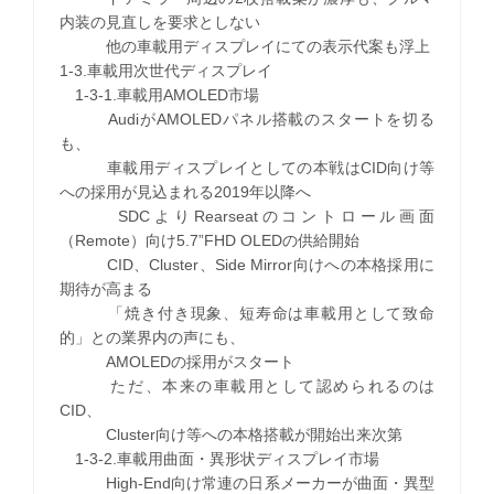
内装の見直しを要求としない
他の車載用ディスプレイにての表示代案も浮上
1-3.車載用次世代ディスプレイ
1-3-1.車載用AMOLED市場
AudiがAMOLEDパネル搭載のスタートを切る
も、
車載用ディスプレイとしての本戦はCID向け等
への採用が見込まれる2019年以降へ
SDCよりRearseatのコントロール画面
（Remote）向け5.7”FHD OLEDの供給開始
CID、Cluster、Side Mirror向けへの本格採用に
期待が高まる
「焼き付き現象、短寿命は車載用として致命
的」との業界内の声にも、
AMOLEDの採用がスタート
ただ、本来の車載用として認められるのは
CID、
Cluster向け等への本格搭載が開始出来次第
1-3-2.車載用曲面・異形状ディスプレイ市場
High-End向け常連の日系メーカーが曲面・異型