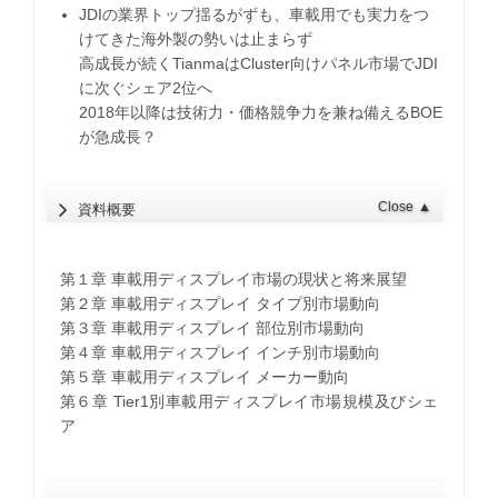
JDIの業界トップ揺るがずも、車載用でも実力をつ
けてきた海外製の勢いは止まらず
高成長が続くTianmaはCluster向けパネル市場でJDI
に次ぐシェア2位へ
2018年以降は技術力・価格競争力を兼ね備えるBOE
が急成長？
Close
▲
資料概要
第１章 車載用ディスプレイ市場の現状と将来展望
第２章 車載用ディスプレイ タイプ別市場動向
第３章 車載用ディスプレイ 部位別市場動向
第４章 車載用ディスプレイ インチ別市場動向
第５章 車載用ディスプレイ メーカー動向
第６章 Tier1別車載用ディスプレイ市場規模及びシェ
ア