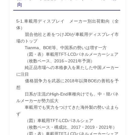
向
5-1.車載用ディスプレイ メーカー別出荷動向（全
体）
競合他社と差をつけJDIが車載用ディスプレイ市
場のトップ
Tianma、BOE等、中国系の勢いは増す一方
（図・表）車載用TFT-LCDパネルメーカーシェア
（枚数ベース、2016～2021年予測）
純正品市場への本格参入を果たした中国メーカー
に注目
価格競争力を武器に2018年以降BOEの善戦を予
想
日系が主流のHigh-End車種向けでも、中・韓パネ
ルメーカーが勢力拡大
車載用でも実力をつけてきた海外製の勢い止まら
ず
（図）車載用TFT-LCDパネルシェア
（枚数ベース・構成比、2017・2019・2021年）
（図・表）車載用TFT-LCDパネルメーカーシェア