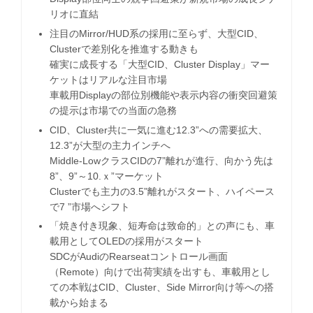
リオに直結
注目のMirror/HUD系の採用に至らず、大型CID、
Clusterで差別化を推進する動きも
確実に成長する「大型CID、Cluster Display」マー
ケットはリアルな注目市場
車載用Displayの部位別機能や表示内容の衝突回避策
の提示は市場での当面の急務
CID、Cluster共に一気に進む12.3”への需要拡大、
12.3”が大型の主力インチへ
Middle-LowクラスCIDの7”離れが進行、向かう先は
8”、9”～10.ｘ”マーケット
Clusterでも主力の3.5”離れがスタート、ハイペース
で7 ”市場へシフト
「焼き付き現象、短寿命は致命的」との声にも、車
載用としてOLEDの採用がスタート
SDCがAudiのRearseatコントロール画面
（Remote）向けで出荷実績を出すも、車載用とし
ての本戦はCID、Cluster、Side Mirror向け等への搭
載から始まる