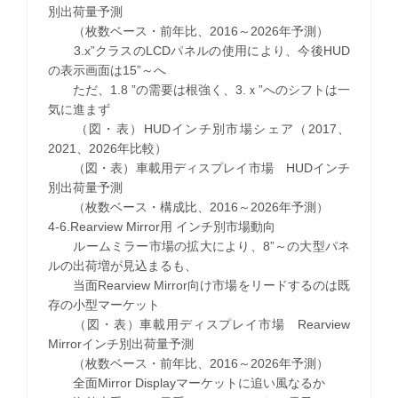
別出荷量予測
（枚数ベース・前年比、2016～2026年予測）
3.x”クラスのLCDパネルの使用により、今後HUD
の表示画面は15”～へ
ただ、1.8 ”の需要は根強く、3.ｘ”へのシフトは一
気に進まず
（図・表）HUDインチ別市場シェア（2017、
2021、2026年比較）
（図・表）車載用ディスプレイ市場 HUDインチ
別出荷量予測
（枚数ベース・構成比、2016～2026年予測）
4-6.Rearview Mirror用 インチ別市場動向
ルームミラー市場の拡大により、8”～の大型パネ
ルの出荷増が見込まるも、
当面Rearview Mirror向け市場をリードするのは既
存の小型マーケット
（図・表）車載用ディスプレイ市場 Rearview
Mirrorインチ別出荷量予測
（枚数ベース・前年比、2016～2026年予測）
全面Mirror Displayマーケットに追い風なるか