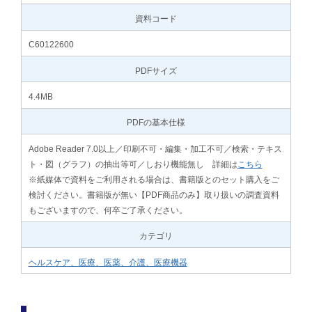
資料コード
C60122600
PDFサイズ
4.4MB
PDFの基本仕様
Adobe Reader 7.0以上／印刷不可・編集・加工不可／検索・テキス
ト・図（グラフ）の抽出等可／しおり機能無し 詳細は
こちら
※紙媒体で資料をご利用される場合は、書籍版とのセット購入をご
検討ください。書籍版が無い【PDF商品のみ】取り扱いの調査資料
もございますので、何卒ご了承ください。
カテゴリ
ヘルスケア、医療、医薬、介護、医療機器