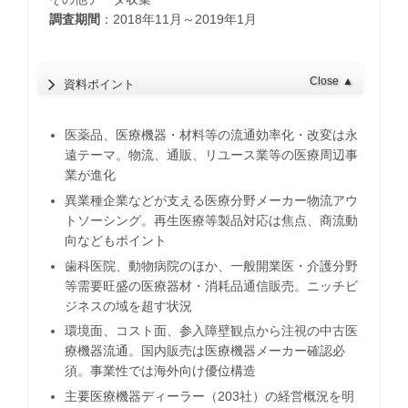
調査期間
：2018年11月～2019年1月
Close
▲
資料ポイント
医薬品、医療機器・材料等の流通効率化・改変は永
遠テーマ。物流、通販、リユース業等の医療周辺事
業が進化
異業種企業などが支える医療分野メーカー物流アウ
トソーシング。再生医療等製品対応は焦点、商流動
向などもポイント
歯科医院、動物病院のほか、一般開業医・介護分野
等需要旺盛の医療器材・消耗品通信販売。ニッチビ
ジネスの域を超す状況
環境面、コスト面、参入障壁観点から注視の中古医
療機器流通。国内販売は医療機器メーカー確認必
須。事業性では海外向け優位構造
主要医療機器ディーラー（203社）の経営概況を明