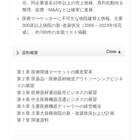
示。同企業過去10年以上の売上推移、系列化動向を
整理。提携・M&Aなどは確実に進展
医療マーケッターに不可欠な病院建替え情報。主要
300床以上病院の新･改築状況（2005～2023年頃完
成）、約700件の全国リスト掲載
Close
▲
資料概要
第１章 医療関連マーケットの構造変革
第２章 医薬品・医療器材物流アウトソーシングビジネ
スの展望
第３章 医療器材通信販売ビジネスの展望
第４章 中古医療機器流通ビジネスの展望
第５章 主要医療機器ディーラーの経営概況
第６章 主要大規模病院の新・改築状況および計画
第７章 関連資料