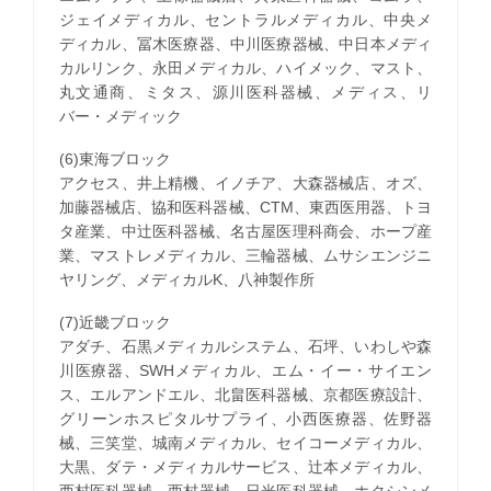
ジェイメディカル、セントラルメディカル、中央メ
ディカル、冨木医療器、中川医療器械、中日本メディ
カルリンク、永田メディカル、ハイメック、マスト、
丸文通商、ミタス、源川医科器械、メディス、リ
バー・メディック
(6)東海ブロック
アクセス、井上精機、イノチア、大森器械店、オズ、
加藤器械店、協和医科器械、CTM、東西医用器、トヨ
タ産業、中辻医科器械、名古屋医理科商会、ホープ産
業、マストレメディカル、三輪器械、ムサシエンジニ
ヤリング、メディカルK、八神製作所
(7)近畿ブロック
アダチ、石黒メディカルシステム、石坪、いわしや森
川医療器、SWHメディカル、エム・イー・サイエン
ス、エルアンドエル、北畠医科器械、京都医療設計、
グリーンホスピタルサプライ、小西医療器、佐野器
械、三笑堂、城南メディカル、セイコーメディカル、
大黒、ダテ・メディカルサービス、辻本メディカル、
西村医科器械、西村器械、日光医科器械、ホクシンメ