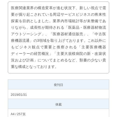
医療関連業界の構造変革が進む状況下、新しい視点で需
要が掘り起こされている周辺サービスビジネスの将来性
探索を目的としました。業界内市場統計等が未整備であ
りながら、成長性が期待される「医薬品・医療器材物流
アウトソーシング」、「医療器材通信販売」、「中古医
療機器流通」の3領域を取り上げております。これ以外に
もビジネス観点で重要と推察される「主要医療機器
ディーラーの経営概況」「主要大規模病院の新・改築状
況および計画」についてまとめるなど、類書の少ない貴
重な構成となっております。
発刊日
2019/01/31
体裁
A4 / 257頁