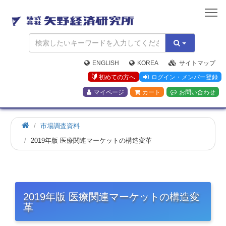
矢
野
経
済
研
究
ENGLISH
KOREA
サイトマップ
所
初めての方へ
ログイン・メンバー登録
マイページ
カート
お問い合わせ
市場調査資料
2019年版 医療関連マーケットの構造変革
2019年版 医療関連マーケットの構造変
革