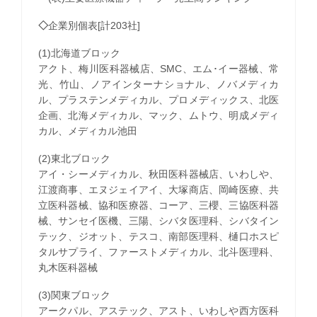
◇
企業別個表[計203社]
(1)北海道ブロック
アクト、梅川医科器械店、SMC、エム･イー器械、常
光、竹山、ノアインターナショナル、ノバメディカ
ル、プラステンメディカル、プロメディックス、北医
企画、北海メディカル、マック、ムトウ、明成メディ
カル、メディカル池田
(2)東北ブロック
アイ・シーメディカル、秋田医科器械店、いわしや、
江渡商事、エヌジェイアイ、大塚商店、岡崎医療、共
立医科器械、協和医療器、コーア、三櫻、三協医科器
械、サンセイ医機、三陽、シバタ医理科、シバタイン
テック、ジオット、テスコ、南部医理科、樋口ホスピ
タルサプライ、ファーストメディカル、北斗医理科、
丸木医科器械
(3)関東ブロック
アークパル、アステック、アスト、いわしや西方医科