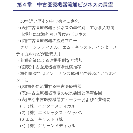
第４章 中古医療機器流通ビジネスの展望
・30年近い歴史の中で徐々に進化
・(表)中古医療機器ビジネスの年代別 主な参入動向
・市場的には海外向け優位のビジネス
・(図)中古医療機器の流通フロー
・グリーンメディカル、エム・キャスト、インターメ
ディカルなどが販売大手
・各種企業による連携事例など増加
・(図表)中古医療機器市場規模推移
・海外販売ではメンテナンス体制との兼ね合いもポイ
ントに
・(図)海外に流通する中古医療機器
・(表)中古医療機器市場の成長要因と停滞要因
・(表)主な中古医療機器ディーラーおよび企業概要
(1)（株）インターメディカル
(2)（株）エベレックス・ジャパン
(3)エム・キャスト（株）
(4)（株）グリーンメディカル