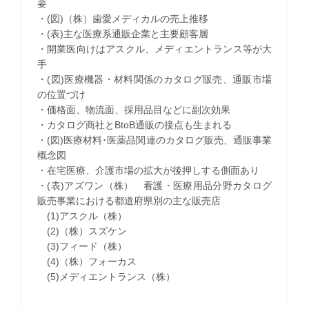
要
・(図)（株）歯愛メディカルの売上推移
・(表)主な医療系通販企業と主要顧客層
・開業医向けはアスクル、メディエントランス等が大
手
・(図)医療機器・材料関係のカタログ販売、通販市場
の位置づけ
・価格面、物流面、採用品目などに副次効果
・カタログ商社とBtoB通販の接点も生まれる
・(図)医療材料･医薬品関連のカタログ販売、通販事業
概念図
・在宅医療、介護市場の拡大が後押しする側面あり
・(表)アズワン（株） 看護・医療用品分野カタログ
販売事業における都道府県別の主な販売店
(1)アスクル（株）
(2)（株）スズケン
(3)フィード（株）
(4)（株）フォーカス
(5)メディエントランス（株）