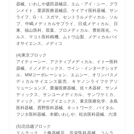
器械、いわしや盛田器械店、エム・アイ・シー、グラ
ンメイト、栗原医療器械店、ケイアイ医科器械、サン
ライフ、G・I、スガマ、セントラルメディカル、ソル
ブ、中嶋メディカルサプライ、日成メディカル、日
東、福山医科、双葉、プロメディカル、豊前医化、ヘ
ルス、マコト医科精機、ムトウ山梨、メディカルバイ
オサイエンス、メディコ
(4)東京ブロック
アイティーシー、アクティブメディカル、イトー医科
器械、イノメディックス、ウイン・インターナショナ
ル、MMコーポレーション、エムシー、オリンパスメ
ディカルサイエンス販売、キヤノンライフケアソ
リューションズ、齋藤医療器械、佐々木器材、サンメ
ディックス、サンユーメディカル、サンワケミカ、
ティック、ディーブイエックス、東京医療化学、永島
医科器械、西野医科器械、ネットワーク、バイタル、
フジタ医科器械、本郷いわしや、松吉医科器械、六濤
(5)北信越ブロック
エムテック、上條器械店、共栄医科器械、コムラ、