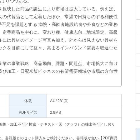
高まりつつある。
を反映した商品の誕生により市場は拡大している。例えば、
んの代替品として定着したほか、常温で日持ちのする利便性
手不足を課題とする 病院・高齢者施設給食や外食などの業務
、定番商品を中心に、変わり種、健康志向、地域限定、高級
ルには具材のイメージ写真も加え、外からは見えない具材を
ックを目前にして益々、高まるインバウンド需要を取込むた
企業の事業戦略、商品動向、課題・問題点、市場拡大に向け
及び加工・日配米飯ビジネスの有望需要領域や市場の方向性
体裁
A4 / 281頁
PDFサイズ
2.9MB
印刷不可・編集・加工不可／検索・テキスト・図（グラフ）の抽出等可／しおり
、書籍版とのセット購入をご検討ください。書籍版が無い【PDF商品