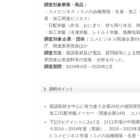
調査対象事業・商品：
・コメビジネス（コメの品種開発・生産・加工
発・加工関連ビジネス）
・日配米飯（弁当、おにぎり、持ち帰り弁当、
・加工米飯（冷凍米飯、レトルト米飯、無菌包
調査対象企業・団体：
コメビジネス関連企業6
庁、関連業界団体ほか
調査方法
：面談取材及び電話、質問紙等による
界団体公表資料等の収集・分析を行った。
調査期間
：2019年4月～2020年1月
資料ポイント
面談取材を中心に有力参入企業20社の個別実
加工/日配米飯メーカー・関連企業14社、コメ
下記3セグメントにおける、計11市場の中期
※2014～2018年度（実績）、2019～2023
1.コメビジネス市場（コメの品種開発・生産