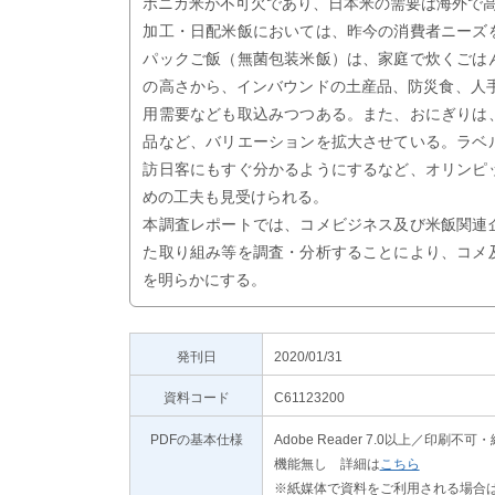
ポニカ米が不可欠であり、日本米の需要は海外で
加工・日配米飯においては、昨今の消費者ニーズ
パックご飯（無菌包装米飯）は、家庭で炊くごは
の高さから、インバウンドの土産品、防災食、人
用需要なども取込みつつある。また、おにぎりは
品など、バリエーションを拡大させている。ラベ
訪日客にもすぐ分かるようにするなど、オリンピ
めの工夫も見受けられる。
本調査レポートでは、コメビジネス及び米飯関連
た取り組み等を調査・分析することにより、コメ
を明らかにする。
発刊日
2020/01/31
資料コード
C61123200
PDFの基本仕様
Adobe Reader 7.0以上／
機能無し 詳細は
こちら
※紙媒体で資料をご利用される場合は