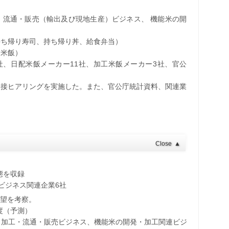
・流通・販売（輸出及び現地生産）ビジネス、 機能米の開
持ち帰り寿司、持ち帰り丼、給食弁当）
装米飯）
社、日配米飯メーカー11社、加工米飯メーカー3社、官公
間接ヒアリングを実施した。また、官公庁統計資料、関連業
Close
▲
態を収録
ビジネス関連企業6社
展望を考察。
年度（予測）
・加工・流通・販売ビジネス、機能米の開発・加工関連ビジ