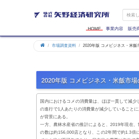
矢
野
経
済
HOME
事業内容
販売
研
究
市場調査資料
2020年版 コメビジネス・米
所
2020年版 コメビジネス・米飯市
国内におけるコメの消費量は、ほぼ一貫して減少
の進行で1人あたりの消費量が減少していること
が背景にある。
一方、農林水産省の推計によると、2019年現在
の数は約156,000店となり、この2年間で約1