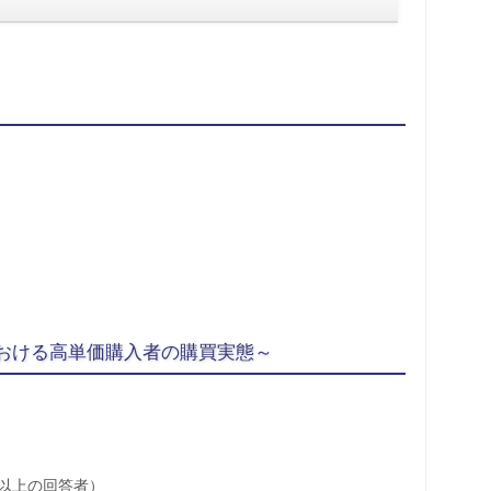
）
おける高単価購入者の購買実態～
円以上の回答者）