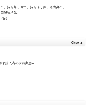
弁当、持ち帰り寿司、持ち帰り丼、給食弁当）
無菌包装米飯）
を収録
Close
▲
単価購入者の購買実態～