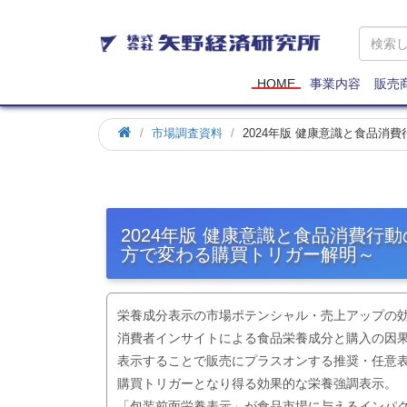
矢
野
経
済
HOME
事業内容
販売
研
究
市場調査資料
2024年版 健康意識と食品消
所
2024年版 健康意識と食品消費行
方で変わる購買トリガー解明～
栄養成分表示の市場ポテンシャル・売上アップの
消費者インサイトによる食品栄養成分と購入の因
表示することで販売にプラスオンする推奨・任意
購買トリガーとなり得る効果的な栄養強調表示。
「包装前面栄養表示」が食品市場に与えるインパ