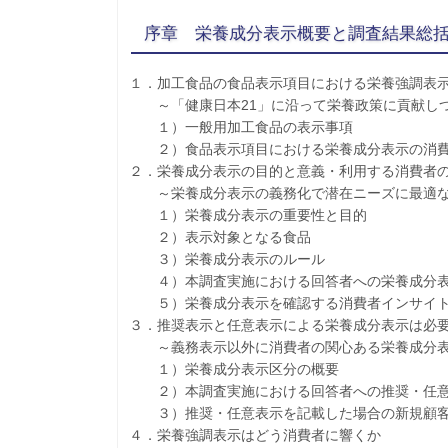
序章 栄養成分表示概要と調査結果総
１．加工食品の食品表示項目における栄養強調表
～「健康日本21」に沿って栄養政策に貢献し
１）一般用加工食品の表示事項
２）食品表示項目における栄養成分表示の消費
２．栄養成分表示の目的と意義・利用する消費者
～栄養成分表示の義務化で潜在ニーズに最適な
１）栄養成分表示の重要性と目的
２）表示対象となる食品
３）栄養成分表示のルール
４）本調査実施における回答者への栄養成分表
５）栄養成分表示を確認する消費者インサイ
３．推奨表示と任意表示による栄養成分表示は必
～義務表示以外に消費者の関心ある栄養成分表
１）栄養成分表示区分の概要
２）本調査実施における回答者への推奨・任意
３）推奨・任意表示を記載した場合の新規顧
４．栄養強調表示はどう消費者に響くか