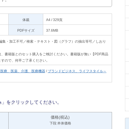
体裁
A4 / 329頁
PDFサイズ
37.6MB
印刷不可・編集・加工不可／検索・テキスト・図（グラフ）の抽出等可／しおり
、書籍版とのセット購入をご検討ください。書籍版が無い【PDF商品
ますので、何卒ご了承ください。
、医療、医薬、介護、医療機器
/
ブランドビジネス、ライフスタイル～
み」をクリックしてください。
価格(税込)
下段:本体価格