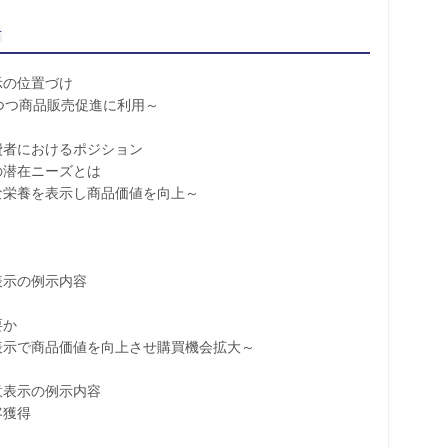
括
示の位置づけ
つつ商品販売促進に利用～
者におけるポジション
の潜在ニーズとは
栄養を表示し商品価値を向上～
示の例示内容
ト
要か
示で商品価値を向上させ購買機会拡大～
表示の例示内容
客獲得