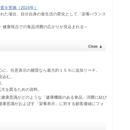
を実施（2024年）
された場合、自分自身の食生活の変化として「栄養バランス
栄養・健康視点での食品消費の広がりが見込まれる～
Close
▲
心に、任意表示の糖質なら最大約１５％に追加リーチ。
見込む。
段。
拡大を図るための資料。
に健康意識がどのような「健康機能のある食品」消費に結び
は健康意識がおよぼす「栄養表示」に対する顧客価値にフォ