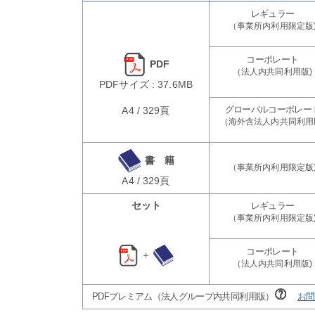
PDF
PDFサイズ : 37.6MB
A4 / 329頁
書 籍
A4 / 329頁
セット
＋
PDFプレミアム（法人グループ内共同利用版）
お問