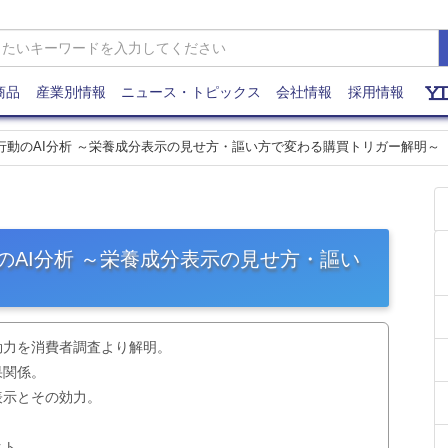
商品
産業別情報
ニュース・トピックス
会社情報
採用情報
費行動のAI分析 ～栄養成分表示の見せ方・謳い方で変わる購買トリガー解明～
動のAI分析 ～栄養成分表示の見せ方・謳い
効力を消費者調査より解明。
果関係。
表示とその効力。
クト。