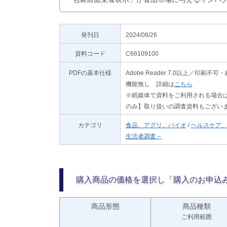
発刊日
2024/08/26
資料コード
C66109100
PDFの基本仕様
Adobe Reader 7.0以上／
機能無し 詳細は
こちら
※紙媒体で資料をご利用される場合は
のみ】取り扱いの調査資料もござい
カテゴリ
食品、アグリ、バイオ
/
ヘルスケア
生活者調査～
購入商品の価格を選択し「購入のお申込
商品形態
商品種類
ご利用範囲