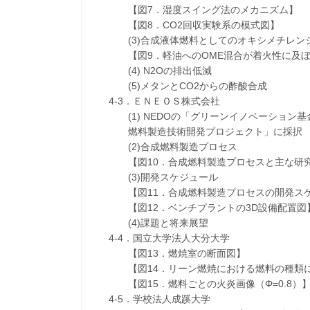
【図7．湿度スイング法のメカニズム】
【図8．CO2回収実験系の模式図】
(3)合成液体燃料としてのオキシメチレンジ
【図9．軽油へのOME混合が着火性に及ぼ
(4) N2Oの排出低減
(5)メタンとCO2からの酢酸合成
4-3．ＥＮＥＯＳ株式会社
(1) NEDOの「グリーンイノベーション基金
燃料製造技術開発プロジェクト」に採択
(2)合成燃料製造プロセス
【図10．合成燃料製造プロセスと主な研究
(3)開発スケジュール
【図11．合成燃料製造プロセスの開発スケ
【図12．ベンチプラントの3D設備配置図
(4)課題と将来展望
4-4．国立大学法人大分大学
【図13．燃焼室の断面図】
【図14．リーン燃焼における燃料の種類に
【図15．燃料ごとの火炎画像（Φ=0.8）
4-5．学校法人成蹊大学