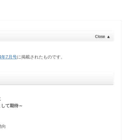
Close
▲
024年7月号
に掲載されたものです。
に
として期待～
動向