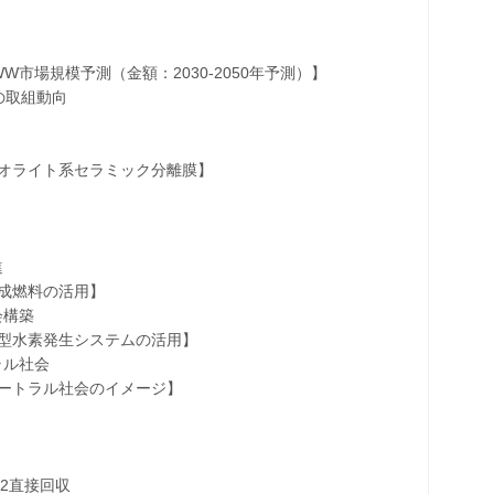
市場規模予測（金額：2030-2050年予測）】
関の取組動向
ライト系セラミック分離膜】
進
燃料の活用】
構築
水素発生システムの活用】
ル社会
トラル社会のイメージ】
2直接回収