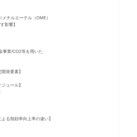
メチルエーテル（OME）
す影響】
事業/CO2等を用いた
開発要素】
ジュール】
】
よる熱効率向上率の違い】
】