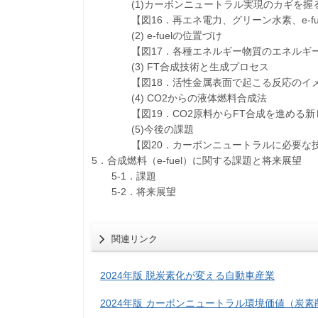
(1)カーボンニュートラル実現のカギを握るe-
【図16．再エネ電力、グリーン水素、e-fu
(2) e-fuelの位置づけ
【図17．各種エネルギー物質のエネルギー
(3) FT合成技術と生成プロセス
【図18．活性金属表面で起こる反応のイメ
(4) CO2からの液体燃料合成法
【図19．CO2原料からFT合成を進める新
(5)今後の課題
【図20．カーボンニュートラルに必要な技
5．合成燃料（e-fuel）に関する課題と将来展望
5-1．課題
5-2．将来展望
関連リンク
2024年版 脱炭素化が変える自動車産業
2024年版 カーボンニュートラル環境価値（炭