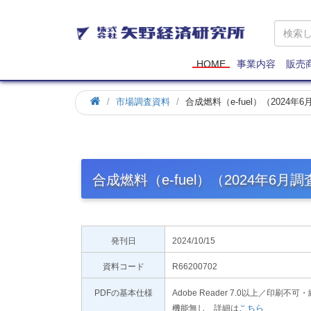
矢
野
経
済
HOME
事業内容
販売
研
究
市場調査資料
合成燃料（e-fuel）（2024年
所
合成燃料（e-fuel）（2024年6月調
発刊日
2024/10/15
資料コード
R66200702
PDFの基本仕様
Adobe Reader 7.0以上／
機能無し 詳細は
こちら