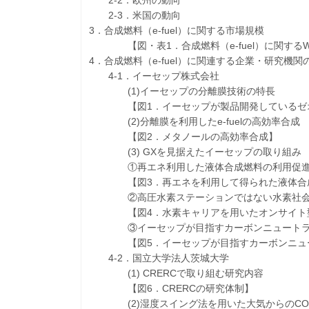
2-2．欧州の動向
2-3．米国の動向
3．合成燃料（e-fuel）に関する市場規模
【図・表1．合成燃料（e-fuel）に関するWW
4．合成燃料（e-fuel）に関連する企業・研究機
4-1．イーセップ株式会社
(1)イーセップの分離膜技術の特長
【図1．イーセップが製品開発しているゼオ
(2)分離膜を利用したe-fuelの高効率合成
【図2．メタノールの高効率合成】
(3) GXを見据えたイーセップの取り組み
①再エネ利用した液体合成燃料の利用促
【図3．再エネを利用して得られた液体合成
②高圧水素ステーションではない水素社会
【図4．水素キャリアを用いたオンサイト型
③イーセップが目指すカーボンニュートラ
【図5．イーセップが目指すカーボンニュー
4-2．国立大学法人茨城大学
(1) CRERCで取り組む研究内容
【図6．CRERCの研究体制】
(2)湿度スイング法を用いた大気からのCO