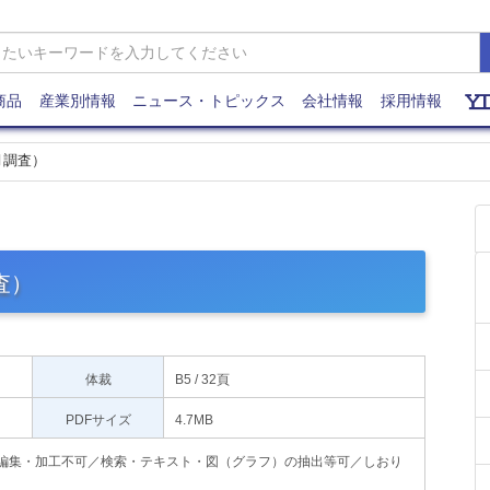
商品
産業別情報
ニュース・トピックス
会社情報
採用情報
6月調査）
査）
体裁
B5 / 32頁
PDFサイズ
4.7MB
印刷不可・編集・加工不可／検索・テキスト・図（グラフ）の抽出等可／しおり