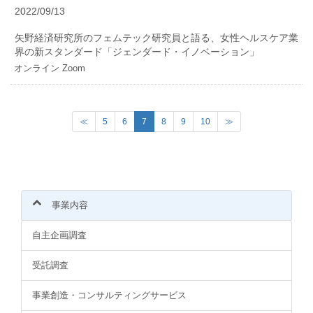
2022/09/13
矢野経済研究所のフェムテック研究員と語る、女性ヘルスケア業
界の新スタンダード「ジェンダード・イノベーション」
オンライン Zoom
(
≪
5
6
7
8
9
10
≫
c
u
r
r
e
n
事業内容
t
)
自主企画調査
受託調査
事業創造・コンサルティングサービス