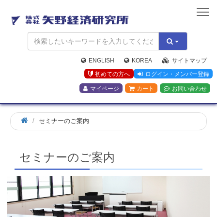
矢
野
経
済
研
究
ENGLISH
KOREA
サイトマップ
所
初めての方へ
ログイン・メンバー登録
マイページ
カート
お問い合わせ
ホ
セミナーのご案内
ー
ム
セミナーのご案内