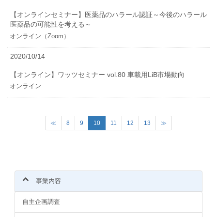
【オンラインセミナー】医薬品のハラール認証～今後のハラール
医薬品の可能性を考える～
オンライン（Zoom）
2020/10/14
【オンライン】ワッツセミナー vol.80 車載用LiB市場動向
オンライン
(
≪
8
9
10
11
12
13
≫
c
u
r
r
e
n
事業内容
t
)
自主企画調査