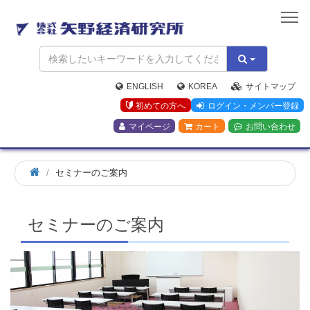
矢
野
経
済
研
究
ENGLISH
KOREA
サイトマップ
所
初めての方へ
ログイン・メンバー登録
マイページ
カート
お問い合わせ
ホ
セミナーのご案内
ー
ム
セミナーのご案内