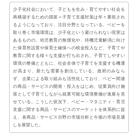
少子化社会において、子どもを生み・育てやすい社会を
再構築するための国策＝子育て支援対策は年々重視され
るようになっており、注目分野となっている。ベビーを
取り巻く市場環境は、少子化という避けられない現実は
あるものの、幼児教育の無償化や、待機児童解消に向け
た保育所設置や保育士確保への税金投入など、子育てや
教育に関する様々な支援が打ち出され、子育てしやすい
環境の整備とともに、社会全体で子育てを支援する機運
が高まり、新たな需要を創出している。政府のみなら
ず、企業による取り組みも活性化しており、ベビー関連
の商品・サービスの開発・投入をはじめ、従業員向け施
策として子育てしながら就業可能な環境整備が進展を見
せている。こうした状況下、ベビー・マタニティ・育児
支援に関する商品・サービスのマーケットを体系的に捉
え、各商品・サービス分野の市場分析と今後の市場見通
しを展望した。