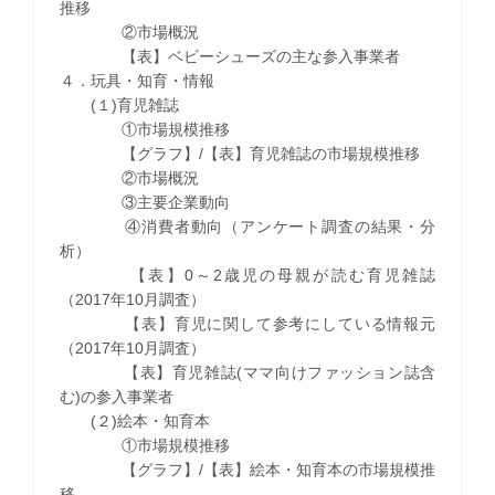
推移
②市場概況
【表】ベビーシューズの主な参入事業者
４．玩具・知育・情報
(１)育児雑誌
①市場規模推移
【グラフ】/【表】育児雑誌の市場規模推移
②市場概況
③主要企業動向
④消費者動向（アンケート調査の結果・分
析）
【表】0～2歳児の母親が読む育児雑誌
（2017年10月調査）
【表】育児に関して参考にしている情報元
（2017年10月調査）
【表】育児雑誌(ママ向けファッション誌含
む)の参入事業者
(２)絵本・知育本
①市場規模推移
【グラフ】/【表】絵本・知育本の市場規模推
移