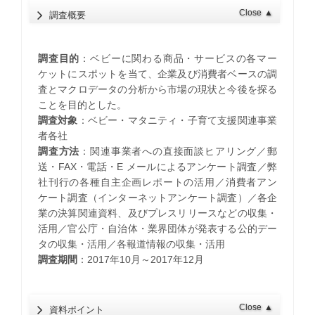
Close
▲
調査概要
調査目的
：ベビーに関わる商品・サービスの各マー
ケットにスポットを当て、企業及び消費者ベースの調
査とマクロデータの分析から市場の現状と今後を探る
ことを目的とした。
調査対象
：ベビー・マタニティ・子育て支援関連事業
者各社
調査方法
：関連事業者への直接面談ヒアリング／郵
送・FAX・電話・E メールによるアンケート調査／弊
社刊行の各種自主企画レポートの活用／消費者アン
ケート調査（インターネットアンケート調査）／各企
業の決算関連資料、及びプレスリリースなどの収集・
活用／官公庁・自治体・業界団体が発表する公的デー
タの収集・活用／各報道情報の収集・活用
調査期間
：2017年10月～2017年12月
Close
▲
資料ポイント