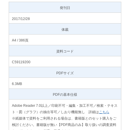
発刊日
2017/12/28
体裁
A4 / 386頁
資料コード
C59119200
PDFサイズ
6.3MB
PDFの基本仕様
Adobe Reader 7.0以上／印刷不可・編集・加工不可／検索・テキス
ト・図（グラフ）の抽出等可／しおり機能無し 詳細は
こちら
※紙媒体で資料をご利用される場合は、書籍版とのセット購入をご
検討ください。書籍版が無い【PDF商品のみ】取り扱いの調査資料